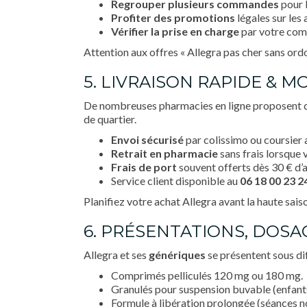
Regrouper plusieurs commandes
pour b
Profiter des promotions
légales sur les 
Vérifier la prise en charge
par votre comp
Attention aux offres « Allegra pas cher sans ordo
5. LIVRAISON RAPIDE & M
De nombreuses pharmacies en ligne proposent d
de quartier.
Envoi sécurisé
par colissimo ou coursier 
Retrait en pharmacie
sans frais lorsque 
Frais de port
souvent offerts dès 30 € d
Service client disponible au
06 18 00 23 2
Planifiez votre achat Allegra avant la haute saiso
6. PRÉSENTATIONS, DOSA
Allegra et ses
génériques
se présentent sous di
Comprimés pelliculés 120 mg ou 180 mg.
Granulés pour suspension buvable (enfant
Formule à libération prolongée (séances no