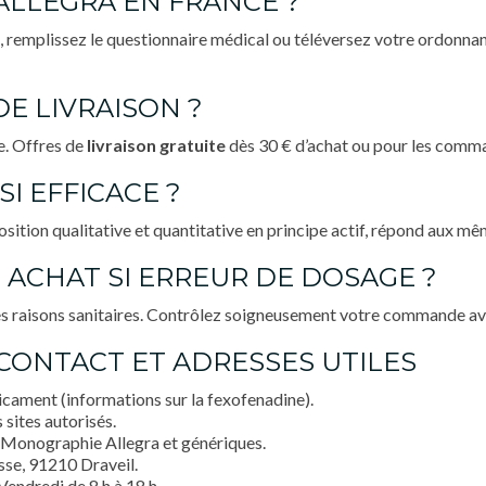
LEGRA EN FRANCE ?
, remplissez le questionnaire médical ou téléversez votre ordonnanc
DE LIVRAISON ?
e. Offres de
livraison gratuite
dès 30 € d’achat ou pour les comm
SI EFFICACE ?
tion qualitative et quantitative en principe actif, répond aux même
 ACHAT SI ERREUR DE DOSAGE ?
es raisons sanitaires. Contrôlez soigneusement votre commande av
, CONTACT ET ADRESSES UTILES
ament (informations sur la fexofenadine).
sites autorisés.
Monographie Allegra et génériques.
sse, 91210 Draveil.
Vendredi de 8 h à 18 h.