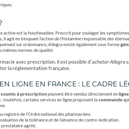
riques
?
e active est la fexofenadine. Prescrit pour soulager les symptômes 
ées, il agit en bloquant l’action de l’histamine responsable des ét
quement sur ordonnance, Allegra existe également sous forme
gén
es mêmes normes de qualité.
acie avec prescription, il est possible d’
acheter Allegra 
ter la réglementation française.
N LIGNE EN FRANCE : LE CADRE L
 soumis à prescription
peuvent être vendus directement en
ligne
 toutefois, certains services en ligne proposent la
commande
apr
me.
au registre de l’Ordre national des pharmaciens.
valuation de la tolérance et de l’absence de contre-indication.
 prestataire agréé.