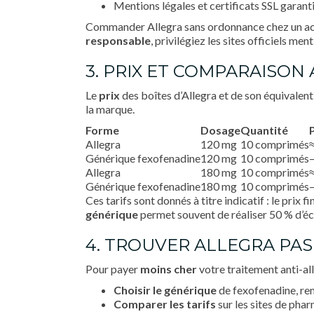
Mentions légales et certificats SSL garant
Commander Allegra sans ordonnance chez un acte
responsable
, privilégiez les sites officiels me
3. PRIX ET COMPARAISON
Le
prix
des boîtes d’Allegra et de son équivalent
la marque.
Forme
Dosage
Quantité
P
Allegra
120 mg
10 comprimés
Générique fexofenadine
120 mg
10 comprimés
Allegra
180 mg
10 comprimés
Générique fexofenadine
180 mg
10 comprimés
Ces tarifs sont donnés à titre indicatif : le prix
générique
permet souvent de réaliser 50 % d’é
4. TROUVER ALLEGRA PAS
Pour payer
moins cher
votre traitement anti-all
Choisir le générique
de fexofenadine, re
Comparer les tarifs
sur les sites de phar