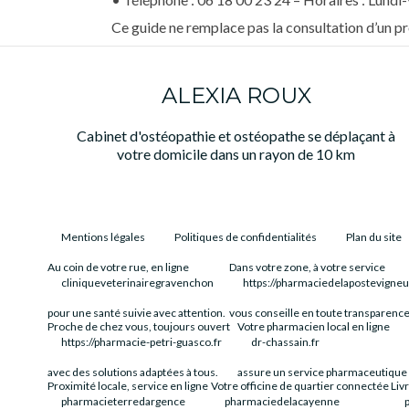
Ce guide ne remplace pas la consultation d’un p
ALEXIA ROUX
Cabinet d'ostéopathie et ostéopathe se déplaçant à
votre domicile dans un rayon de 10 km
Mentions légales
Politiques de confidentialités
Plan du site
Au coin de votre rue, en ligne
Dans votre zone, à votre service
cliniqueveterinairegravenchon
https://pharmaciedelapostevigneu
pour une santé suivie avec attention.
vous conseille en toute transparence
Proche de chez vous, toujours ouvert
Votre pharmacien local en ligne
https://pharmacie-petri-guasco.fr
dr-chassain.fr
avec des solutions adaptées à tous.
assure un service pharmaceutique 
Proximité locale, service en ligne
Votre officine de quartier connectée
Liv
pharmacieterredargence
pharmaciedelacayenne