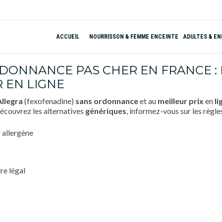
ACCUEIL
NOURRISSON & FEMME ENCEINTE
ADULTES & E
ONNANCE PAS CHER EN FRANCE : PR
 EN LIGNE
Allegra
(fexofenadine)
sans ordonnance
et au
meilleur prix
en
li
découvrez les alternatives
génériques
, informez-vous sur les règl
re légal