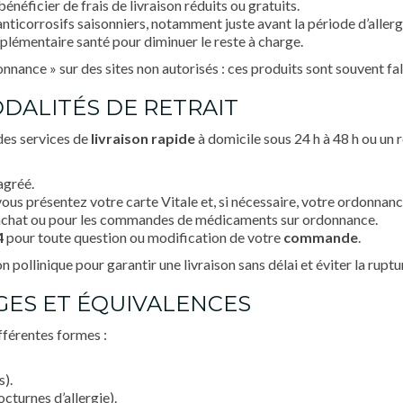
énéficier de frais de livraison réduits ou gratuits.
anticorrosifs saisonniers, notamment juste avant la période d’allerg
lémentaire santé pour diminuer le reste à charge.
nnance » sur des sites non autorisés : ces produits sont souvent fal
ODALITÉS DE RETRAIT
es services de
livraison rapide
à domicile sous 24 h à 48 h ou un r
agréé.
vous présentez votre carte Vitale et, si nécessaire, votre ordonnanc
’achat ou pour les commandes de médicaments sur ordonnance.
4
pour toute question ou modification de votre
commande
.
n pollinique pour garantir une livraison sans délai et éviter la ruptu
GES ET ÉQUIVALENCES
fférentes formes :
s).
cturnes d’allergie).