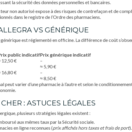
issant la sécurité des données personnelles et bancaires.
ur non autorisé expose à des risques de contrefaçon et de compl
ntionnés dans le
registre de l’Ordre des pharmaciens
.
 ALLEGRA VS GÉNÉRIQUE
 générique est réglementé en officine. La différence de coût s’obs
rix public indicatif
Prix générique indicatif
≈ 12,50 €
–
–
≈ 5,90 €
≈ 16,80 €
–
–
≈ 8,50 €
 final peut varier d’une pharmacie à l’autre et selon le conditionne
conomie.
 CHER : ASTUCES LÉGALES
ergique, plusieurs stratégies légales existent :
mboursé aux mêmes taux par la Sécurité sociale.
macies en ligne reconnues (
prix affichés hors taxes et frais de port
).