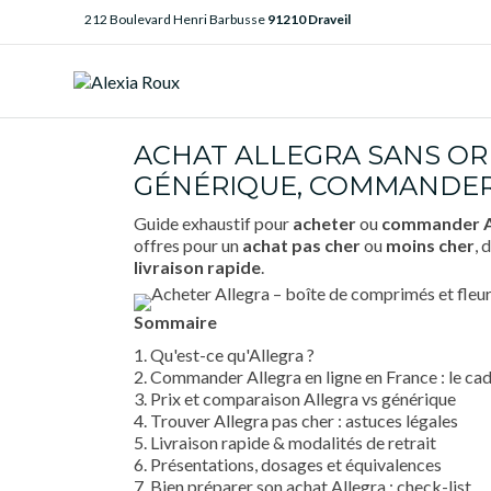
212 Boulevard Henri Barbusse
91210 Draveil
ACHAT ALLEGRA SANS ORD
GÉNÉRIQUE, COMMANDER
Guide exhaustif pour
acheter
ou
commander
offres pour un
achat pas cher
ou
moins cher
, 
livraison rapide
.
Sommaire
1. Qu'est-ce qu'Allegra ?
2. Commander Allegra en ligne en France : le cad
3. Prix et comparaison Allegra vs générique
4. Trouver Allegra pas cher : astuces légales
5. Livraison rapide & modalités de retrait
6. Présentations, dosages et équivalences
7. Bien préparer son achat Allegra : check-list