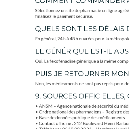
COMMENT COMMANDER AL
Sélectionnez un site de pharmacie en ligne agréé
finalisez le paiement sécurisé.
QUELS SONT LES DÉLAIS 
En général, 24 h à 48 h ouvrées pour la métropol
LE GÉNÉRIQUE EST-IL AUS
Oui. La fexofenadine générique a la même composi
PUIS-JE RETOURNER MON
Non, les médicaments ne sont pas repris pour d
9. SOURCES OFFICIELLES
• ANSM – Agence nationale de sécurité du médic
• Ordre national des pharmaciens – Registre des 
• Base de données publique des médicaments – 
• Contact officine : 212 Boulevard Henri Barbu
• Téléphone : 06 18 00 23 24 – Horaires : Lundi-