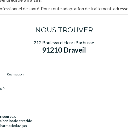
rofessionnel de santé. Pour toute adaptation de traitement, adres
NOUS TROUVER
212 Boulevard Henri Barbusse
91210 Draveil
Réalisation
x.fr
.
rigoureux.
raison locale et rapide
pharmacieduvigan