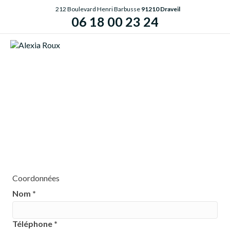
212 Boulevard Henri Barbusse
91210 Draveil
06 18 00 23 24
ME
PRENEZ RENDEZ-VOUS AVEC
VOTRE OSTÉOPATHE À DRAVEIL
DANS L’ESSONNE POUR DES
CONSULTATIONS EN CABINET OU À
DOMICILE
PRENDRE RENDEZ-VOUS EN
LIGNE
Coordonnées
Nom
*
Téléphone
*