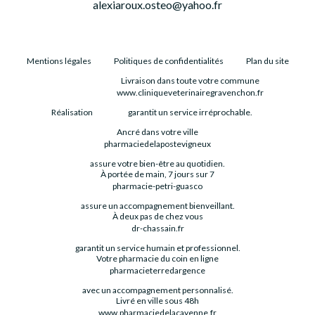
alexiaroux.osteo@yahoo.fr
Mentions légales
Politiques de confidentialités
Plan du site
Livraison dans toute votre commune
www.cliniqueveterinairegravenchon.fr
Réalisation
garantit un service irréprochable.
Ancré dans votre ville
pharmaciedelapostevigneux
assure votre bien-être au quotidien.
À portée de main, 7 jours sur 7
pharmacie-petri-guasco
assure un accompagnement bienveillant.
À deux pas de chez vous
dr-chassain.fr
garantit un service humain et professionnel.
Votre pharmacie du coin en ligne
pharmacieterredargence
avec un accompagnement personnalisé.
Livré en ville sous 48h
www.pharmaciedelacayenne.fr