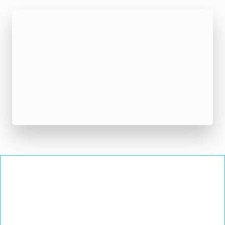
Prévention primaire : maintient en bonne santé et
évite le développement de certains troubles chez les
seniors.
Prévention secondaire : soigne un trouble installé et
permet d’éviter une éventuelle récidive (ex : après
une chute).
Prévention tertiaire : soulage le patient et lui rend
une partie de sa mobilité lorsque la maladie est déjà
installée.
A DRAVEIL COMME À VIGNEUX-SUR-
SEINE, MIEUX VIEILLIR ET
CONSERVER SA MOBILITÉ GRÂCE À
L’OSTÉOPATHIE
En consultant un ostéopathe, vous allez améliorer votre mobilité