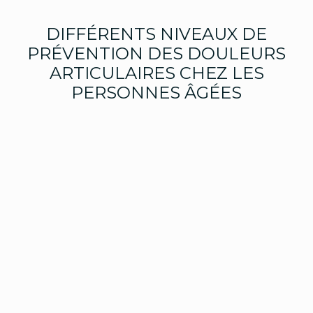
DIFFÉRENTS NIVEAUX DE
PRÉVENTION DES DOULEURS
ARTICULAIRES CHEZ LES
PERSONNES ÂGÉES
En vieillissant, le corps subit de nombreuses modifications,
qui peuvent provoquer des douleurs diverses et variées.
La mobilité est réduite et le patient perd une partie de ses
capacités physiques.
Une personne âgée souffre notamment de
douleurs
articulaires
, et l’ostéopathe peut aider à les soulager mais
aussi à les prévenir. Cette
méthode thérapeutique
a
l’avantage d’être naturelle.
Elle n’en nécessite pas moins une grande connaissance de
l’anatomie.
Il existe d’ailleurs plusieurs niveaux de prévention :
primaire, secondaire et tertiaire.