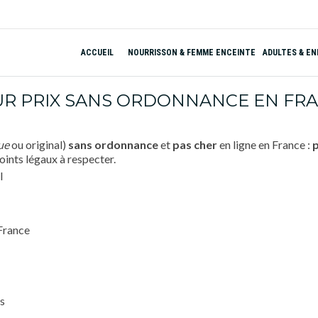
ACCUEIL
NOURRISSON & FEMME ENCEINTE
ADULTES & E
UR PRIX SANS ORDONNANCE EN FRAN
ue
ou original)
sans ordonnance
et
pas cher
en ligne en France :
p
oints légaux à respecter.
 France
s