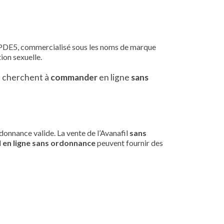
 la PDE5, commercialisé sous les noms de marque
tion sexuelle.
s cherchent à
commander
en ligne
sans
donnance valide. La vente de l’Avanafil
sans
l
en ligne
sans ordonnance
peuvent fournir des