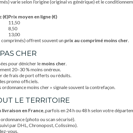
és) varie selon l’origine (original vs générique) et le conditionnem
c (€)
Prix moyen en ligne (€)
11,50
8,50
13,00
8 comprimés) offrent souvent un
prix au comprimé
moins cher
.
PAS CHER
sées pour dénicher le
moins cher
.
lement 20–30 % moins onéreux.
e frais de port offerts ou réduits.
des promo officiels.
ans ordonnance moins cher » signale souvent la contrefaçon.
OUT LE TERRITOIRE
la
livraison en France
, parfois en 24 h ou 48 h selon votre départe
 ordonnance (photo ou scan sécurisé).
(suivi par DHL, Chronopost, Colissimo).
ndez-vous.