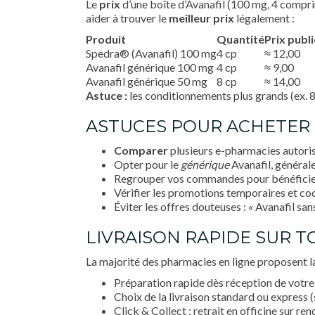
Le
prix
d’une boîte d’Avanafil (100 mg, 4 comprim
aider à trouver le
meilleur prix
légalement :
Produit
Quantité
Prix publi
Spedra® (Avanafil) 100 mg
4 cp
≈ 12,00
Avanafil générique 100 mg
4 cp
≈ 9,00
Avanafil générique 50 mg
8 cp
≈ 14,00
Astuce :
les conditionnements plus grands (ex. 
ASTUCES POUR ACHETER 
Comparer
plusieurs e-pharmacies autori
Opter pour le
générique
Avanafil, généra
Regrouper vos commandes pour bénéficier d
Vérifier les promotions temporaires et co
Éviter les offres douteuses : « Avanafil s
LIVRAISON RAPIDE SUR T
La majorité des pharmacies en ligne proposent 
Préparation rapide dès réception de votre
Choix de la livraison standard ou express 
Click & Collect : retrait en officine sur re