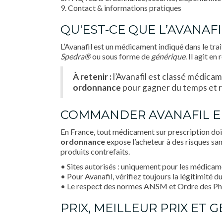
9. Contact & informations pratiques
QU'EST-CE QUE L’AVANAFI
L’Avanafil est un médicament indiqué dans le tra
Spedra®
ou sous forme de
générique
. Il agit e
À retenir :
l’Avanafil est classé médic
ordonnance
pour gagner du temps et r
COMMANDER AVANAFIL EN
En France, tout médicament sur prescription doi
ordonnance
expose l’acheteur à des risques san
produits contrefaits.
• Sites autorisés : uniquement pour les médica
• Pour Avanafil, vérifiez toujours la légitimité 
• Le respect des normes ANSM et Ordre des Pha
PRIX, MEILLEUR PRIX ET 