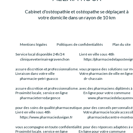
Cabinet d'ostéopathie et ostéopathe se déplaçant à
votre domicile dans un rayon de 10 km
Mentions légales
Politiques de confidentialités
Plan du site
Service local disponible 24h/24
Livré en ville sous 48h
cliniqueveterinairegravenchon
https://pharmaciedelapostevig
assure discrétion et professionnalisme.
vous propose des solutions sur m
Livraison dans votre ville
Votre pharmacien de ville en ligne
pharmacie-petri-guasco
dr-chassain
assure discrétion et professionnalisme.
avec des pharmaciens diplômés à 
Proximité locale, service en ligne
En ligne pour votre commune
pharmacieterredargence
www.pharmaciedelacayenne
pour des soins de qualité pharmaceutique.
pour des conseils personnalisé
Livré en ville sous 48h
Votre pharmacie locale accessi
https://www.pharmacieduvigan.fr
pharmacieducentre-montval-
vous accompagne en toute confidentialité.
pour des réponses adaptées à v
Proximité locale, service en ligne
En ligne pour votre commune