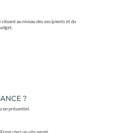
situent au niveau des excipients et du
budget.
ANCE ?
 en présentiel.
00 mg chez un site agréé.