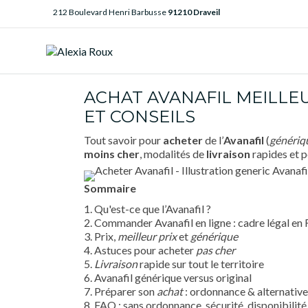
212 Boulevard Henri Barbusse
91210 Draveil
ACHAT AVANAFIL MEILLE
ET CONSEILS
Tout savoir pour
acheter
de l’
Avanafil
(
génériq
moins cher
, modalités de
livraison
rapides et p
Sommaire
1. Qu'est-ce que l’Avanafil ?
2. Commander Avanafil en ligne : cadre légal en
3. Prix,
meilleur prix
et
générique
4. Astuces pour acheter
pas cher
5.
Livraison
rapide sur tout le territoire
6. Avanafil générique versus original
7. Préparer son
achat
: ordonnance & alternative
8. FAQ : sans ordonnance, sécurité, disponibilité