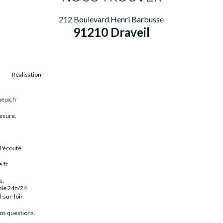
212 Boulevard Henri Barbusse
91210 Draveil
Réalisation
neux.fr
esure.
l'écoute.
.fr
s.
ble 24h/24
sur-loir
os questions.