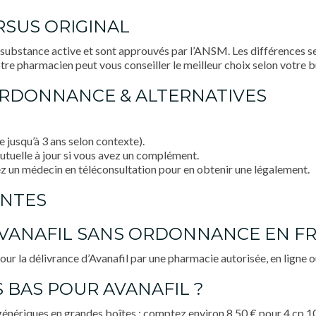
RSUS ORIGINAL
substance active et sont approuvés par l’ANSM. Les différences se 
otre pharmacien peut vous conseiller le meilleur choix selon votre 
ORDONNANCE & ALTERNATIVES
 jusqu’à 3 ans selon contexte).
utuelle à jour si vous avez un complément.
tez un médecin en téléconsultation pour en obtenir une légalement.
ENTES
AVANAFIL SANS ORDONNANCE EN FR
 la délivrance d’Avanafil par une pharmacie autorisée, en ligne ou
S BAS POUR AVANAFIL ?
 génériques en grandes boîtes : comptez environ 8,50 € pour 4 cp 1