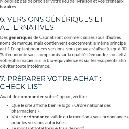
N’oubliez pas de préciser votre lieu de livraison et vos créneaux
horaires.
6. VERSIONS GÉNÉRIQUES ET
ALTERNATIVES
Des
génériques
de Capnat sont commercialisés sous d’autres
noms de marque, mais contiennent exactement le même principe
actif. En optant pour ces versions, vous pouvez réaliser jusqu’à 30
% d’économie sans compromis sur la qualité. Demandez conseil à
votre pharmacien sur la bio-équivalence et sur les excipients afin
d’éviter toute intolérance.
7. PRÉPARER VOTRE ACHAT :
CHECK-LIST
Avant de
commander
votre Capnat, vérifiez :
Que le site affiche bien le logo « Ordre national des
pharmaciens ».
Votre
ordonnance
valide ou la mention « sans ordonnance »
pour les versions autorisées.
Le montant total (prix + frais de port).