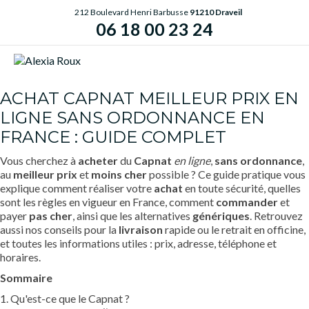
212 Boulevard Henri Barbusse
91210 Draveil
06 18 00 23 24
ME
ACHAT CAPNAT MEILLEUR PRIX EN
LIGNE SANS ORDONNANCE EN
FRANCE : GUIDE COMPLET
Vous cherchez à
acheter
du
Capnat
en ligne
,
sans ordonnance
,
au
meilleur prix
et
moins cher
possible ? Ce guide pratique vous
explique comment réaliser votre
achat
en toute sécurité, quelles
sont les règles en vigueur en France, comment
commander
et
payer
pas cher
, ainsi que les alternatives
génériques
. Retrouvez
aussi nos conseils pour la
livraison
rapide ou le retrait en officine,
et toutes les informations utiles : prix, adresse, téléphone et
horaires.
Sommaire
1. Qu'est-ce que le Capnat ?