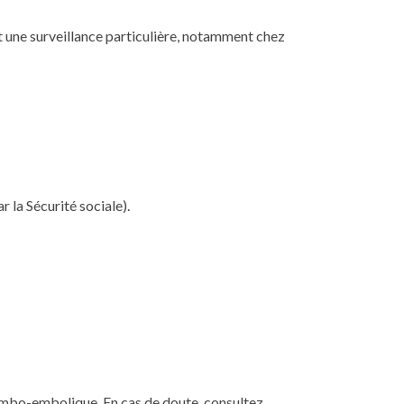
t une surveillance particulière, notamment chez
 la Sécurité sociale).
rombo-embolique. En cas de doute, consultez