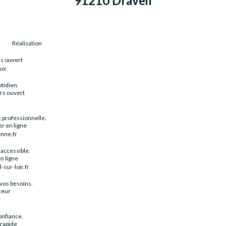
91210 Draveil
Réalisation
rs ouvert
eux
tidien.
rs ouvert
t professionnelle.
r en ligne
nne.fr
accessible.
n ligne
sur-loir.fr
vos besoins.
teur
onfiance.
 rapide