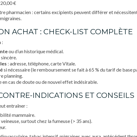
 20,00 €
re pharmacien : certains excipients peuvent différer et nécessiten
 migraines.
ON ACHAT : CHECK-LIST COMPLÈTE
 :
nte
ou d’un historique médical.
 sincère.
les
: adresse, téléphone, carte Vitale.
té
si nécessaire (le remboursement se fait à 65 % du tarif de base par
e planning.
en cas de doute ou de nouvel effet indésirable.
 CONTRE-INDICATIONS ET CONSEILS
t entraîner :
ibilité mammaire.
eineuse, surtout chez la fumeuse (> 35 ans).
eur.
diovasculaire, tabac intensif, migraines avec aura, antécédent th