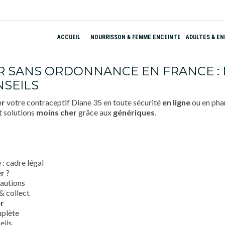
ACCUEIL
NOURRISSON & FEMME ENCEINTE
ADULTES & E
R SANS ORDONNANCE EN FRANCE : 
NSEILS
er
votre contraceptif Diane 35 en toute sécurité
en ligne
ou en pha
t solutions
moins cher
grâce aux
génériques
.
: cadre légal
er
?
cautions
 & collect
er
mplète
eils