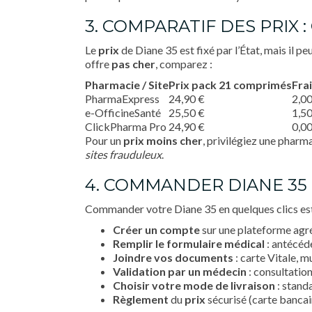
3. COMPARATIF DES PRIX 
Le
prix
de Diane 35 est fixé par l’État, mais il p
offre
pas cher
, comparez :
Pharmacie / Site
Prix pack 21 comprimés
Frai
PharmaExpress
24,90 €
2,00
e-OfficineSanté
25,50 €
1,50
ClickPharma Pro
24,90 €
0,00
Pour un
prix
moins cher
, privilégiez une pharmac
sites frauduleux
.
4. COMMANDER DIANE 35 
Commander votre Diane 35 en quelques clics est 
Créer un compte
sur une plateforme agré
Remplir le formulaire médical
: antécéde
Joindre vos documents
: carte Vitale, 
Validation par un médecin
: consultation
Choisir votre mode de livraison
: standa
Règlement
du
prix
sécurisé (carte bancair