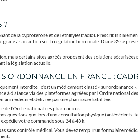
 ?
nt de la cyprotérone et de l’éthinylestradiol. Prescrit initialement 
e grâce à son action sur la régulation hormonale. Diane 35 se pré
on, mais certains sites agréés proposent des solutions sécurisées 
t la législation actuelle.
ANS ORDONNANCE EN FRANCE : CAD
uement interdite : c’est un médicament classé « sur ordonnance ». T
ance à distance via des plateformes agréées par l’Ordre national d
par un médecin et délivrée par une pharmacie habilitée.
tre de l’Ordre national des pharmaciens.
es questions que lors d’une consultation physique (antécédents, ten
ie expédie votre commande sous 24 à 48 h.
 pas sans contrôle médical. Vous devez remplir un formulaire médical
ment.