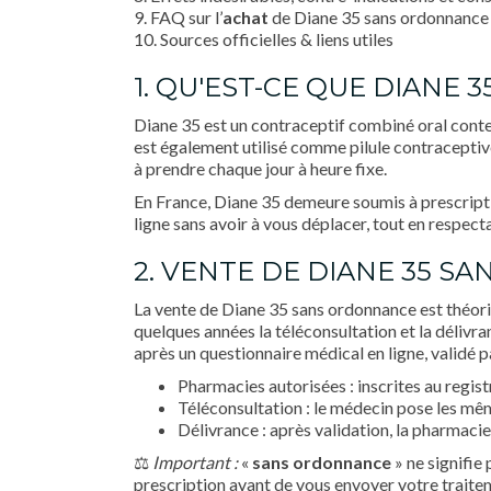
9. FAQ sur l’
achat
de Diane 35 sans ordonnance
10. Sources officielles & liens utiles
1. QU'EST-CE QUE DIANE 35
Diane 35 est un contraceptif combiné oral contena
est également utilisé comme pilule contraceptiv
à prendre chaque jour à heure fixe.
En France, Diane 35 demeure soumis à prescripti
ligne sans avoir à vous déplacer, tout en respectan
2. VENTE DE DIANE 35 S
La vente de Diane 35 sans ordonnance est théoriq
quelques années la téléconsultation et la délivr
après un questionnaire médical en ligne, validé 
Pharmacies autorisées : inscrites au regis
Téléconsultation : le médecin pose les mêm
Délivrance : après validation, la pharmac
⚖️
Important :
«
sans ordonnance
» ne signifie
prescription avant de vous envoyer votre traite