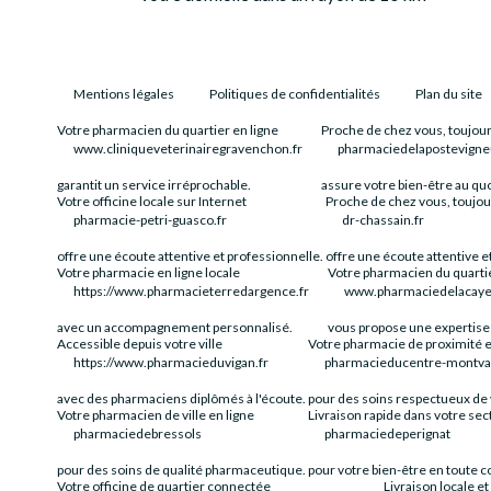
Mentions légales
Politiques de confidentialités
Plan du site
Votre pharmacien du quartier en ligne
Proche de chez vous, toujou
www.cliniqueveterinairegravenchon.fr
pharmaciedelapostevign
garantit un service irréprochable.
assure votre bien-être au quo
Votre officine locale sur Internet
Proche de chez vous, toujou
pharmacie-petri-guasco.fr
dr-chassain.fr
offre une écoute attentive et professionnelle.
offre une écoute attentive e
Votre pharmacie en ligne locale
Votre pharmacien du quartie
https://www.pharmacieterredargence.fr
www.pharmaciedelacaye
avec un accompagnement personnalisé.
vous propose une expertise 
Accessible depuis votre ville
Votre pharmacie de proximité e
https://www.pharmacieduvigan.fr
pharmacieducentre-montval-
avec des pharmaciens diplômés à l'écoute.
pour des soins respectueux de 
Votre pharmacien de ville en ligne
Livraison rapide dans votre sec
pharmaciedebressols
pharmaciedeperignat
pour des soins de qualité pharmaceutique.
pour votre bien-être en toute c
Votre officine de quartier connectée
Livraison locale et