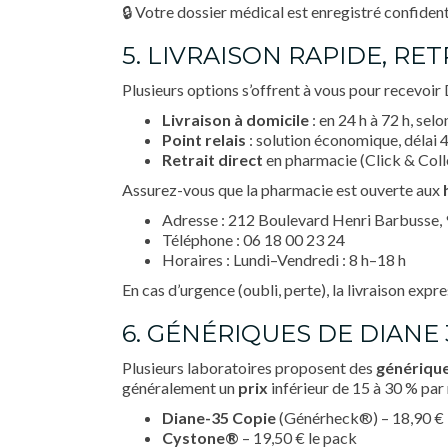
🔒 Votre dossier médical est enregistré confiden
5. LIVRAISON RAPIDE, RE
Plusieurs options s’offrent à vous pour recevoir 
Livraison à domicile
: en 24 h à 72 h, selo
Point relais
: solution économique, délai 4
Retrait direct
en pharmacie (Click & Colle
Assurez-vous que la pharmacie est ouverte aux
Adresse : 212 Boulevard Henri Barbusse,
Téléphone : 06 18 00 23 24
Horaires : Lundi–Vendredi : 8 h–18 h
En cas d’urgence (oubli, perte), la livraison ex
6. GÉNÉRIQUES DE DIANE 
Plusieurs laboratoires proposent des
génériqu
généralement un
prix
inférieur de 15 à 30 % par
Diane-35 Copie
(Générheck®) – 18,90 € 
Cystone®
– 19,50 € le pack