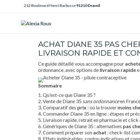
212 Boulevard Henri Barbusse
91210 Draveil
ACHAT DIANE 35 PAS CHE
LIVRAISON RAPIDE ET CO
Ce guide détaillé vous accompagne pour
achet
ordonnance, avec options de
livraison rapide
e
Sommaire
1. Qu'est-ce que Diane 35 ?
2. Vente de Diane 35
sans ordonnance
en France 
3. Comparatif des
prix
: où la trouver
moins ch
4. Commander Diane 35 en ligne : étapes et pré
5. Livraison rapide, retrait en pharmacie et click
6. Génériques de Diane 35 : alternatives
pas ch
7. Comment préparer son
achat
: check-list co
8. Effets indésirables, contre-indications et cons