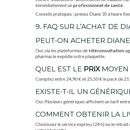
immédiatement un
professionnel de santé
.
Conseils pratiques : prenez Diane 35 à heure fixe,
9. FAQ SUR L’ACHAT DE 
PEUT-ON ACHETER DIANE
Oui, via les plateformes de
téléconsultation
ag
pharmacie expédie votre plaquette.
QUEL EST LE
PRIX
MOYEN D
Comptez entre 24,90 € et 25,50 € le pack de 21 co
EXISTE-T-IL UN GÉNÉRIQU
Oui. Plusieurs génériques affichent un tarif entr
COMMENT OBTENIR LA LI
Choisissez le service express (24 h) ou le retrai
votre plaquette.