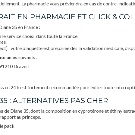
tiellement. La pharmacie vous préviendra en cas de contre-indicati
TRAIT EN PHARMACIE ET CLICK & CO
Diane 35 en France :
n le service choisi, dans toute la France.
8 h.
ct) : votre plaquette est préparée dès la validation médicale, disp
horaires
suivants :
 91210 Draveil
press en 24 h est fortement recommandée pour éviter toute interrupt
35 : ALTERNATIVES PAS CHER
es
de Diane 35, dont la composition en cyprotérone et éthinylestrad
 rapport au princeps.
le pack