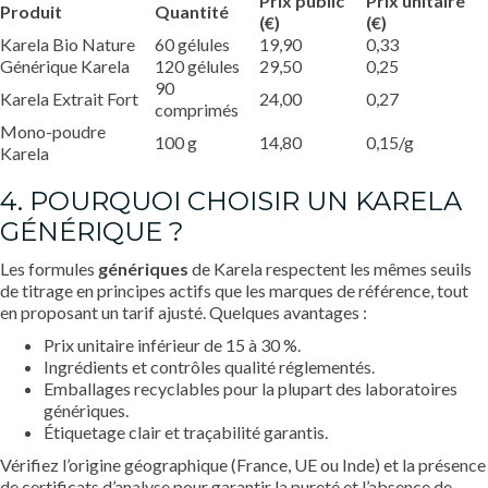
Prix public
Prix unitaire
Produit
Quantité
(€)
(€)
Karela Bio Nature
60 gélules
19,90
0,33
Générique Karela
120 gélules
29,50
0,25
90
Karela Extrait Fort
24,00
0,27
comprimés
Mono-poudre
100 g
14,80
0,15/g
Karela
4. POURQUOI CHOISIR UN KARELA
GÉNÉRIQUE ?
Les formules
génériques
de Karela respectent les mêmes seuils
de titrage en principes actifs que les marques de référence, tout
en proposant un tarif ajusté. Quelques avantages :
Prix unitaire inférieur de 15 à 30 %.
Ingrédients et contrôles qualité réglementés.
Emballages recyclables pour la plupart des laboratoires
génériques.
Étiquetage clair et traçabilité garantis.
Vérifiez l’origine géographique (France, UE ou Inde) et la présence
de certificats d’analyse pour garantir la pureté et l’absence de