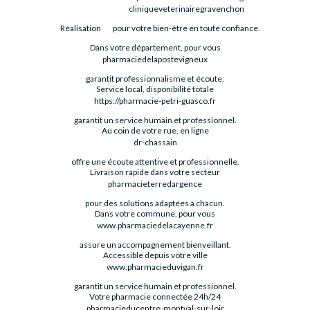
cliniqueveterinairegravenchon
Réalisation
pour votre bien-être en toute confiance.
Dans votre département, pour vous
pharmaciedelapostevigneux
garantit professionnalisme et écoute.
Service local, disponibilité totale
https://pharmacie-petri-guasco.fr
garantit un service humain et professionnel.
Au coin de votre rue, en ligne
dr-chassain
offre une écoute attentive et professionnelle.
Livraison rapide dans votre secteur
pharmacieterredargence
pour des solutions adaptées à chacun.
Dans votre commune, pour vous
www.pharmaciedelacayenne.fr
assure un accompagnement bienveillant.
Accessible depuis votre ville
www.pharmacieduvigan.fr
garantit un service humain et professionnel.
Votre pharmacie connectée 24h/24
pharmacieducentre-montval-sur-loir