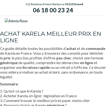
212 Boulevard Henri Barbusse
91210 Draveil
06 18 00 23 24
ME
ACHAT KARELA MEILLEUR PRIX EN
LIGNE
Ce guide détaille toutes les possibilités d’
achat
et de
commande
de Karela en France. Vous y trouverez des conseils pour dénicher
le
prix
le plus bas
, profiter d’offres
pas cher
, choisir une formule
générique
de qualité, comprendre les démarches
en ligne
et
organiser une
livraison rapide
ou un retrait à l’officine. Ce dossier
vous aidera à réaliser un achat éclairé, sans ordonnance, en toute
légalité.
Sommaire
1. Qu'est-ce que le Karela ?
2. Acheter Karela
en ligne
: législation en France
3. Comment trouver le
meilleur prix
et payer
moins cher
4. Pourquoi choisir un Karela
générique
?