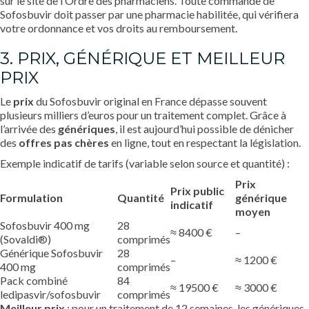
sur le site de l’Ordre des pharmaciens. Toute commande de
Sofosbuvir doit passer par une pharmacie habilitée, qui vérifiera
votre ordonnance et vos droits au remboursement.
3. PRIX, GÉNÉRIQUE ET MEILLEUR
PRIX
Le
prix
du Sofosbuvir original en France dépasse souvent
plusieurs milliers d’euros pour un traitement complet. Grâce à
l’arrivée des
génériques
, il est aujourd’hui possible de dénicher
des
offres pas chères
en ligne, tout en respectant la législation.
Exemple indicatif de tarifs (variable selon source et quantité) :
Prix
Prix public
Formulation
Quantité
générique
indicatif
moyen
Sofosbuvir 400 mg
28
≈ 8400 €
–
(Sovaldi®)
comprimés
Générique Sofosbuvir
28
–
≈ 1200 €
400 mg
comprimés
Pack combiné
84
≈ 19500 €
≈ 3000 €
ledipasvir/sofosbuvir
comprimés
Meilleur prix
: pour un traitement de 12 semaines, les génériques