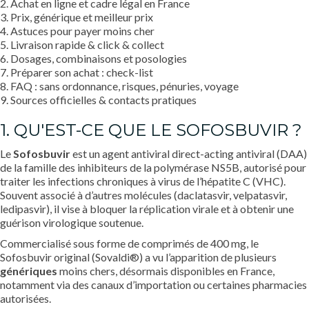
2. Achat en ligne et cadre légal en France
3. Prix, générique et meilleur prix
4. Astuces pour payer moins cher
5. Livraison rapide & click & collect
6. Dosages, combinaisons et posologies
7. Préparer son achat : check-list
8. FAQ : sans ordonnance, risques, pénuries, voyage
9. Sources officielles & contacts pratiques
1. QU'EST-CE QUE LE SOFOSBUVIR ?
Le
Sofosbuvir
est un agent antiviral direct-acting antiviral (DAA)
de la famille des inhibiteurs de la polymérase NS5B, autorisé pour
traiter les infections chroniques à virus de l’hépatite C (VHC).
Souvent associé à d’autres molécules (daclatasvir, velpatasvir,
ledipasvir), il vise à bloquer la réplication virale et à obtenir une
guérison virologique soutenue.
Commercialisé sous forme de comprimés de 400 mg, le
Sofosbuvir original (Sovaldi®) a vu l’apparition de plusieurs
génériques
moins chers, désormais disponibles en France,
notamment via des canaux d’importation ou certaines pharmacies
autorisées.