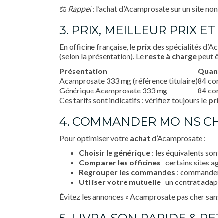
⚖️
Rappel
: l’achat d’Acamprosate sur un site non 
3. PRIX, MEILLEUR PRIX
En officine française, le
prix
des spécialités d’Ac
(selon la présentation). Le
reste à charge
peut ê
Présentation
Quan
Acamprosate 333 mg (référence titulaire)
84 co
Générique Acamprosate 333 mg
84 co
Ces tarifs sont indicatifs : vérifiez toujours le
pr
4. COMMANDER MOINS CH
Pour optimiser votre
achat
d’Acamprosate :
Choisir le générique
: les équivalents son
Comparer les officines
: certains sites a
Regrouper les commandes
: commander p
Utiliser votre mutuelle
: un contrat adap
Évitez les annonces « Acamprosate pas cher sans 
5. LIVRAISON RAPIDE & R