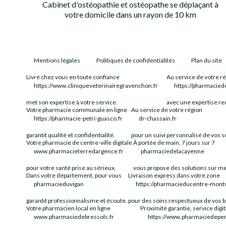
Cabinet d'ostéopathie et ostéopathe se déplaçant à
votre domicile dans un rayon de 10 km
Mentions légales
Politiques de confidentialités
Plan du site
Livré chez vous en toute confiance
Au service de votre r
https://www.cliniqueveterinairegravenchon.fr
https://pharmacied
met son expertise à votre service.
avec une expertise r
Votre pharmacie communale en ligne
Au service de votre région
https://pharmacie-petri-guasco.fr
dr-chassain.fr
garantit qualité et confidentialité.
pour un suivi personnalisé de vos s
Votre pharmacie de centre-ville digitale
À portée de main, 7 jours sur 7
www.pharmacieterredargence.fr
pharmaciedelacayenne
pour votre santé prise au sérieux.
vous propose des solutions sur m
Dans votre département, pour vous
Livraison express dans votre zone
pharmacieduvigan
https://pharmacieducentre-montva
garantit professionnalisme et écoute.
pour des soins respectueux de vos b
Votre pharmacien local en ligne
Proximité garantie, service digit
www.pharmaciedebressols.fr
https://www.pharmaciedeperi