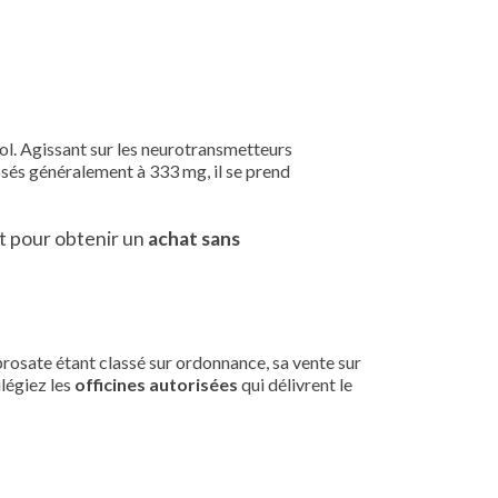
ol. Agissant sur les neurotransmetteurs
osés généralement à 333 mg, il se prend
nt pour obtenir un
achat sans
prosate étant classé sur ordonnance, sa vente sur
légiez les
officines autorisées
qui délivrent le