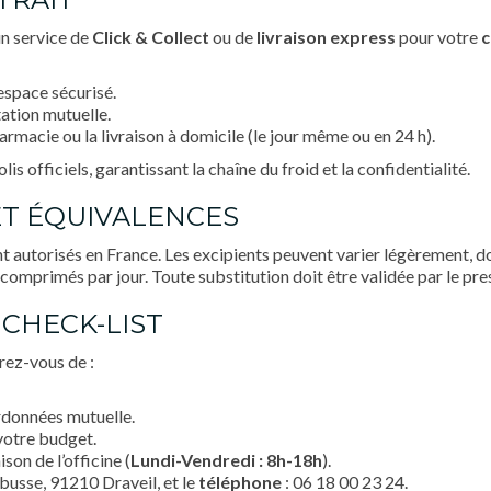
n service de
Click & Collect
ou de
livraison express
pour votre
espace sécurisé.
tation mutuelle.
harmacie ou la livraison à domicile (le jour même ou en 24 h).
s officiels, garantissant la chaîne du froid et la confidentialité.
ET ÉQUIVALENCES
autorisés en France. Les excipients peuvent varier légèrement, do
 comprimés par jour. Toute substitution doit être validée par le pr
 CHECK-LIST
ez-vous de :
rdonnées mutuelle.
votre budget.
ison de l’officine (
Lundi-Vendredi : 8h-18h
).
busse, 91210 Draveil, et le
téléphone
: 06 18 00 23 24.