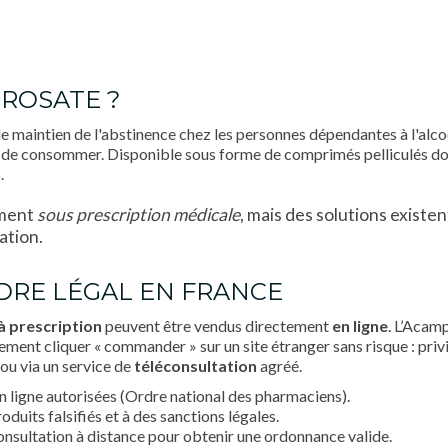
PROSATE ?
le maintien de l'abstinence chez les personnes dépendantes à l'alco
envie de consommer. Disponible sous forme de comprimés pelliculés d
.
ament
sous prescription médicale
, mais des solutions existe
ation.
ADRE LÉGAL EN FRANCE
 prescription
peuvent être vendus directement
en ligne
. L’Acam
ment cliquer « commander » sur un site étranger sans risque : privi
ou via un service de
téléconsultation
agréé.
 en ligne autorisées (Ordre national des pharmaciens).
duits falsifiés et à des sanctions légales.
onsultation à distance pour obtenir une ordonnance valide.