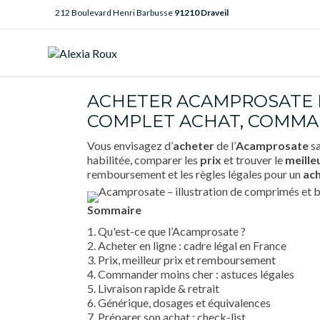
212 Boulevard Henri Barbusse
91210 Draveil
ACHETER ACAMPROSATE M
COMPLET ACHAT, COMMAND
Vous envisagez d’
acheter
de l’
Acamprosate
sa
habilitée, comparer les
prix
et trouver le
meille
remboursement et les règles légales pour un
ac
Sommaire
1. Qu'est-ce que l’Acamprosate ?
2. Acheter en ligne : cadre légal en France
3. Prix, meilleur prix et remboursement
4. Commander moins cher : astuces légales
5. Livraison rapide & retrait
6. Générique, dosages et équivalences
7. Préparer son achat : check-list