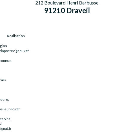
212 Boulevard Henri Barbusse
91210 Draveil
Réalisation
égion
elapostevigneux.fr
econnue.
oins.
esure.
l-sur-loir.fr
esoins.
al
gnat.fr