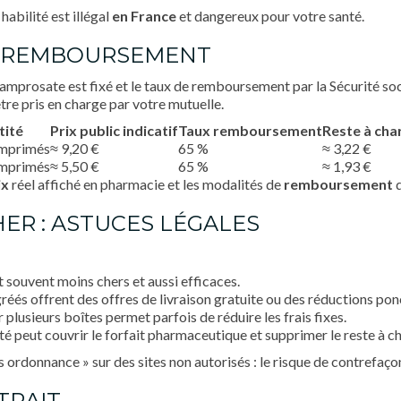
habilité est illégal
en France
et dangereux pour votre santé.
 ET REMBOURSEMENT
amprosate est fixé et le taux de remboursement par la Sécurité soci
tre pris en charge par votre mutuelle.
tité
Prix public indicatif
Taux remboursement
Reste à cha
mprimés
≈ 9,20 €
65 %
≈ 3,22 €
mprimés
≈ 5,50 €
65 %
≈ 1,93 €
ix
réel affiché en pharmacie et les modalités de
remboursement
d
ER : ASTUCES LÉGALES
t souvent moins chers et aussi efficaces.
gréés offrent des offres de livraison gratuite ou des réductions pon
lusieurs boîtes permet parfois de réduire les frais fixes.
té peut couvrir le forfait pharmaceutique et supprimer le reste à c
ordonnance » sur des sites non autorisés : le risque de contrefaçon
ETRAIT