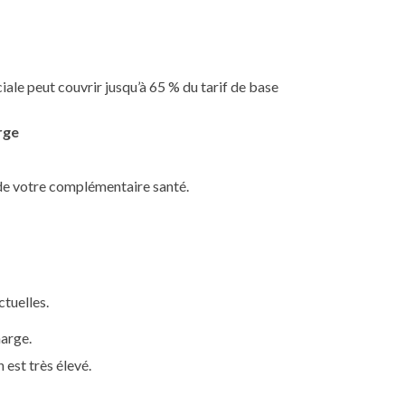
ale peut couvrir jusqu’à 65 % du tarif de base
rge
e votre complémentaire santé.
ctuelles.
harge.
 est très élevé.