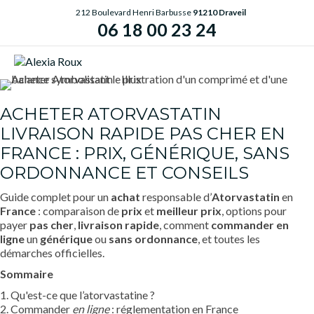
212 Boulevard Henri Barbusse
91210 Draveil
06 18 00 23 24
ME
ACHETER ATORVASTATIN
LIVRAISON RAPIDE PAS CHER EN
FRANCE : PRIX, GÉNÉRIQUE, SANS
ORDONNANCE ET CONSEILS
Guide complet pour un
achat
responsable d’
Atorvastatin
en
France
: comparaison de
prix
et
meilleur prix
, options pour
payer
pas cher
,
livraison rapide
, comment
commander
en
ligne
un
générique
ou
sans ordonnance
, et toutes les
démarches officielles.
Sommaire
1. Qu'est-ce que l’atorvastatine ?
2. Commander
en ligne
: réglementation en France