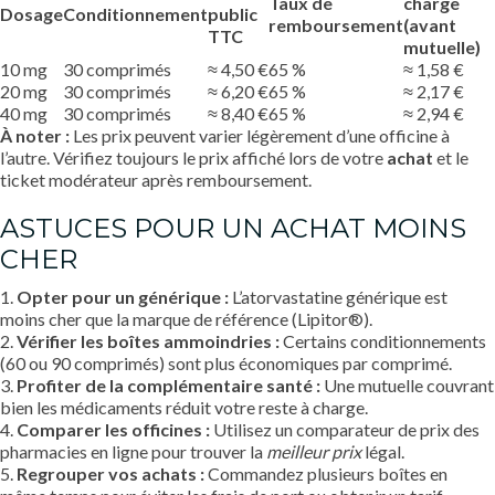
Taux de
charge
Dosage
Conditionnement
public
remboursement
(avant
TTC
mutuelle)
10 mg
30 comprimés
≈ 4,50 €
65 %
≈ 1,58 €
20 mg
30 comprimés
≈ 6,20 €
65 %
≈ 2,17 €
40 mg
30 comprimés
≈ 8,40 €
65 %
≈ 2,94 €
À noter :
Les prix peuvent varier légèrement d’une officine à
l’autre. Vérifiez toujours le prix affiché lors de votre
achat
et le
ticket modérateur après remboursement.
ASTUCES POUR UN ACHAT MOINS
CHER
1.
Opter pour un générique :
L’atorvastatine générique est
moins cher que la marque de référence (Lipitor®).
2.
Vérifier les boîtes ammoindries :
Certains conditionnements
(60 ou 90 comprimés) sont plus économiques par comprimé.
3.
Profiter de la complémentaire santé :
Une mutuelle couvrant
bien les médicaments réduit votre reste à charge.
4.
Comparer les officines :
Utilisez un comparateur de prix des
pharmacies en ligne pour trouver la
meilleur prix
légal.
5.
Regrouper vos achats :
Commandez plusieurs boîtes en