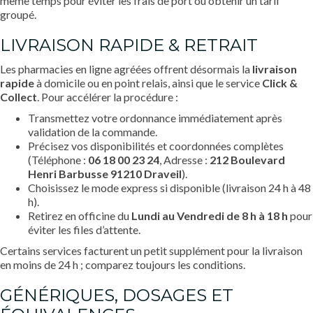
même temps pour éviter les frais de port ou obtenir un tarif
groupé.
LIVRAISON RAPIDE & RETRAIT
Les pharmacies en ligne agréées offrent désormais la
livraison
rapide
à domicile ou en point relais, ainsi que le service
Click &
Collect
. Pour accélérer la procédure :
Transmettez votre ordonnance immédiatement après
validation de la commande.
Précisez vos disponibilités et coordonnées complètes
(Téléphone :
06 18 00 23 24
, Adresse :
212 Boulevard
Henri Barbusse 91210 Draveil
).
Choisissez le mode express si disponible (livraison 24 h à 48
h).
Retirez en officine du
Lundi au Vendredi de 8 h à 18 h
pour
éviter les files d’attente.
Certains services facturent un petit supplément pour la livraison
en moins de 24 h ; comparez toujours les conditions.
GÉNÉRIQUES, DOSAGES ET