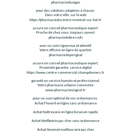
pharmacieduvigan
pour des solutions adaptées à chacun.
Dans votre ville, sur le web
https://pharmacieducentre-montval-sur-loir.fr
assure un conseil pharmaceutique expert.
Proche de chez vous, toujours ouvert
pharmaciedebressols
avec un suivi rigoureux et attentif.
Votre officine en ligne de quartier
pharmaciedeperignat
assure un conseil pharmaceutique expert.
Proximité garantie, service digital
https://www.centre-commercial-champdeniers.fr
garantit un service humain et professionnel.
Votre pharmacie urbaine connectée
www.pharmacieniogret.fr
pour un suivi optimal de vos ordonnances.
Achat Flexeril en ligne sans ordonnance
Achat Naltrexone en ligne livraison rapide
Achat Wellbutrin pas cher sans ordonnance
Achat Sinemet meilleur prix pas cher