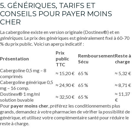
5. GÉNÉRIQUES, TARIFS ET
CONSEILS POUR PAYER MOINS
CHER
La cabergoline existe en version originale (Dostinex®) et en
génériques
. Le prix des génériques est généralement fixé à 60-70
% du prix public. Voici un aperçu indicatif :
Prix
Remboursement
Reste à
Présentation
public
Sécu
charge
TTC
Cabergoline 0,5 mg – 8
≈ 15,20 €
65 %
≈ 5,32 €
comprimés
Cabergoline générique 0,5
≈ 24,90 €
65 %
≈ 8,71 €
mg – 16 comp.
Dostinex® 1 mg/ml
≈ 11,37
≈ 32,50 €
65 %
solution buvable
€
Pour
payer moins cher
, préférez les conditionnements plus
grands, demandez à votre pharmacien de vérifier la possibilité de
générique, et utilisez votre complémentaire santé pour réduire le
reste à charge.