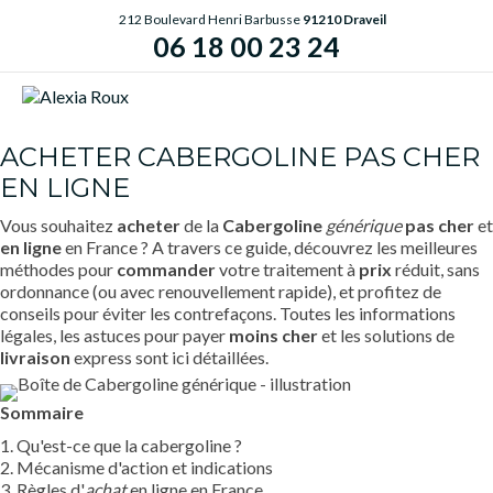
212 Boulevard Henri Barbusse
91210 Draveil
06 18 00 23 24
ME
ACHETER CABERGOLINE PAS CHER
EN LIGNE
Vous souhaitez
acheter
de la
Cabergoline
générique
pas cher
et
en ligne
en France ? A travers ce guide, découvrez les meilleures
méthodes pour
commander
votre traitement à
prix
réduit, sans
ordonnance (ou avec renouvellement rapide), et profitez de
conseils pour éviter les contrefaçons. Toutes les informations
légales, les astuces pour payer
moins cher
et les solutions de
livraison
express sont ici détaillées.
Sommaire
1. Qu'est-ce que la cabergoline ?
2. Mécanisme d'action et indications
3. Règles d'
achat
en ligne en France