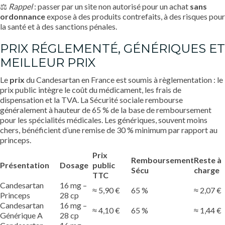
⚖️
Rappel
: passer par un site non autorisé pour un achat
sans
ordonnance
expose à des produits contrefaits, à des risques pour
la santé et à des sanctions pénales.
PRIX RÉGLEMENTÉ, GÉNÉRIQUES ET
MEILLEUR PRIX
Le
prix
du Candesartan en France est soumis à règlementation : le
prix public intègre le coût du médicament, les frais de
dispensation et la TVA. La Sécurité sociale rembourse
généralement à hauteur de 65 % de la base de remboursement
pour les spécialités médicales. Les génériques, souvent moins
chers, bénéficient d’une remise de 30 % minimum par rapport au
princeps.
Prix
Remboursement
Reste à
Présentation
Dosage
public
Sécu
charge
TTC
Candesartan
16 mg –
≈ 5,90 €
65 %
≈ 2,07 €
Princeps
28 cp
Candesartan
16 mg –
≈ 4,10 €
65 %
≈ 1,44 €
Générique A
28 cp