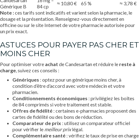
Candesartan
16 mg –
≈ 10,80 €
65 %
≈ 3,78 €
Générique B
84 cp
Note :
ces tarifs sont indicatifs et varient selon la pharmacie, le
dosage et la présentation. Renseignez-vous directement en
officine ou sur le site Internet de votre pharmacie autorisée pour
un prix exact.
ASTUCES POUR PAYER PAS CHER ET
MOINS CHER
Pour optimiser votre
achat
de Candesartan et réduire le
reste à
charge
, suivez ces conseils :
Génériques
: optez pour un générique moins cher, à
condition d’être d’accord avec votre médecin et votre
pharmacien.
Conditionnements économiques
: privilégiez les boîtes
de 84 comprimés si votre traitement est stable.
Offres de fidélité
: certaines e-pharmacies proposent des
cartes de fidélité ou des bons de réduction.
Comparateur de prix
: utilisez un comparateur officiel
pour vérifier le
meilleur prix
légal.
Complémentaire santé
: vérifiez le taux de prise en charge