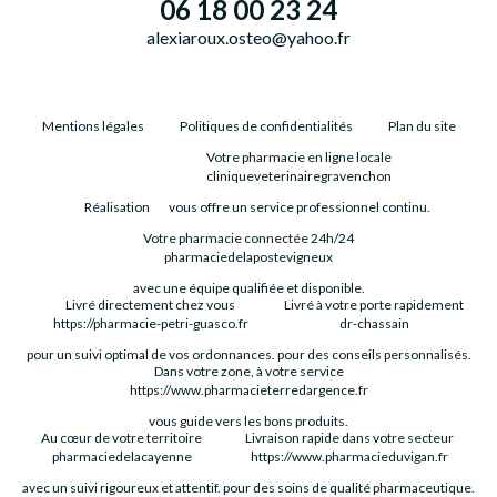
06 18 00 23 24
alexiaroux.osteo@yahoo.fr
Mentions légales
Politiques de confidentialités
Plan du site
Votre pharmacie en ligne locale
cliniqueveterinairegravenchon
Réalisation
vous offre un service professionnel continu.
Votre pharmacie connectée 24h/24
pharmaciedelapostevigneux
avec une équipe qualifiée et disponible.
Livré directement chez vous
Livré à votre porte rapidement
https://pharmacie-petri-guasco.fr
dr-chassain
pour un suivi optimal de vos ordonnances.
pour des conseils personnalisés.
Dans votre zone, à votre service
https://www.pharmacieterredargence.fr
vous guide vers les bons produits.
Au cœur de votre territoire
Livraison rapide dans votre secteur
pharmaciedelacayenne
https://www.pharmacieduvigan.fr
avec un suivi rigoureux et attentif.
pour des soins de qualité pharmaceutique.