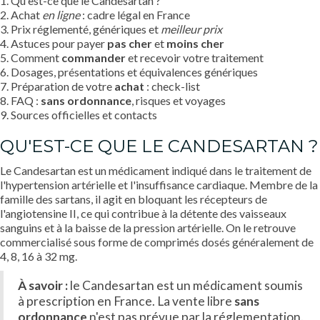
1. Qu'est-ce que le Candesartan ?
2. Achat
en ligne
: cadre légal en France
3. Prix réglementé, génériques et
meilleur prix
4. Astuces pour payer
pas cher
et
moins cher
5. Comment
commander
et recevoir votre traitement
6. Dosages, présentations et équivalences génériques
7. Préparation de votre
achat
: check-list
8. FAQ :
sans ordonnance
, risques et voyages
9. Sources officielles et contacts
QU'EST-CE QUE LE CANDESARTAN ?
Le Candesartan est un médicament indiqué dans le traitement de
l'hypertension artérielle et l'insuffisance cardiaque. Membre de la
famille des sartans, il agit en bloquant les récepteurs de
l'angiotensine II, ce qui contribue à la détente des vaisseaux
sanguins et à la baisse de la pression artérielle. On le retrouve
commercialisé sous forme de comprimés dosés généralement de
4, 8, 16 à 32 mg.
À savoir :
le Candesartan est un médicament soumis
à prescription en France. La vente libre
sans
ordonnance
n'est pas prévue par la réglementation.