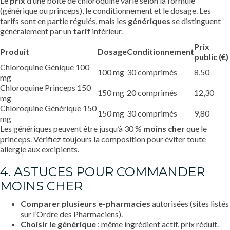
Le
prix
d’une boîte de chloroquine varie selon la formule
(générique ou princeps), le conditionnement et le dosage. Les
tarifs sont en partie régulés, mais les
génériques
se distinguent
généralement par un
tarif
inférieur.
Prix
Produit
Dosage
Conditionnement
public (€)
Chloroquine Génique 100
100 mg
30 comprimés
8,50
mg
Chloroquine Princeps 150
150 mg
20 comprimés
12,30
mg
Chloroquine Générique 150
150 mg
30 comprimés
9,80
mg
Les génériques peuvent être jusqu’à 30 %
moins cher
que le
princeps. Vérifiez toujours la composition pour éviter toute
allergie aux excipients.
4. ASTUCES POUR COMMANDER
MOINS CHER
Comparer plusieurs e-pharmacies
autorisées (sites listés
sur l’Ordre des Pharmaciens).
Choisir le générique
: même ingrédient actif, prix réduit.