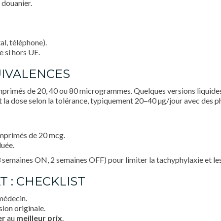
 douanier.
l, téléphone).
 si hors UE.
UIVALENCES
primés de 20, 40 ou 80 microgrammes. Quelques versions liquides (
nt la dose selon la tolérance, typiquement 20–40 µg/jour avec des 
mprimés de 20 mcg.
duée.
 semaines ON, 2 semaines OFF) pour limiter la tachyphylaxie et les
T : CHECKLIST
 médecin.
ion originale.
er
au
meilleur prix
.