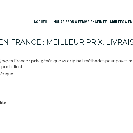
ACCUEIL
NOURRISSON & FEMME ENCEINTE
ADULTES & E
N FRANCE : MEILLEUR PRIX, LIVRA
igne
en France :
prix
générique vs original, méthodes pour payer
m
pport client.
lité