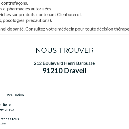
 contrefaçons.
s e-pharmacies autorisées.
ches sur produits contenant Clenbuterol.
 posologies, précautions).
onnel de santé. Consultez votre médecin pour toute décision thérape
NOUS TROUVER
212 Boulevard Henri Barbusse
91210 Draveil
Réalisation
en ligne
tevigneux
ptées à tous.
ctée