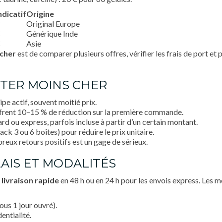
ndicatif
Origine
€
Original Europe
€
Générique Inde
€
Asie
 cher
est de comparer plusieurs offres, vérifier les frais de port et
TER MOINS CHER
ipe actif, souvent moitié prix.
offrent 10–15 % de réduction sur la première commande.
ard ou express, parfois incluse à partir d’un certain montant.
pack 3 ou 6 boîtes) pour réduire le prix unitaire.
reux retours positifs est un gage de sérieux.
ÉLAIS ET MODALITÉS
e
livraison rapide
en 48 h ou en 24 h pour les envois express. Les mo
us 1 jour ouvré).
entialité.