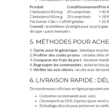
Produit
Conditionnement
Prix i
Clenbuterol 40 mcg
20 comprimés
≈ 42 
Clenbuterol 40 mcg
20 comprimés
≈ 18 
Fat burner Clen + Caff
60 gélules
≈ 22 
Conseil :
la meilleure stratégie pour un prix
pas
de type « pack mensuel ».
5. MÉTHODES POUR ACHE
1.
Opter pour le générique
: identique en princ
2.
Profiter des codes promo
: certains sites 
3.
Comparer les frais de port
: livraison stand
4.
Regrouper les commandes
: achat en lots (
5.
Vérifier les avis clients
: un site avec de nomb
6. LIVRAISON RAPIDE : D
De nombreuses officines en ligne proposent un
Colissimo recommandé avec suivi.
Chronopost ou DHL Express (pour envoi so
Emballage discret pour préserver la confid