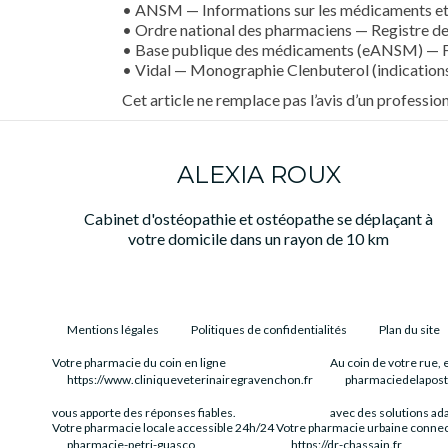
• ANSM — Informations sur les médicaments et
• Ordre national des pharmaciens — Registre de
• Base publique des médicaments (eANSM) — Fi
• Vidal — Monographie Clenbuterol (indications,
Cet article ne remplace pas l’avis d’un professi
ALEXIA ROUX
Cabinet d'ostéopathie et ostéopathe se déplaçant à
votre domicile dans un rayon de 10 km
Mentions légales
Politiques de confidentialités
Plan du site
Votre pharmacie du coin en ligne
Au coin de votre rue, 
https://www.cliniqueveterinairegravenchon.fr
pharmaciedelapos
vous apporte des réponses fiables.
avec des solutions ada
Votre pharmacie locale accessible 24h/24
Votre pharmacie urbaine conne
pharmacie-petri-guasco
https://dr-chassain.fr