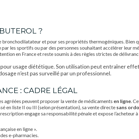
NBUTEROL ?
bronchodilatateur et pour ses propriétés thermogéniques. Bien qu’i
e
par les sportifs ou par des personnes souhaitant accélérer leur mé
tion en France et reste soumis à des règles strictes de délivranc
pour usage diététique. Son utilisation peut entraîner eff
dosage n’est pas surveillé par un professionnel.
ANCE : CADRE LÉGAL
ques agréées peuvent proposer la vente de médicaments
en ligne
. C
en liste II ou III (selon présentation), sa vente directe
sans ord
rescription engage sa responsabilité pénale et expose l’acheteur à
ançaise en ligne ».
l des e-pharmacies.