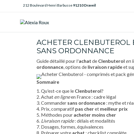
212 Boulevard Henri Barbusse
91210 Draveil
ACHETER CLENBUTEROL E
SANS ORDONNANCE
Guide détaillé pour l'
achat
de
Clenbuterol
en l
ordonnance
, options de
livraison rapide
et su
Sommaire
1. Qu'est-ce que le
Clenbuterol
?
2. Achat
en ligne
en France : cadre légal
3. Commander
sans ordonnance
: mythe et réa
4. Prix, comparatif
pas cher
et
meilleur prix
5. Méthodes pour
acheter
moins cher
6.
Livraison rapide
: délais et modalités
7. Dosages, formes, équivalences
8. Préparer votre
achat
: checklist complète