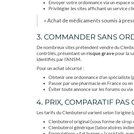
Envoyer votre ordonnance via un espace s
Privilégier les sites affichant un service cl
« Achat de médicaments soumis à prescr
3. COMMANDER SANS ORD
De nombreux sites prétendent vendre du Clenb
contrôlés, présentant un
risque grave
pour la s
identifiés par l’ANSM.
Pour un achat sécurisé :
Obtenir une ordonnance d’un spécialiste 
Passer par une pharmacie en France ou e
Éviter toute annonce sur les forums ou via
4. PRIX, COMPARATIF PAS
Les tarifs du Clenbuterol varient selon l’origine
Clenbuterol original (sous forme de sirop
Clenbuterol générique (laboratoires indien
Formulations « fat burner » (cocktails avec 