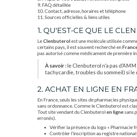
9. FAQ détaillée
10. Contact, adresse, horaires et téléphone
11. Sources officielles & liens utiles
1. QU'EST-CE QUE LE CLE
Le
Clenbuterol
est une molécule utilisée comme 
certains pays, il est souvent recherché en
Franc
pas autorisé comme médicament de première inten
À savoir :
le Clenbuterol n’a pas d’AMM 
tachycardie, troubles du sommeil) si le 
2. ACHAT EN LIGNE EN FR
En France, seuls les sites de pharmacies physi
sans ordonnance. Comme le Clenbuterol est classé 
Tout site vendant du Clenbuterol
en ligne
sans p
erronés).
Vérifier la présence du logo « Pharmacie fr
Contrôler l’inscription au registre nationa