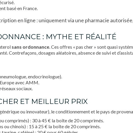
écurisé.
ient basé en France.
iption en ligne : uniquement via une pharmacie autorisée,
ONNANCE : MYTHE ET RÉALITÉ
uterol
sans ordonnance
. Ces offres « pas cher » sont quasi systé
anté. Contrefaçons, dosages aléatoires, absence de suivi et d’assis
(pneumologue, endocrinologue).
n Europe avec AMM.
 réseaux sociaux.
 CHER ET MEILLEUR PRIX
 (générique ou innovateur), le conditionnement et le pays de provenan
 ou comprimés) : 30 à 45 € la boîte de 20 comprimés.
s ou chinois) : 15 à 25 € la boîte de 20 comprimés.
taurine, caféine) : 20 € pour 60 gélules.