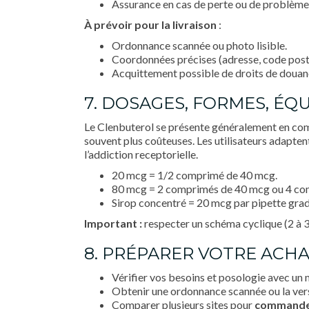
Assurance en cas de perte ou de problème
À prévoir pour la livraison
:
Ordonnance scannée ou photo lisible.
Coordonnées précises (adresse, code posta
Acquittement possible de droits de douane
7. DOSAGES, FORMES, ÉQ
Le Clenbuterol se présente généralement en com
souvent plus coûteuses. Les utilisateurs adapte
l’addiction receptorielle.
20 mcg = 1/2 comprimé de 40 mcg.
80 mcg = 2 comprimés de 40 mcg ou 4 co
Sirop concentré = 20 mcg par pipette gra
Important :
respecter un schéma cyclique (2 à 3
8. PRÉPARER VOTRE ACHA
Vérifier vos besoins et posologie avec un
Obtenir une ordonnance scannée ou la vers
Comparer plusieurs sites pour
command