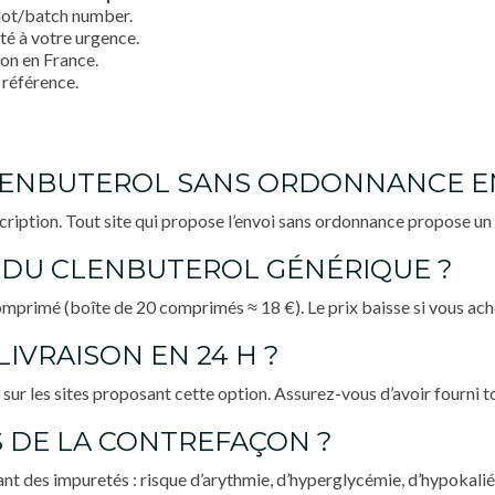
a lot/batch number.
é à votre urgence.
ion en France.
 référence.
LENBUTEROL SANS ORDONNANCE EN
cription. Tout site qui propose l’envoi sans ordonnance propose un 
N DU CLENBUTEROL GÉNÉRIQUE ?
omprimé (boîte de 20 comprimés ≈ 18 €). Le prix baisse si vous ach
IVRAISON EN 24 H ?
r les sites proposant cette option. Assurez-vous d’avoir fourni t
S DE LA CONTREFAÇON ?
ant des impuretés : risque d’arythmie, d’hyperglycémie, d’hypokalié