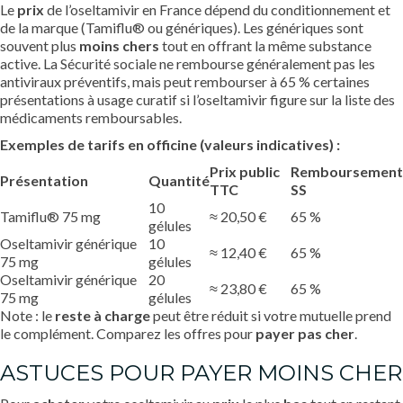
Le
prix
de l’oseltamivir en France dépend du conditionnement et
de la marque (Tamiflu® ou génériques). Les génériques sont
souvent plus
moins chers
tout en offrant la même substance
active. La Sécurité sociale ne rembourse généralement pas les
antiviraux préventifs, mais peut rembourser à 65 % certaines
présentations à usage curatif si l’oseltamivir figure sur la liste des
médicaments remboursables.
Exemples de tarifs en officine (valeurs indicatives) :
Prix public
Remboursement
Présentation
Quantité
TTC
SS
10
Tamiflu® 75 mg
≈ 20,50 €
65 %
gélules
Oseltamivir générique
10
≈ 12,40 €
65 %
75 mg
gélules
Oseltamivir générique
20
≈ 23,80 €
65 %
75 mg
gélules
Note : le
reste à charge
peut être réduit si votre mutuelle prend
le complément. Comparez les offres pour
payer pas cher
.
ASTUCES POUR PAYER MOINS CHER