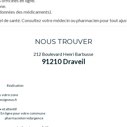
officines en ligne.
ne.
données des médicaments).
nel de santé. Consultez votre médecin ou pharmacien pour tout aju
NOUS TROUVER
212 Boulevard Henri Barbusse
91210 Draveil
Réalisation
s votre zone
evigneux.fr
 et attentif.
En ligne pour votre commune
pharmacieterredargence