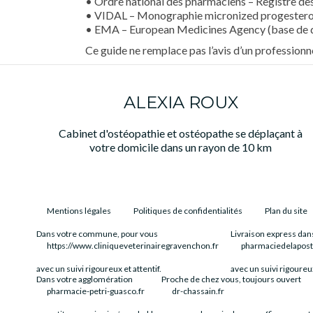
• Ordre national des pharmaciens – Registre des 
• VIDAL – Monographie micronized progestero
• EMA – European Medicines Agency (base de 
Ce guide ne remplace pas l’avis d’un profession
ALEXIA ROUX
Cabinet d'ostéopathie et ostéopathe se déplaçant à
votre domicile dans un rayon de 10 km
Mentions légales
Politiques de confidentialités
Plan du site
Dans votre commune, pour vous
Livraison express dan
https://www.cliniqueveterinairegravenchon.fr
pharmaciedelapost
avec un suivi rigoureux et attentif.
avec un suivi rigoureux
Dans votre agglomération
Proche de chez vous, toujours ouvert
pharmacie-petri-guasco.fr
dr-chassain.fr