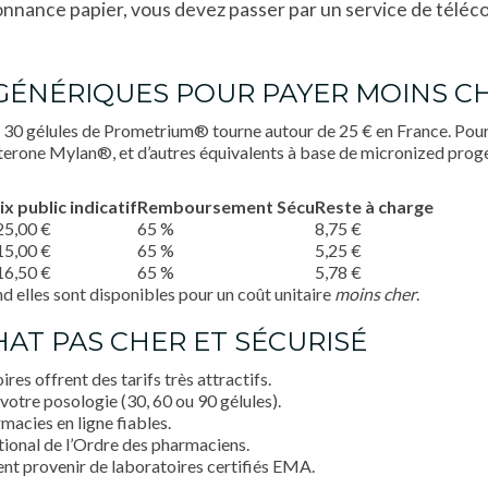
ance papier, vous devez passer par un service de télécon
S GÉNÉRIQUES POUR PAYER MOINS C
30 gélules de Prometrium® tourne autour de 25 € en France. Pour 
one Mylan®, et d’autres équivalents à base de micronized progest
ix public indicatif
Remboursement Sécu
Reste à charge
25,00 €
65 %
8,75 €
15,00 €
65 %
5,25 €
16,50 €
65 %
5,78 €
nd elles sont disponibles pour un coût unitaire
moins cher
.
HAT PAS CHER ET SÉCURISÉ
ires offrent des tarifs très attractifs.
 votre posologie (30, 60 ou 90 gélules).
macies en ligne fiables.
ational de l’Ordre des pharmaciens.
vent provenir de laboratoires certifiés EMA.