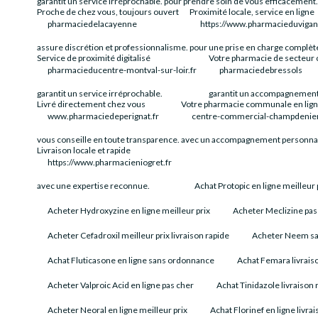
garantit un service irréprochable.
pour prendre soin de vous efficacement
Proche de chez vous, toujours ouvert
Proximité locale, service en ligne
pharmaciedelacayenne
https://www.pharmacieduvigan
assure discrétion et professionnalisme.
pour une prise en charge complèt
Service de proximité digitalisé
Votre pharmacie de secteur
pharmacieducentre-montval-sur-loir.fr
pharmaciedebressols
garantit un service irréprochable.
garantit un accompagnement 
Livré directement chez vous
Votre pharmacie communale en lig
www.pharmaciedeperignat.fr
centre-commercial-champdenie
vous conseille en toute transparence.
avec un accompagnement personnal
Livraison locale et rapide
https://www.pharmacieniogret.fr
avec une expertise reconnue.
Achat Protopic en ligne meilleur 
Acheter Hydroxyzine en ligne meilleur prix
Acheter Meclizine pa
Acheter Cefadroxil meilleur prix livraison rapide
Acheter Neem sa
Achat Fluticasone en ligne sans ordonnance
Achat Femara livrais
Acheter Valproic Acid en ligne pas cher
Achat Tinidazole livraison 
Acheter Neoral en ligne meilleur prix
Achat Florinef en ligne livra