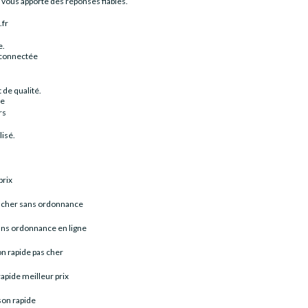
.
vous apporte des réponses fiables.
.fr
e.
 connectée
de qualité.
ne
rs
isé.
prix
s cher sans ordonnance
ns ordonnance en ligne
on rapide pas cher
rapide meilleur prix
ison rapide