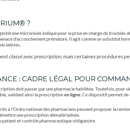
TRIUM® ?
térone micronisée indiqué pour la prise en charge de troubles d
menace d’accouchement prématuré. Il agit comme un substitut hormon
écialistes.
nt classé avec prescription
, mais certaines procédures p
FRANCE : CADRE LÉGAL POUR COM
ription doit passer par une pharmacie habilitée. Toutefois, pour si
le, validant ainsi la prescription
en ligne
. Ce dispositif permet de
crits à l’Ordre national des pharmaciens peuvent proposer la rem
 émettre une prescription dématérialisée.
du patient et contrôle pharmaceutique obligatoire.