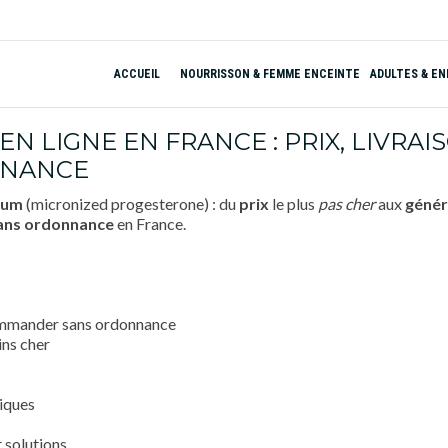
ACCUEIL
NOURRISSON & FEMME ENCEINTE
ADULTES & E
 LIGNE EN FRANCE : PRIX, LIVRAI
NNANCE
ium
(micronized progesterone) : du
prix
le plus
pas cher
aux
génér
ans ordonnance
en France.
 commander sans ordonnance
ins cher
riques
 solutions