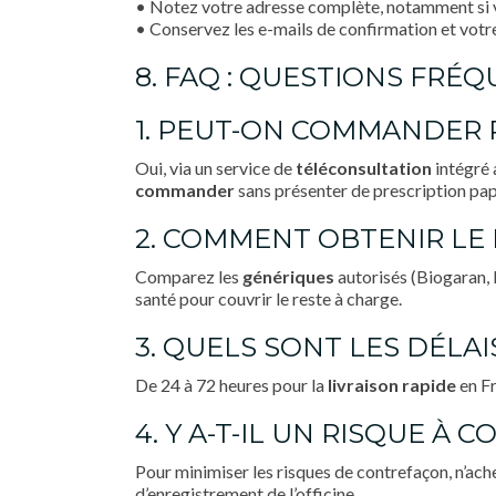
• Notez votre adresse complète, notamment si 
• Conservez les e-mails de confirmation et votr
8. FAQ : QUESTIONS FR
1. PEUT-ON COMMANDER
Oui, via un service de
téléconsultation
intégré 
commander
sans présenter de prescription pap
2. COMMENT OBTENIR LE P
Comparez les
génériques
autorisés (Biogaran, 
santé pour couvrir le reste à charge.
3. QUELS SONT LES DÉLAI
De 24 à 72 heures pour la
livraison rapide
en Fr
4. Y A-T-IL UN RISQUE À
Pour minimiser les risques de contrefaçon, n’ach
d’enregistrement de l’officine.