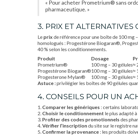
« Pour acheter Prometrium® sans ordonn
pharmaceutique. »
3. PRIX ET ALTERNATIVE
Le
prix
de référence pour une boîte de 100 mg – 
homologués : Progestérone Biogaran®, Progester
40 % selon les conditionnements.
Produit
Dosage
Pr
Prometrium®
100 mg – 30 gélules
≈ 
Progestérone Biogaran®
100 mg – 30 gélules
≈ 
Progesterone Mylan®
100 mg – 30 gélules
≈ 
Astuce :
privilégier les boîtes de 90 gélules qua
4. CONSEILS POUR UN AC
1.
Comparer les génériques
: certains laborato
2.
Choisir le conditionnement
le plus adapté à
3.
Profiter des codes promotionnels
des phar
4.
Vérifier l’inscription
du site sur le registre n
5.
Confirmer la provenance
: les produits doi