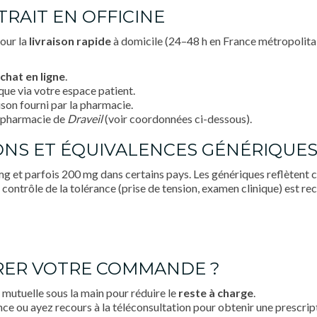
ETRAIT EN OFFICINE
our la
livraison rapide
à domicile (24–48 h en France métropolitai
chat en ligne
.
que via votre espace patient.
ison fourni par la pharmacie.
la pharmacie de
Draveil
(voir coordonnées ci-dessous).
IONS ET ÉQUIVALENCES GÉNÉRIQUE
 et parfois 200 mg dans certains pays. Les génériques reflètent 
n contrôle de la tolérance (prise de tension, examen clinique) est
ARER VOTRE COMMANDE ?
 mutuelle sous la main pour réduire le
reste à charge
.
ce ou ayez recours à la téléconsultation pour obtenir une prescrip