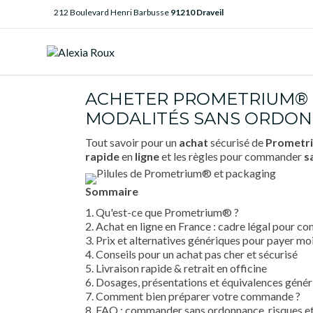
212 Boulevard Henri Barbusse
91210 Draveil
ACHETER PROMETRIUM® EN
MODALITÉS SANS ORDO
Tout savoir pour un
achat
sécurisé de
Prometr
rapide
en
ligne
et les règles pour commander
s
Sommaire
1. Qu'est-ce que Prometrium® ?
2. Achat en ligne en France : cadre légal pour
3. Prix et alternatives génériques pour payer mo
4. Conseils pour un achat pas cher et sécurisé
5. Livraison rapide & retrait en officine
6. Dosages, présentations et équivalences géné
7. Comment bien préparer votre commande ?
8. FAQ : commander sans ordonnance, risques et