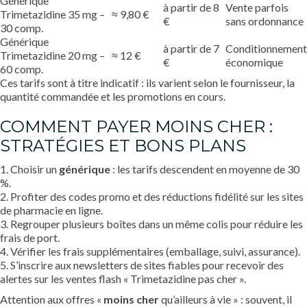
Générique
à partir de 8
Vente parfois
Trimetazidine 35 mg –
≈ 9,80 €
€
sans ordonnance
30 comp.
Générique
à partir de 7
Conditionnement
Trimetazidine 20 mg –
≈ 12 €
€
économique
60 comp.
Ces tarifs sont à titre indicatif : ils varient selon le fournisseur, la
quantité commandée et les promotions en cours.
COMMENT PAYER MOINS CHER :
STRATÉGIES ET BONS PLANS
1. Choisir un
générique
: les tarifs descendent en moyenne de 30
%.
2. Profiter des codes promo et des réductions fidélité sur les sites
de pharmacie en ligne.
3. Regrouper plusieurs boîtes dans un même colis pour réduire les
frais de port.
4. Vérifier les frais supplémentaires (emballage, suivi, assurance).
5. S’inscrire aux newsletters de sites fiables pour recevoir des
alertes sur les ventes flash « Trimetazidine pas cher ».
Attention aux offres «
moins cher
qu’ailleurs à vie » : souvent, il