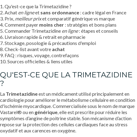
1. Qu'est-ce que la Trimetazidine ?
2. Achat
en ligne
et
sans ordonnance
: cadre légal en France
3. Prix,
meilleur prix
et comparatif générique vs marque
4. Comment payer
moins cher
: stratégies et bons plans
5. Commander Trimetazidine
en ligne
: étapes et conseils
6. Livraison rapide & retrait en pharmacie
7. Stockage, posologie & précautions d'emploi
8. Check-list avant votre
achat
9. FAQ : risques, voyage, contrefaçons
10. Sources officielles & liens utiles
QU'EST-CE QUE LA TRIMETAZIDINE
?
La
Trimetazidine
est un médicament utilisé principalement en
cardiologie pour améliorer le métabolisme cellulaire en condition
d'ischémie myocardique. Commercialisée sous le nom de marque
Vastarel® ou en
générique
, elle est prescrite pour réduire les
symptômes d’angine de poitrine stable. Son mécanisme d’action
repose sur la protection des cellules cardiaques face au stress
oxydatif et aux carences en oxygène.