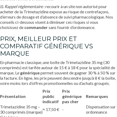
⚖️
Rappel réglementaire
: recourir à un site non autorisé pour
acheter de la Trimetazidine expose au risque de contrefaçons,
d’erreurs de dosage et d’absence de suivi pharmacologique. Nos
conseils ci-dessous visent à diminuer ces risques si vous
choisissez de
commander
sans fournir d’ordonnance.
PRIX, MEILLEUR PRIX ET
COMPARATIF GÉNÉRIQUE VS
MARQUE
En pharmacie classique, une boîte de Trimetazidine 35 mg (30
comprimés) est tarifée autour de 15 € à 18 € pour la spécialité de
marque. Le
générique
permet souvent de gagner 30 % à 50 % sur
la facture. En ligne, les prix peuvent descendre jusqu’à 8 € la boîte,
voire moins lors d’offres promotionnelles ou d’achats groupés.
Prix
Prix
Présentation
public
générique
Remarques
indicatif
pas cher
Trimetazidine 35 mg –
Dispensation sur
≈ 17,50 €
-
30 comprimés (marque)
ordonnance