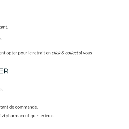
tant.
e
.
nt opter pour le retrait en
click & collect
si vous
ER
ls.
ontant de commande.
uivi pharmaceutique sérieux.