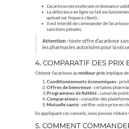
L’acarbose nécessite une ordonnance valide
La délivrance en ligne se fait exclusivemen
upload sur l’espace client) ;
Il est interdit de commander de l’acarbose
sanctions pénales.
Attention :
toute offre d’acarbose
san
les pharmacies autorisées pour la sécur
4. COMPARATIF DES PRIX
Obtenir l’acarbose au
meilleur prix
implique de 
Conditionnements économiques
: priv
Offres de bienvenue
: certaines pharma
Programmes de fidélité
: cumul de point
Comparateurs
: consulter des plateform
Mutuelle santé
: vérifier votre prise en 
En appliquant ces conseils, vous pouvez réduire
5. COMMENT COMMANDER 