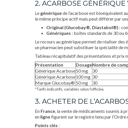
2. ACARBOSE GÉNÉRIQUE 
Le
générique
de l’acarbose est bioéquivalent 
le même principe actif mais peut différer par ses
Original (Glucobay®, Diastabol®)
: co
Génériques
: boîtes standards de 30 ou 
Le recours au générique permet de réaliser des é
un pharmacien peut substituer la spécialité de m
Tableau récapitulatif des présentations et prix 
Présentation
Dosage
Nombre de com
Générique Acarbose
50 mg
30
Générique Acarbose
100 mg
30
Marque Glucobay®
50 mg
30
*Tarifs indicatifs, variables selon l’officine.
3. ACHETER DE L’ACARBO
En
France
, la vente de médicaments soumis à pr
en
ligne
figurent sur le registre tenu par l’Ordre
Points clés
: