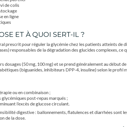
vi de colis
e stockage
e en ligne
tiques
OSE ET À QUOI SERT-IL ?
al prescrit pour réguler la glycémie chez les patients atteints de
ases) responsables de la dégradation des glucides complexes, ce qui
eurs dosages (50 mg, 100 mg) et se prend généralement au début de 
abétiques (biguanides, inhibiteurs DPP-4, insuline) selon le profil m
érapie ou en combinaison ;
cs glycémiques post-repas marqués ;
minuant l’excès de glucose circulant.
nsibilité digestive : ballonnements, flatulences et diarrhées sont le
on de la dose.