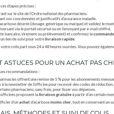
z ces étapes précises :
ant sur le site de l’Ordre national des pharmaciens.
nt vos coordonnées et justificatifs d’assurance maladie.
d’acarbose désirée (dosage, générique ou marque) et validez le mon
ersant via le portail sécurisé ou en l’envoyant par e-mail chiffré.
te bancaire, virement ou prélèvement) et confirmez la
command
un lien de suivi pour votre
livraison rapide
.
 votre colis part sous 24 à 48 heures ouvrées. Vous pouvez égaleme
ET ASTUCES POUR UN ACHAT PAS CH
lques recommandations :
pharmacies offrent une remise de 5 % pour les abonnements mensue
 à la newsletter de l’officine pour recevoir des codes de réduction.
rtains pharmaciens, sans frais, pour lisser vos dépenses.
s officines proposent la
livraison gratuite
à partir d’un certain m
éficier d’un
achat
d’acarbose
moins cher
, tout en conservant un s
LAIS, MÉTHODES ET SUIVI DE COLIS