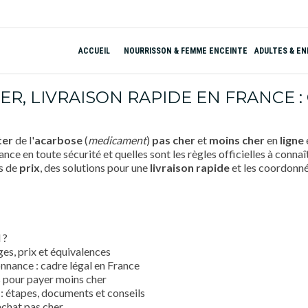
ACCUEIL
NOURRISSON & FEMME ENCEINTE
ADULTES & E
R, LIVRAISON RAPIDE EN FRANCE :
ter
de l'
acarbose
(
medicament
)
pas cher
et
moins cher
en
ligne
nce en toute sécurité et quelles sont les règles officielles à conn
s de
prix
, des solutions pour une
livraison rapide
et les coordonné
 ?
es, prix et équivalences
onnance : cadre légal en France
s pour payer moins cher
 étapes, documents et conseils
achat pas cher