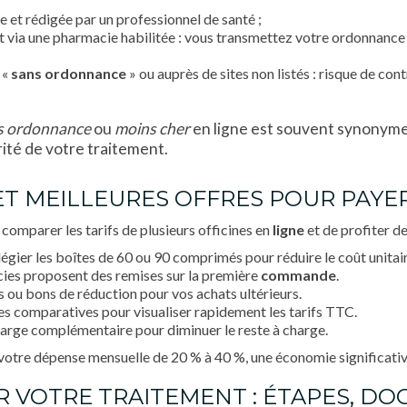
 et rédigée par un professionnel de santé ;
t via une pharmacie habilitée : vous transmettez votre ordonnance d
 «
sans ordonnance
» ou auprès de sites non listés : risque de con
s ordonnance
ou
moins cher
en ligne est souvent synonyme 
ité de votre traitement.
 ET MEILLEURES OFFRES POUR PAYE
comparer les tarifs de plusieurs officines en
ligne
et de profiter d
ilégier les boîtes de 60 ou 90 comprimés pour réduire le coût unitair
cies proposent des remises sur la première
commande
.
s ou bons de réduction pour vos achats ultérieurs.
es comparatives pour visualiser rapidement les tarifs TTC.
charge complémentaire pour diminuer le reste à charge.
 votre dépense mensuelle de 20 % à 40 %, une économie significati
VOTRE TRAITEMENT : ÉTAPES, DO