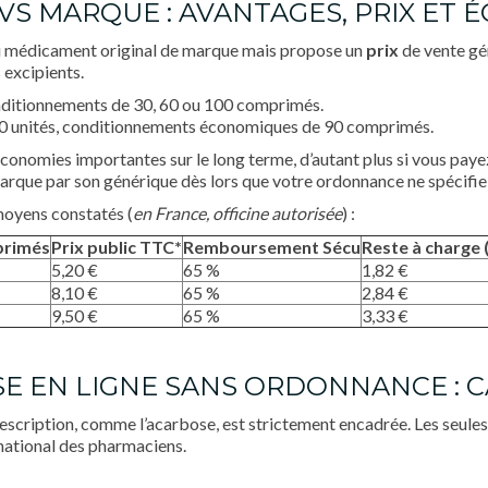
VS MARQUE : AVANTAGES, PRIX ET 
au médicament original de marque mais propose un
prix
de vente gén
 excipients.
nditionnements de 30, 60 ou 100 comprimés.
60 unités, conditionnements économiques de 90 comprimés.
conomies importantes sur le long terme, d’autant plus si vous paye
arque par son générique dès lors que votre ordonnance ne spécifie 
moyens constatés (
en France, officine autorisée
) :
primés
Prix public TTC*
Remboursement Sécu
Reste à charge 
5,20 €
65 %
1,82 €
8,10 €
65 %
2,84 €
9,50 €
65 %
3,33 €
SE EN LIGNE SANS ORDONNANCE : 
escription, comme l’acarbose, est strictement encadrée. Les seule
 national des pharmaciens.