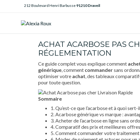
212 Boulevard Henri Barbusse
91210 Draveil
ACHAT ACARBOSE PAS CHE
RÉGLEMENTATION
Ce guide complet vous explique comment
ache
générique
, comment
commander
sans ordonna
optimiser votre
achat
, des tableaux comparatif
pour toute question.
Sommaire
1. Qu’est-ce que l’acarbose et à quoi sert-il
2. Acarbose générique vs marque : avantag
3. Acheter de l’acarbose en ligne sans ord
4. Comparatif des prix et meilleures offre
5. Comment commander votre traitement :
6. Modes de paiement et astuces pour un 