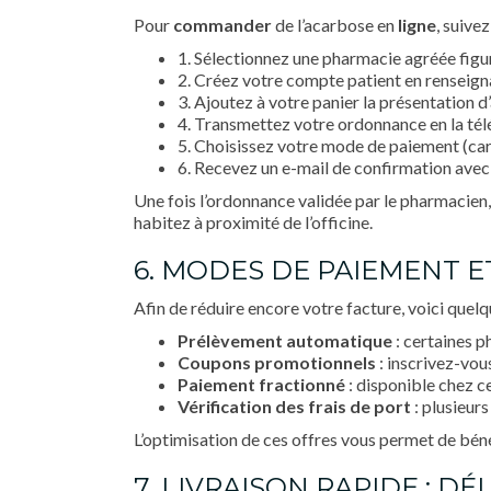
Pour
commander
de l’acarbose en
ligne
, suive
1. Sélectionnez une pharmacie agréée figur
2. Créez votre compte patient en renseigna
3. Ajoutez à votre panier la présentation 
4. Transmettez votre ordonnance en la télév
5. Choisissez votre mode de paiement (car
6. Recevez un e-mail de confirmation avec 
Une fois l’ordonnance validée par le pharmacien,
habitez à proximité de l’officine.
6. MODES DE PAIEMENT 
Afin de réduire encore votre facture, voici que
Prélèvement automatique
: certaines 
Coupons promotionnels
: inscrivez-vous
Paiement fractionné
: disponible chez ce
Vérification des frais de port
: plusieur
L’optimisation de ces offres vous permet de bén
7. LIVRAISON RAPIDE : DÉ