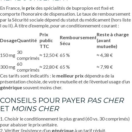
En France, le
prix
des spécialités de bupropion est fixé et
comporte l’honoraire de dispensation. Le taux de remboursement
par la Sécurité sociale dépend du statut du médicament (hors liste
I ou II). À titre d’exemple, pour un conditionnement courant :
Prix
Reste à charge
Remboursement
Dosage
Quantité
public
(avant
Sécu
TTC
mutuelle)
30
150 mg
≈ 12,50 €
65 %
≈ 4,38 €
comprimés
60
300 mg
≈ 22,80 €
65 %
≈ 7,98 €
comprimés
Ces tarifs sont indicatifs : le
meilleur prix
dépendra de la
présentation choisie, de votre mutuelle et de l’éventuel usage d’un
générique
souvent moins cher.
CONSEILS POUR PAYER
PAS CHER
ET
MOINS CHER
1. Choisir le conditionnement le plus grand (60 vs. 30 comprimés)
pour abaisser le prix unitaire.
2. Vérifier l’existence d’un
générique
à un tarif réduit.