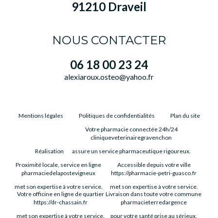
91210 Draveil
NOUS CONTACTER
06 18 00 23 24
alexiaroux.osteo@yahoo.fr
Mentions légales
Politiques de confidentialités
Plan du site
Votre pharmacie connectée 24h/24
cliniqueveterinairegravenchon
Réalisation
assure un service pharmaceutique rigoureux.
Proximité locale, service en ligne
Accessible depuis votre ville
pharmaciedelapostevigneux
https://pharmacie-petri-guasco.fr
met son expertise à votre service.
met son expertise à votre service.
Votre officine en ligne de quartier
Livraison dans toute votre commune
https://dr-chassain.fr
pharmacieterredargence
met son expertise à votre service.
pour votre santé prise au sérieux.