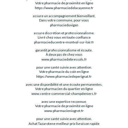
Votre pharmacie de proximité en ligne
https://www.pharmaciedelacayenne.fr
assure un accompagnement bienveillant.
Dans votre commune, pour vous
pharmacieduvigan
assure discrétion et professionnalisme.
Livré chez vous en toute confiance
pharmacieducentre-montval-sur-loir.fr
garantit professionnalisme et écoute.
À deux pas de chez vous
www.pharmaciedebressols.fr
pour une santé suivie avec attention.
Votre pharmacie du coin en ligne
https://www.pharmaciedeperignat.fr
avec une disponibilité et une écoute permanentes.
Votre pharmacien du quartier en ligne
www.centre-commercial-champdeniers.fr
avec une expertise reconnue.
Votre pharmacie de proximité en ligne
www.pharmacieniogret.fr
pour une santé suivie avec attention.
Achat Tazarotene meilleur prix livraison rapide