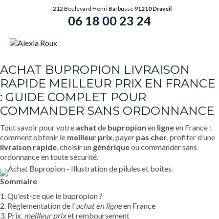
212 Boulevard Henri Barbusse
91210 Draveil
06 18 00 23 24
ME
ACHAT BUPROPION LIVRAISON
RAPIDE MEILLEUR PRIX EN FRANCE
: GUIDE COMPLET POUR
COMMANDER SANS ORDONNANCE
Tout savoir pour votre
achat
de
bupropion
en
ligne
en France :
comment obtenir le
meilleur prix
, payer
pas cher
, profiter d’une
livraison rapide
, choisir un
générique
ou commander sans
ordonnance en toute sécurité.
Sommaire
1. Qu'est-ce que le bupropion ?
2. Réglementation de l'
achat en ligne
en France
3. Prix,
meilleur prix
et remboursement