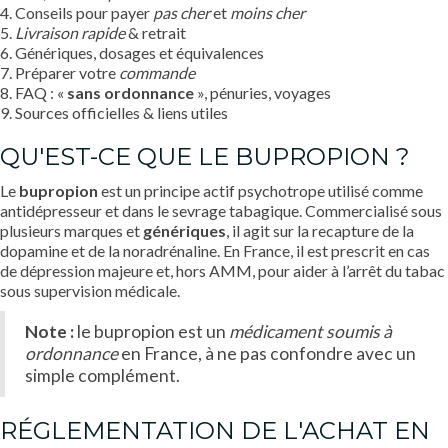
4. Conseils pour payer
pas cher
et
moins cher
5.
Livraison rapide
& retrait
6. Génériques, dosages et équivalences
7. Préparer votre
commande
8. FAQ : «
sans ordonnance
», pénuries, voyages
9. Sources officielles & liens utiles
QU'EST-CE QUE LE BUPROPION ?
Le
bupropion
est un principe actif psychotrope utilisé comme
antidépresseur et dans le sevrage tabagique. Commercialisé sous
plusieurs marques et
génériques
, il agit sur la recapture de la
dopamine et de la noradrénaline. En France, il est prescrit en cas
de dépression majeure et, hors AMM, pour aider à l’arrêt du tabac
sous supervision médicale.
Note :
le bupropion est un
médicament soumis à
ordonnance
en France, à ne pas confondre avec un
simple complément.
RÉGLEMENTATION DE L'ACHAT EN