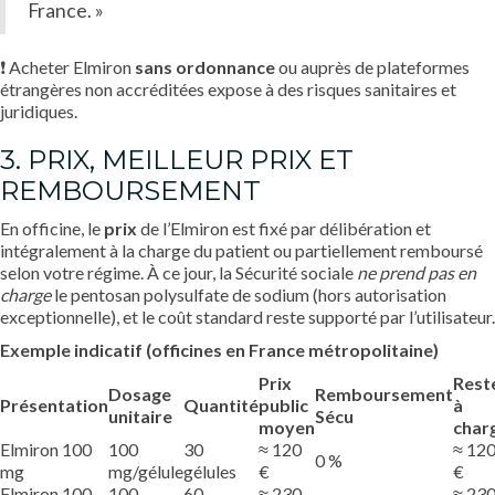
France. »
❗ Acheter Elmiron
sans ordonnance
ou auprès de plateformes
étrangères non accréditées expose à des risques sanitaires et
juridiques.
3. PRIX, MEILLEUR PRIX ET
REMBOURSEMENT
En officine, le
prix
de l’Elmiron est fixé par délibération et
intégralement à la charge du patient ou partiellement remboursé
selon votre régime. À ce jour, la Sécurité sociale
ne prend pas en
charge
le pentosan polysulfate de sodium (hors autorisation
exceptionnelle), et le coût standard reste supporté par l’utilisateur.
Exemple indicatif (officines en France métropolitaine)
Prix
Rest
Dosage
Remboursement
Présentation
Quantité
public
à
unitaire
Sécu
moyen
char
Elmiron 100
100
30
≈ 120
≈ 12
0 %
mg
mg/gélule
gélules
€
€
Elmiron 100
100
60
≈ 230
≈ 23