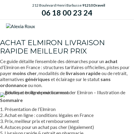
212 Boulevard Henri Barbusse
91210 Draveil
06 18 00 23 24
ME
ACHAT ELMIRON LIVRAISON
RAPIDE MEILLEUR PRIX
Ce guide détaille l’ensemble des démarches pour un
achat
d’Elmiron en France : structures tarifaires officielles, pistes pour
payer
moins cher
, modalités de
livraison rapide
ou de retrait,
alternatives
génériques
et éclairage sur le statut
sans
ordonnance
ou non.
Sommaire
1. Présentation de l’Elmiron
2. Achat en ligne : conditions légales en France
3. Prix, meilleur prix et remboursement
4. Astuces pour un achat pas cher (légalement)
5. Livraison rapide & retrait en pharmacie