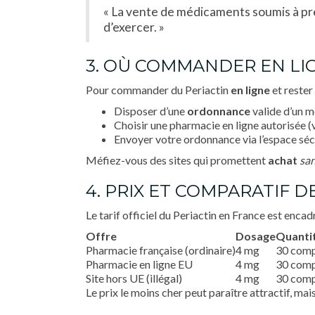
« La vente de médicaments soumis à pr
d’exercer. »
3. OÙ COMMANDER EN LIG
Pour commander du Periactin
en ligne
et rester 
Disposer d’une
ordonnance
valide d’un m
Choisir une pharmacie en ligne autorisée (vé
Envoyer votre ordonnance via l’espace sécur
Méfiez-vous des sites qui promettent
achat
sa
4. PRIX ET COMPARATIF D
Le tarif officiel du Periactin en France est enc
Offre
Dosage
Quanti
Pharmacie française (ordinaire)
4 mg
30 com
Pharmacie en ligne EU
4 mg
30 com
Site hors UE (illégal)
4 mg
30 com
Le prix le moins cher peut paraître attractif, mais