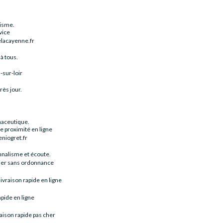
lisme.
vice
lacayenne.fr
à tous.
sur-loir
rès jour.
maceutique.
e proximité en ligne
niogret.fr
nnalisme et écoute.
cher sans ordonnance
ivraison rapide en ligne
apide en ligne
raison rapide pas cher