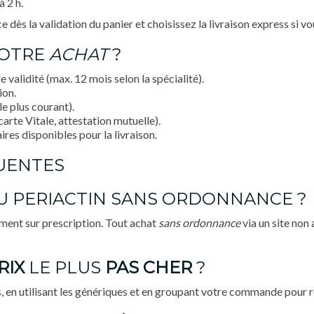
à 2 h.
ès la validation du panier et choisissez la livraison express si vo
VOTRE
ACHAT
?
 validité (max. 12 mois selon la spécialité).
ion.
e plus courant).
te Vitale, attestation mutuelle).
es disponibles pour la livraison.
QUENTES
 PERIACTIN SANS ORDONNANCE ?
ment sur prescription. Tout achat
sans ordonnance
via un site non 
RIX
LE PLUS
PAS CHER
?
 en utilisant les génériques et en groupant votre commande pour ré