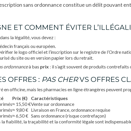
escription sans ordonnance constitue un délit pouvant ent
NE ET COMMENT ÉVITER L’ILLÉGALI
dans la légalité, vous devez :
édecin français ou européen.
rifier le logo officiel et l’inscription sur le registre de l’Ordre na
isé du site ou en version papier lors du retrait.
ns ordonnance
à bas
prix
: il s’agit souvent de produits contrefai
ES OFFRES :
PAS CHER
VS OFFRES C
adré en officine, mais les pharmacies en ligne étrangères peuvent pr
té
Prix (€)
Caractéristiques
primés
≈ 15,50 €
Vente sur ordonnance
primés
≈ 9,80 €
Livraison en France, ordonnance requise
primés
≈ 6,50 €
Sans ordonnance (risque contrefaçon)
 la fiabilité, la traçabilité et la conformité légale sont indispensab