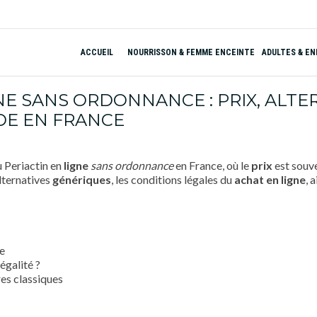
ACCUEIL
NOURRISSON & FEMME ENCEINTE
ADULTES & E
NE SANS ORDONNANCE : PRIX, ALTE
E EN FRANCE
 Periactin en
ligne
sans ordonnance
en France, où le
prix
est souve
 alternatives
génériques
, les conditions légales du
achat
en ligne
, 
e
égalité ?
res classiques