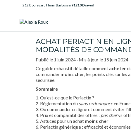
212 Boulevard Henri Barbusse
91210 Draveil
ACHAT PERIACTIN EN LIG
MODALITÉS DE COMMAND
Publié le
1 juin 2024
· Mis à jour le
15 juin 2024
Ce guide exhaustif détaille comment
acheter
du
commander
moins cher
, les points clés sur les
sécurisée.
Sommaire
1. Qu'est-ce que le Periactin ?
2. Réglementation du
sans ordonnance
en Franc
3. Où commander en ligne et comment éviter l’ill
4. Prix et comparatif des offres :
pas cher
vs off
5. Astuces pour un achat
moins cher
6. Periactin
générique
: efficacité et économies