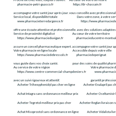
pharmacie-petri-guasco.fr
https://dr-chassain.fr
accompagne votre santé jour après jour.
vous conseille avec professionna
Service local, disponibilité totale
Dans votre zone, à votre ser
www.pharmacieterredargence.fr
https://www.pharmaciede
offre une écoute attentive et professionnelle.
avec des solutions adaptées 
Service de proximité digitalisé
Au cœur de votre territoire
https://www.pharmacieduvigan.fr
pharmacieducentre-montval-
assure un conseil pharmaceutique expert.
accompagne votre santé jour ap
Votre pharmacie en ligne locale
Accessible depuis votre ville
https://www.pharmaciedebressols.fr
pharmaciedeperignat
vous guide dans vos choix santé.
pour des soins de qualité phar
Au service de votre région
Votre pharmacie d
https://www.centre-commercial-champdeniers.fr
www.pharmacie
avec un suivi rigoureux et attentif.
garantit professio
Acheter Trihexyphenidyl pas cher en ligne
Acheter Enalapril pas 
Achat Intagra sans ordonnance meilleur prix
Acheter Oseltamivir l
Acheter Tegretol meilleur prix pas cher
Acheter Reglan livraison r
Achat Misoprostol sans ordonnance en ligne
Acheter Vidalista liv