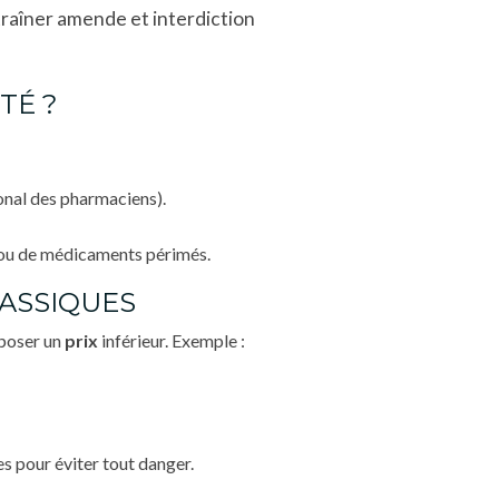
raîner amende et interdiction
TÉ ?
tional des pharmaciens).
ts ou de médicaments périmés.
LASSIQUES
oposer un
prix
inférieur. Exemple :
les pour éviter tout danger.