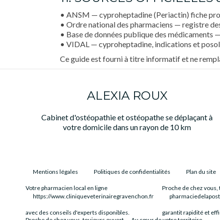
• ANSM — cyproheptadine (Periactin) fiche pro
• Ordre national des pharmaciens — registre de
• Base de données publique des médicaments 
• VIDAL — cyproheptadine, indications et poso
Ce guide est fourni à titre informatif et ne remp
ALEXIA ROUX
Cabinet d'ostéopathie et ostéopathe se déplaçant à
votre domicile dans un rayon de 10 km
Mentions légales
Politiques de confidentialités
Plan du site
Votre pharmacien local en ligne
Proche de chez vous, 
https://www.cliniqueveterinairegravenchon.fr
pharmaciedelapos
avec des conseils d'experts disponibles.
garantit rapidité et eff
Proche de chez vous, toujours ouvert
Au cœur de votre territoire