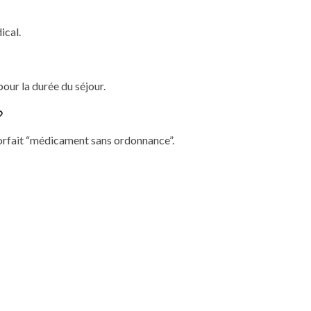
ical.
our la durée du séjour.
?
forfait “médicament sans ordonnance”.