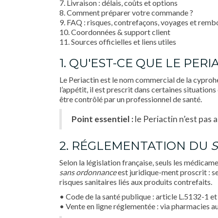
7. Livraison : délais, coûts et options
8. Comment préparer votre commande ?
9. FAQ : risques, contrefaçons, voyages et rem
10. Coordonnées & support client
11. Sources officielles et liens utiles
1. QU'EST-CE QUE LE PERI
Le Periactin est le nom commercial de la cyprohe
l’appétit, il est prescrit dans certaines situatio
être contrôlé par un professionnel de santé.
Point essentiel :
le Periactin n’est pas 
2. RÉGLEMENTATION DU
Selon la législation française, seuls les médica
sans ordonnance
est juridique­-ment proscrit : 
risques sanitaires liés aux produits contrefaits.
• Code de la santé publique : article L.5132-1 et
• Vente en ligne réglementée : via pharmacies au