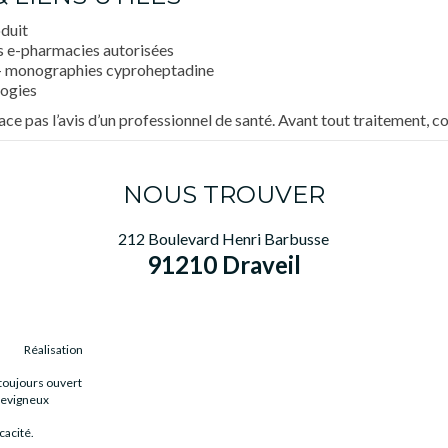
duit
s e-pharmacies autorisées
— monographies cyproheptadine
logies
lace pas l’avis d’un professionnel de santé. Avant tout traitement, 
NOUS TROUVER
212 Boulevard Henri Barbusse
91210 Draveil
Réalisation
toujours ouvert
tevigneux
icacité.