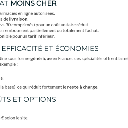
HAT
MOINS CHER
macies en ligne autorisées.
is de
livraison
.
 vs 30 comprimés) pour un coût unitaire réduit.
ts remboursent partiellement ou totalement l’achat.
nible pour un tarif inférieur.
: EFFICACITÉ ET ÉCONOMIES
dine sous forme
générique
en France : ces spécialités offrent la 
 exemple :
 €
 base), ce qui réduit fortement le
reste à charge
.
OÛTS ET OPTIONS
€ selon le site.