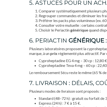
5. ASTUCES POUR UN AC
Comparer systématiquement plusieurs phar
Regrouper commandes et diminuer les fra
Préférer les packs plus volumineux (ex. 60
Consulter votre mutuelle : certains contra
Choisir le Periactin
générique
quand dispo
6. PERIACTIN
GÉNÉRIQUE
Plusieurs laboratoires proposent la cyprohepta
marque, à un
prix
réglementé plus attractif. Par
Cyproheptadine EG 4 mg – 30 cp : 12,80 €
Cyproheptadine Teva 4 mg – 60 cp : 22,40
Le remboursement Sécu reste le même (65 % de la
7. LIVRAISON : DÉLAIS, C
Plusieurs modes de livraison sont proposés :
Standard (48–72 h) : gratuit ou forfait de 3 
Express (24 h) : 7 € à 15 €.