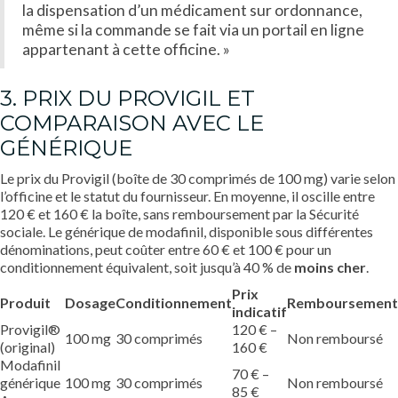
la dispensation d’un médicament sur ordonnance,
même si la commande se fait via un portail en ligne
appartenant à cette officine. »
3. PRIX DU PROVIGIL ET
COMPARAISON AVEC LE
GÉNÉRIQUE
Le prix du Provigil (boîte de 30 comprimés de 100 mg) varie selon
l’officine et le statut du fournisseur. En moyenne, il oscille entre
120 € et 160 € la boîte, sans remboursement par la Sécurité
sociale. Le générique de modafinil, disponible sous différentes
dénominations, peut coûter entre 60 € et 100 € pour un
conditionnement équivalent, soit jusqu’à 40 % de
moins cher
.
Prix
Produit
Dosage
Conditionnement
Remboursement
indicatif
Provigil®
120 € –
100 mg
30 comprimés
Non remboursé
(original)
160 €
Modafinil
70 € –
générique
100 mg
30 comprimés
Non remboursé
85 €