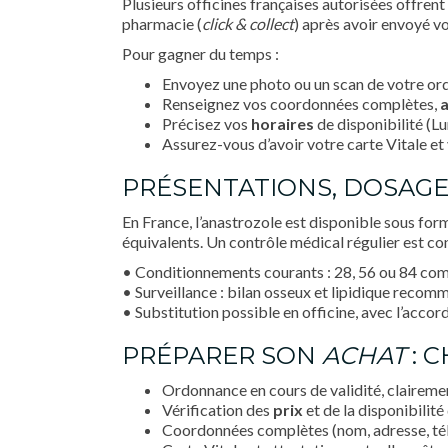
Plusieurs officines françaises autorisées offrent
pharmacie (
click & collect
) après avoir envoyé v
Pour gagner du temps :
Envoyez une photo ou un scan de votre ordo
Renseignez vos coordonnées complètes,
Précisez vos
horaires
de disponibilité (Lu
Assurez-vous d’avoir votre carte Vitale et 
PRÉSENTATIONS, DOSAGE
En France, l’anastrozole est disponible sous fo
équivalents. Un contrôle médical régulier est con
• Conditionnements courants : 28, 56 ou 84 co
• Surveillance : bilan osseux et lipidique recom
• Substitution possible en officine, avec l’accor
PRÉPARER SON
ACHAT
: 
Ordonnance en cours de validité, clairement
Vérification des
prix
et de la disponibilité
Coordonnées complètes (nom, adresse, té