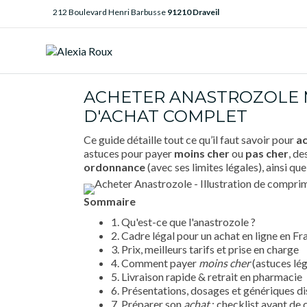
212 Boulevard Henri Barbusse
91210 Draveil
ACHETER ANASTROZOLE ME
D'ACHAT COMPLET
Ce guide détaille tout ce qu’il faut savoir pour
a
astuces pour payer
moins cher
ou
pas cher
, de
ordonnance
(avec ses limites légales), ainsi q
Sommaire
1. Qu'est-ce que l'anastrozole ?
2. Cadre légal pour un achat en ligne en Fr
3. Prix, meilleurs tarifs et prise en charge
4. Comment payer
moins cher
(astuces lég
5. Livraison rapide & retrait en pharmacie
6. Présentations, dosages et génériques d
7. Préparer son
achat
: checklist avant d