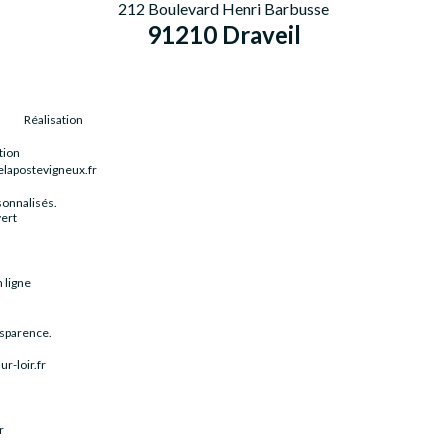
212 Boulevard Henri Barbusse
91210 Draveil
Réalisation
tion
elapostevigneux.fr
sonnalisés.
vert
 ligne
nsparence.
r-loir.fr
r