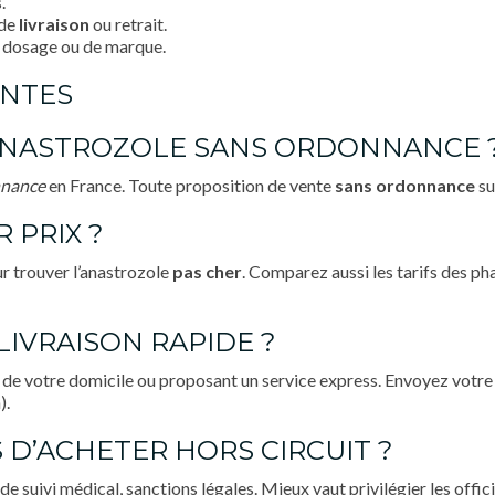
.
 de
livraison
ou retrait.
e dosage ou de marque.
ENTES
’ANASTROZOLE SANS ORDONNANCE 
nnance
en France. Toute proposition de vente
sans ordonnance
su
 PRIX ?
ur trouver l’anastrozole
pas cher
. Comparez aussi les tarifs des ph
IVRAISON RAPIDE ?
 de votre domicile ou proposant un service express. Envoyez votre 
).
 D’ACHETER HORS CIRCUIT ?
e suivi médical, sanctions légales. Mieux vaut privilégier les offic