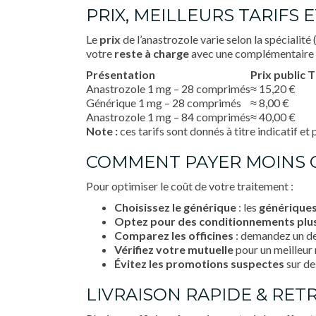
PRIX, MEILLEURS TARIFS 
Le
prix
de l’anastrozole varie selon la spécialit
votre
reste à charge
avec une complémentaire 
Présentation
Prix public 
Anastrozole 1 mg – 28 comprimés
≈ 15,20 €
Générique 1 mg – 28 comprimés
≈ 8,00 €
Anastrozole 1 mg – 84 comprimés
≈ 40,00 €
Note :
ces tarifs sont donnés à titre indicatif et
COMMENT PAYER MOINS C
Pour optimiser le coût de votre traitement :
Choisissez le générique
: les
générique
Optez pour des conditionnements plu
Comparez les officines
: demandez un dev
Vérifiez votre mutuelle
pour un meilleur
Évitez les promotions suspectes
sur de
LIVRAISON RAPIDE & RET