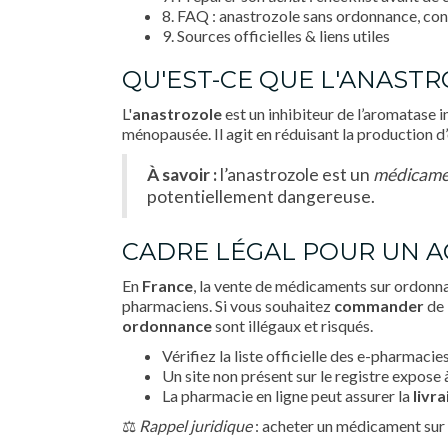
8. FAQ : anastrozole sans ordonnance, co
9. Sources officielles & liens utiles
QU'EST-CE QUE L'ANASTR
L'
anastrozole
est un inhibiteur de l’aromatase
ménopausée. Il agit en réduisant la production d
À savoir :
l’anastrozole est un
médicamen
potentiellement dangereuse.
CADRE LÉGAL POUR UN A
En
France
, la vente de médicaments sur ordonna
pharmaciens. Si vous souhaitez
commander
de 
ordonnance
sont illégaux et risqués.
Vérifiez la liste officielle des e-pharmacie
Un site non présent sur le registre expose à
La pharmacie en ligne peut assurer la
livr
⚖️
Rappel juridique
: acheter un médicament su