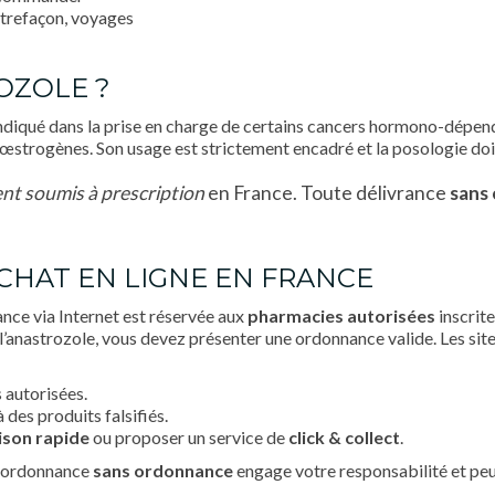
ntrefaçon, voyages
OZOLE ?
 indiqué dans la prise en charge de certains cancers hormono-dépe
’œstrogènes. Son usage est strictement encadré et la posologie doi
t soumis à prescription
en France. Toute délivrance
sans
CHAT EN LIGNE EN FRANCE
nce via Internet est réservée aux
pharmacies autorisées
inscrite
l’anastrozole, vous devez présenter une ordonnance valide. Les sit
s autorisées.
 des produits falsifiés.
aison rapide
ou proposer un service de
click & collect
.
r ordonnance
sans ordonnance
engage votre responsabilité et peu