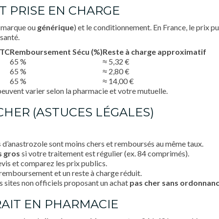
ET PRISE EN CHARGE
é (marque ou
générique
) et le conditionnement. En France, le prix 
santé.
TTC
Remboursement Sécu (%)
Reste à charge approximatif
65 %
≈ 5,32 €
65 %
≈ 2,80 €
65 %
≈ 14,00 €
 peuvent varier selon la pharmacie et votre mutuelle.
HER (ASTUCES LÉGALES)
s
d’anastrozole sont moins chers et remboursés au même taux.
s gros
si votre traitement est régulier (ex. 84 comprimés).
is et comparez les prix publics.
 remboursement et un reste à charge réduit.
s sites non officiels proposant un achat
pas cher
sans ordonnan
RAIT EN PHARMACIE