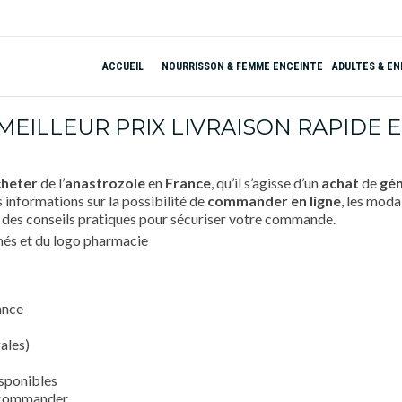
ACCUEIL
NOURRISSON & FEMME ENCEINTE
ADULTES & E
ILLEUR PRIX LIVRAISON RAPIDE E
cheter
de l’
anastrozole
en
France
, qu’il s’agisse d’un
achat
de
gén
s informations sur la possibilité de
commander en ligne
, les moda
ue des conseils pratiques pour sécuriser votre commande.
ance
ales)
isponibles
e commander