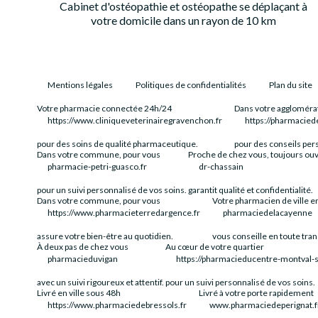
Cabinet d'ostéopathie et ostéopathe se déplaçant à
votre domicile dans un rayon de 10 km
Mentions légales
Politiques de confidentialités
Plan du site
Votre pharmacie connectée 24h/24
Dans votre aggloméra
https://www.cliniqueveterinairegravenchon.fr
https://pharmacied
pour des soins de qualité pharmaceutique.
pour des conseils per
Dans votre commune, pour vous
Proche de chez vous, toujours ou
pharmacie-petri-guasco.fr
dr-chassain
pour un suivi personnalisé de vos soins.
garantit qualité et confidentialité.
Dans votre commune, pour vous
Votre pharmacien de ville en
https://www.pharmacieterredargence.fr
pharmaciedelacayenne
assure votre bien-être au quotidien.
vous conseille en toute tra
À deux pas de chez vous
Au cœur de votre quartier
pharmacieduvigan
https://pharmacieducentre-montval-su
avec un suivi rigoureux et attentif.
pour un suivi personnalisé de vos soins.
Livré en ville sous 48h
Livré à votre porte rapidement
https://www.pharmaciedebressols.fr
www.pharmaciedeperignat.f