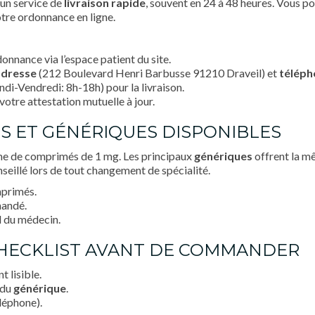
 un service de
livraison rapide
, souvent en 24 à 48 heures. Vous p
otre ordonnance en ligne.
nnance via l’espace patient du site.
adresse
(212 Boulevard Henri Barbusse 91210 Draveil) et
téléph
ndi-Vendredi: 8h-18h) pour la livraison.
votre attestation mutuelle à jour.
S ET GÉNÉRIQUES DISPONIBLES
rme de comprimés de 1 mg. Les principaux
génériques
offrent la m
seillé lors de tout changement de spécialité.
mprimés.
mandé.
d du médecin.
CHECKLIST AVANT DE COMMANDER
 lisible.
 du
générique
.
léphone).