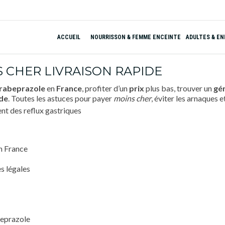
ACCUEIL
NOURRISSON & FEMME ENCEINTE
ADULTES & E
 CHER LIVRAISON RAPIDE
rabeprazole
en
France
, profiter d’un
prix
plus bas, trouver un
gé
ide
. Toutes les astuces pour payer
moins cher
, éviter les arnaques 
en France
s légales
beprazole