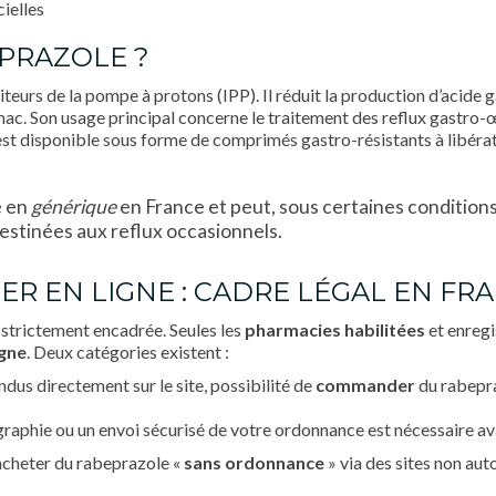
cielles
EPRAZOLE ?
biteurs de la pompe à protons (IPP). Il réduit la production d’acid
ac. Son usage principal concerne le traitement des reflux gastro-
st disponible sous forme de comprimés gastro-résistants à libéra
e en
générique
en France et peut, sous certaines conditions
destinées aux reflux occasionnels.
R EN LIGNE : CADRE LÉGAL EN FR
 strictement encadrée. Seules les
pharmacies habilitées
et enregi
igne
. Deux catégories existent :
s directement sur le site, possibilité de
commander
du rabepra
phie ou un envoi sécurisé de votre ordonnance est nécessaire ava
acheter du rabeprazole «
sans ordonnance
» via des sites non aut