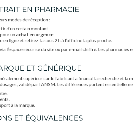
ETRAIT EN PHARMACIE
eurs modes de réception :
tir d’un certain montant.
 pour un
achat en urgence
.
 ligne et retirez-la sous 2 h à l’officine la plus proche.
ia l’espace sécurisé du site ou par e-mail chiffré. Les pharmacies 
MARQUE ET GÉNÉRIQUE
ralement supérieur car le fabricant a financé la recherche et la mis
dosages, validé par l’ANSM. Les différences portent essentiellemen
tie.
ients.
port à la marque.
ONS ET ÉQUIVALENCES