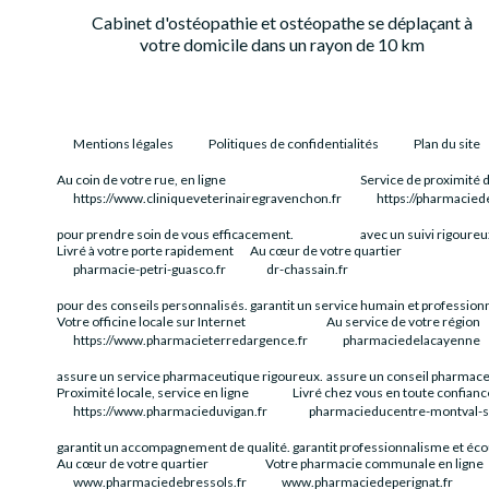
Cabinet d'ostéopathie et ostéopathe se déplaçant à
votre domicile dans un rayon de 10 km
Mentions légales
Politiques de confidentialités
Plan du site
Au coin de votre rue, en ligne
Service de proximité d
https://www.cliniqueveterinairegravenchon.fr
https://pharmacied
pour prendre soin de vous efficacement.
avec un suivi rigoureux
Livré à votre porte rapidement
Au cœur de votre quartier
pharmacie-petri-guasco.fr
dr-chassain.fr
pour des conseils personnalisés.
garantit un service humain et profession
Votre officine locale sur Internet
Au service de votre région
https://www.pharmacieterredargence.fr
pharmaciedelacayenne
assure un service pharmaceutique rigoureux.
assure un conseil pharmace
Proximité locale, service en ligne
Livré chez vous en toute confianc
https://www.pharmacieduvigan.fr
pharmacieducentre-montval-su
garantit un accompagnement de qualité.
garantit professionnalisme et éco
Au cœur de votre quartier
Votre pharmacie communale en ligne
www.pharmaciedebressols.fr
www.pharmaciedeperignat.fr