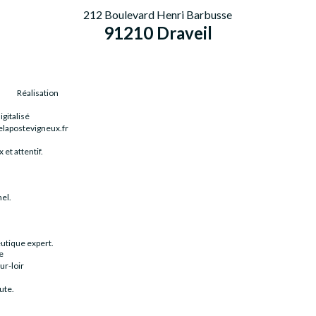
212 Boulevard Henri Barbusse
91210 Draveil
Réalisation
igitalisé
elapostevigneux.fr
 et attentif.
nel.
utique expert.
e
r-loir
ute.