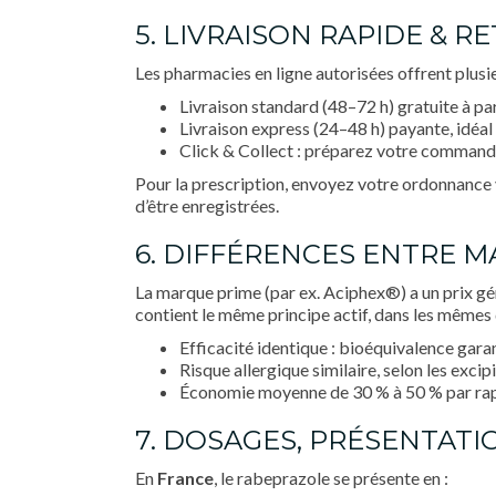
5. LIVRAISON RAPIDE & R
Les pharmacies en ligne autorisées offrent plusi
Livraison standard (48–72 h) gratuite à par
Livraison express (24–48 h) payante, idéal
Click & Collect : préparez votre commande en
Pour la prescription, envoyez votre ordonnance v
d’être enregistrées.
6. DIFFÉRENCES ENTRE 
La marque prime (par ex. Aciphex®) a un prix géné
contient le même principe actif, dans les mêmes 
Efficacité identique : bioéquivalence garan
Risque allergique similaire, selon les excip
Économie moyenne de 30 % à 50 % par rap
7. DOSAGES, PRÉSENTATI
En
France
, le rabeprazole se présente en :