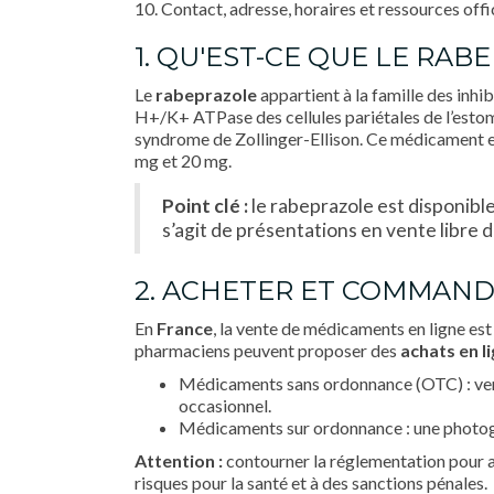
10. Contact, adresse, horaires et ressources offi
1. QU'EST-CE QUE LE RAB
Le
rabeprazole
appartient à la famille des inhi
H+/K+ ATPase des cellules pariétales de l’estom
syndrome de Zollinger-Ellison. Ce médicament e
mg et 20 mg.
Point clé :
le rabeprazole est disponibl
s’agit de présentations en vente libre 
2. ACHETER ET COMMANDE
En
France
, la vente de médicaments en ligne est
pharmaciens peuvent proposer des
achats en l
Médicaments sans ordonnance (OTC) : vendu
occasionnel.
Médicaments sur ordonnance : une photogra
Attention :
contourner la réglementation pour 
risques pour la santé et à des sanctions pénales.