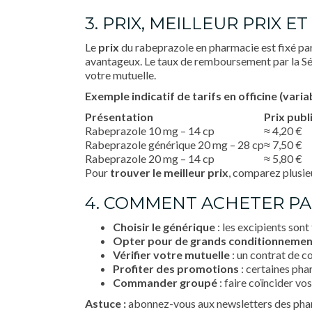
3. PRIX, MEILLEUR PRIX
Le
prix
du rabeprazole en pharmacie est fixé par 
avantageux. Le taux de remboursement par la Sé
votre mutuelle.
Exemple indicatif de tarifs en officine (var
Présentation
Prix publ
Rabeprazole 10 mg – 14 cp
≈ 4,20 €
Rabeprazole générique 20 mg – 28 cp
≈ 7,50 €
Rabeprazole 20 mg – 14 cp
≈ 5,80 €
Pour
trouver le meilleur prix
, comparez plusieu
4. COMMENT ACHETER PAS
Choisir le générique
: les excipients sont
Opter pour de grands conditionnemen
Vérifier votre mutuelle
: un contrat de c
Profiter des promotions
: certaines pha
Commander groupé
: faire coïncider vos
Astuce :
abonnez-vous aux newsletters des pharm