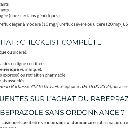
tants
tants
ngée (chez certains génériques)
eflux léger à modéré (10 mg/j), reflux sévère ou ulcère (20 mg/j). S
CHAT : CHECKLIST COMPLÈTE
que ou ulcère).
cies en ligne certifiées.
énérique
vs marque).
s express) ou retrait en pharmacie.
rais associés.
Henri Barbusse 91210 Draveil
, téléphone :
06 18 00 23 24
, horaires
QUENTES SUR L’ACHAT DU RABEPRA
ABEPRAZOLE SANS ORDONNANCE ?
occasionnels peut être vendue
sans ordonnance
en pharmacie ou en
médicale.