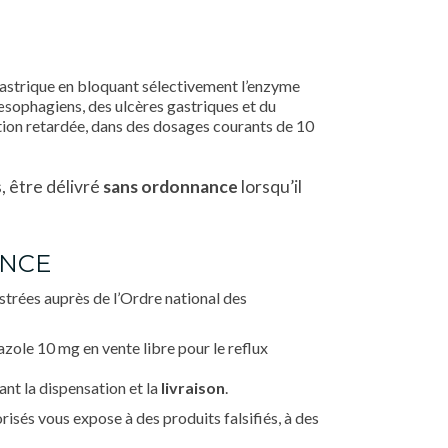
e gastrique en bloquant sélectivement l’enzyme
œsophagiens, des ulcères gastriques et du
tion retardée, dans des dosages courants de 10
, être délivré
sans ordonnance
lorsqu’il
ANCE
strées auprès de l’Ordre national des
zole 10 mg en vente libre pour le reflux
nt la dispensation et la
livraison
.
orisés vous expose à des produits falsifiés, à des