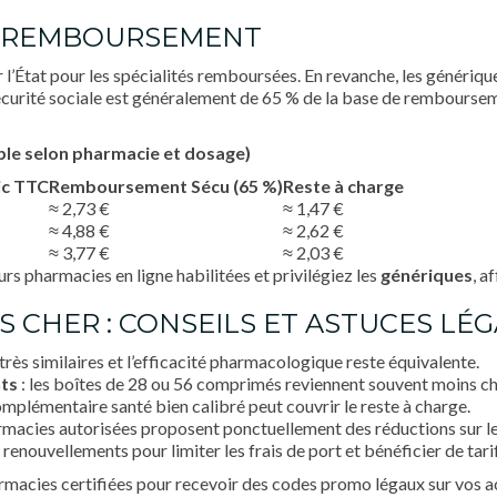
 ET REMBOURSEMENT
l’État pour les spécialités remboursées. En revanche, les générique
curité sociale est généralement de 65 % de la base de rembourseme
iable selon pharmacie et dosage)
ic TTC
Remboursement Sécu (65 %)
Reste à charge
≈ 2,73 €
≈ 1,47 €
≈ 4,88 €
≈ 2,62 €
≈ 3,77 €
≈ 2,03 €
rs pharmacies en ligne habilitées et privilégiez les
génériques
, a
 CHER : CONSEILS ET ASTUCES LÉ
 très similaires et l’efficacité pharmacologique reste équivalente.
ts
: les boîtes de 28 ou 56 comprimés reviennent souvent moins c
omplémentaire santé bien calibré peut couvrir le reste à charge.
rmacies autorisées proposent ponctuellement des réductions sur le
 renouvellements pour limiter les frais de port et bénéficier de tarifs
acies certifiées pour recevoir des codes promo légaux sur vos a