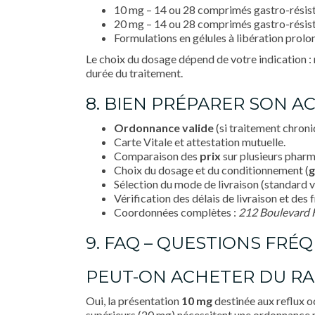
10 mg – 14 ou 28 comprimés gastro-résis
20 mg – 14 ou 28 comprimés gastro-résis
Formulations en gélules à libération prolo
Le choix du dosage dépend de votre indication : r
durée du traitement.
8. BIEN PRÉPARER SON A
Ordonnance valide
(si traitement chroni
Carte Vitale et attestation mutuelle.
Comparaison des
prix
sur plusieurs pharma
Choix du dosage et du conditionnement (
g
Sélection du mode de livraison (standard v
Vérification des délais de livraison et des f
Coordonnées complètes :
212 Boulevard 
9. FAQ – QUESTIONS FRÉ
PEUT-ON ACHETER DU R
Oui, la présentation
10 mg
destinée aux reflux 
supérieurs (20 mg) nécessitent une ordonnance 