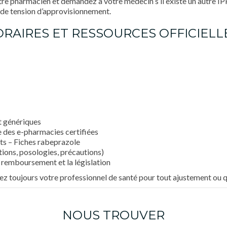
e pharmacien et demandez à votre médecin s’il existe un autre IP
s de tension d’approvisionnement.
HORAIRES ET RESSOURCES OFFICIELL
t génériques
 des e-pharmacies certifiées
s – Fiches rabeprazole
ions, posologies, précautions)
e remboursement et la législation
tez toujours votre professionnel de santé pour tout ajustement ou 
NOUS TROUVER