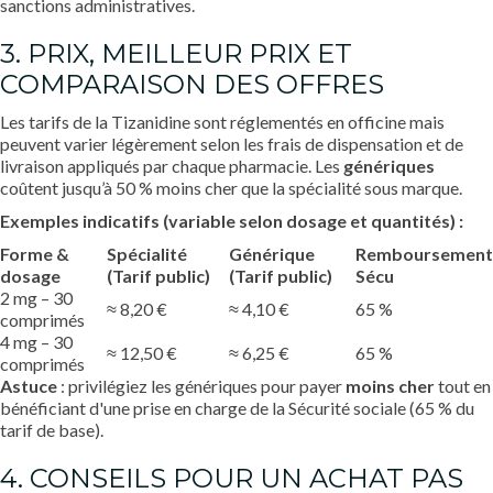
sanctions administratives.
3. PRIX, MEILLEUR PRIX ET
COMPARAISON DES OFFRES
Les tarifs de la Tizanidine sont réglementés en officine mais
peuvent varier légèrement selon les frais de dispensation et de
livraison appliqués par chaque pharmacie. Les
génériques
coûtent jusqu’à 50 % moins cher que la spécialité sous marque.
Exemples indicatifs (variable selon dosage et quantités) :
Forme &
Spécialité
Générique
Remboursement
dosage
(Tarif public)
(Tarif public)
Sécu
2 mg – 30
≈ 8,20 €
≈ 4,10 €
65 %
comprimés
4 mg – 30
≈ 12,50 €
≈ 6,25 €
65 %
comprimés
Astuce
: privilégiez les génériques pour payer
moins cher
tout en
bénéficiant d'une prise en charge de la Sécurité sociale (65 % du
tarif de base).
4. CONSEILS POUR UN ACHAT PAS