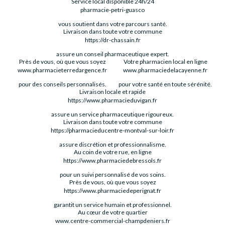
Service local disponible 24h/24
pharmacie-petri-guasco
vous soutient dans votre parcours santé.
Livraison dans toute votre commune
https://dr-chassain.fr
assure un conseil pharmaceutique expert.
Près de vous, où que vous soyez
Votre pharmacien local en ligne
www.pharmacieterredargence.fr
www.pharmaciedelacayenne.fr
pour des conseils personnalisés.
pour votre santé en toute sérénité.
Livraison locale et rapide
https://www.pharmacieduvigan.fr
assure un service pharmaceutique rigoureux.
Livraison dans toute votre commune
https://pharmacieducentre-montval-sur-loir.fr
assure discrétion et professionnalisme.
Au coin de votre rue, en ligne
https://www.pharmaciedebressols.fr
pour un suivi personnalisé de vos soins.
Près de vous, où que vous soyez
https://www.pharmaciedeperignat.fr
garantit un service humain et professionnel.
Au cœur de votre quartier
www.centre-commercial-champdeniers.fr