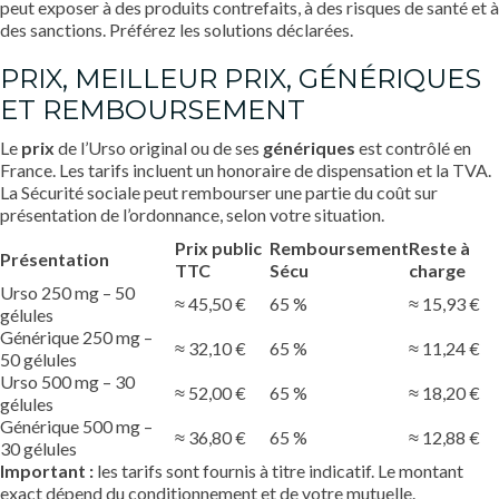
peut exposer à des produits contrefaits, à des risques de santé et à
des sanctions. Préférez les solutions déclarées.
PRIX, MEILLEUR PRIX, GÉNÉRIQUES
ET REMBOURSEMENT
Le
prix
de l’Urso original ou de ses
génériques
est contrôlé en
France. Les tarifs incluent un honoraire de dispensation et la TVA.
La Sécurité sociale peut rembourser une partie du coût sur
présentation de l’ordonnance, selon votre situation.
Prix public
Remboursement
Reste à
Présentation
TTC
Sécu
charge
Urso 250 mg – 50
≈ 45,50 €
65 %
≈ 15,93 €
gélules
Générique 250 mg –
≈ 32,10 €
65 %
≈ 11,24 €
50 gélules
Urso 500 mg – 30
≈ 52,00 €
65 %
≈ 18,20 €
gélules
Générique 500 mg –
≈ 36,80 €
65 %
≈ 12,88 €
30 gélules
Important :
les tarifs sont fournis à titre indicatif. Le montant
exact dépend du conditionnement et de votre mutuelle.