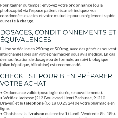
Pour gagner du temps : envoyez votre
ordonnance
(ou la
photocopie) via l’espace patient sécurisé, indiquez vos
coordonnées exactes et votre mutuelle pour un règlement rapide
du
reste à charge
.
DOSAGES, CONDITIONNEMENTS ET
ÉQUIVALENCES
L’Urso se décline en 250 mg et 500 mg, avec des générics souvent
interchangeables par votre pharmacien sous avis médical. En cas
de modification de dosage ou de formule, un suivi biologique
(bilan hépatique, bilirubine) est recommandé.
CHECKLIST POUR BIEN PRÉPARER
VOTRE ACHAT
• Ordonnance valide (posologie, durée, renouvellements).
• Vérifiez l’adresse (212 Boulevard Henri Barbusse, 91210
Draveil) et le
téléphone
(06 18 00 23 24) de votre pharmacie en
ligne.
• Choisissez la
livraison
ou le
retrait
(Lundi–Vendredi : 8h–18h).