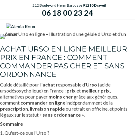
212 Boulevard Henri Barbusse
91210 Draveil
06 18 00 23 24
ME
ACHAT URSO EN LIGNE MEILLEUR
PRIX EN FRANCE : COMMENT
COMMANDER PAS CHER ET SANS
ORDONNANCE
Guide détaillé pour l'
achat
responsable d’
Urso
(acide
ursodésoxycholique) en France :
prix
et
meilleur prix
,
alternatives pour payer
moins cher
grâce aux génériques,
comment
commander en ligne
indépendamment de la
prescription
,
livraison rapide
ou retrait en officine, et points
légaux sur le statut «
sans ordonnance
».
Sommaire
1. Qu'est-ce que l’Urso ?