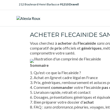
212 Boulevard Henri Barbusse
91210 Draveil
ACHETER FLECAINIDE SAN
Vous cherchez à
acheter
du
Flecainide
sans o
comparatif de
prix
officiels et
génériques
, mé
compromettre votre santé.
Sommaire
1. Qu'est-ce que la Flecainide ?
2. Achat
en ligne
et cadre légal en France
3. Prix, génériques, remboursement et astuces 
4. Comment
commander
votre Flecainide
pas 
5. Livraison rapide, retrait et contact
6. Dosages, présentations génériques et équiva
7. Bien préparer votre dossier d'
achat
8. FAQ :
sans ordonnance
, pénuries, voyages, in