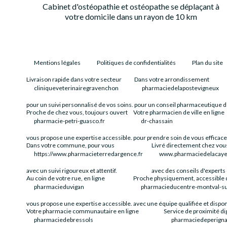
Cabinet d'ostéopathie et ostéopathe se déplaçant à
votre domicile dans un rayon de 10 km
Mentions légales
Politiques de confidentialités
Plan du site
Livraison rapide dans votre secteur
Dans votre arrondissement
cliniqueveterinairegravenchon
pharmaciedelapostevigneux
pour un suivi personnalisé de vos soins.
pour un conseil pharmaceutique d
Proche de chez vous, toujours ouvert
Votre pharmacien de ville en ligne
pharmacie-petri-guasco.fr
dr-chassain
vous propose une expertise accessible.
pour prendre soin de vous efficac
Dans votre commune, pour vous
Livré directement chez vou
https://www.pharmacieterredargence.fr
www.pharmaciedelacaye
avec un suivi rigoureux et attentif.
avec des conseils d'experts 
Au coin de votre rue, en ligne
Proche physiquement, accessible 
pharmacieduvigan
pharmacieducentre-montval-sur
vous propose une expertise accessible.
avec une équipe qualifiée et dispon
Votre pharmacie communautaire en ligne
Service de proximité dig
pharmaciedebressols
pharmaciedeperigna