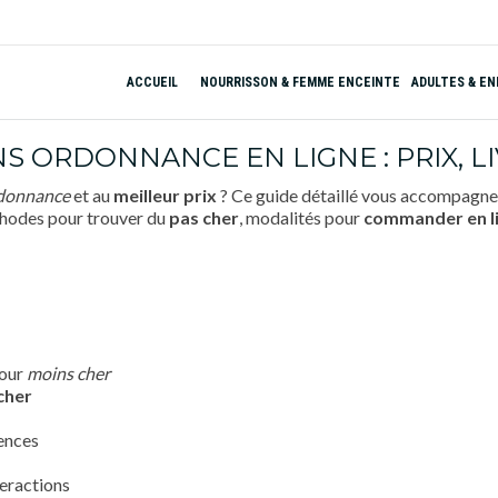
ACCUEIL
NOURRISSON & FEMME ENCEINTE
ADULTES & E
S ORDONNANCE EN LIGNE : PRIX, L
rdonnance
et au
meilleur prix
? Ce guide détaillé vous accompagne
thodes pour trouver du
pas cher
, modalités pour
commander
en l
pour
moins cher
cher
lences
teractions