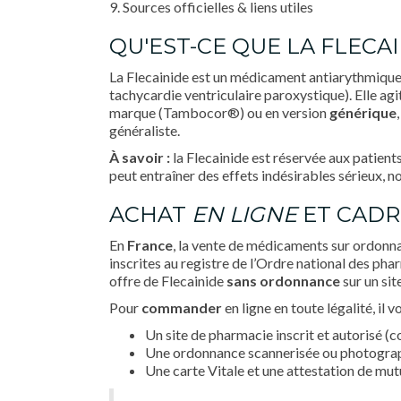
9. Sources officielles & liens utiles
QU'EST-CE QUE LA FLECAI
La Flecainide est un médicament antiarythmique de
tachycardie ventriculaire paroxystique). Elle agi
marque (Tambocor®) ou en version
générique
généraliste.
À savoir :
la Flecainide est réservée aux patient
peut entraîner des effets indésirables sérieux,
ACHAT
EN LIGNE
ET CADR
En
France
, la vente de médicaments sur ordonna
inscrites au registre de l’Ordre national des ph
offre de Flecainide
sans ordonnance
sur un sit
Pour
commander
en ligne en toute légalité, il v
Un site de pharmacie inscrit et autorisé (c
Une ordonnance scannerisée ou photographi
Une carte Vitale et une attestation de mu