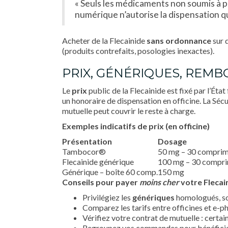
« Seuls les médicaments non soumis à p
numérique n’autorise la dispensation q
Acheter de la Flecainide
sans ordonnance
sur 
(produits contrefaits, posologies inexactes).
PRIX, GÉNÉRIQUES, REM
Le
prix
public de la Flecainide est fixé par l’Ét
un honoraire de dispensation en officine. La Sécu
mutuelle peut couvrir le reste à charge.
Exemples indicatifs de prix (en officine)
Présentation
Dosage
Tambocor®
50 mg – 30 compri
Flecainide générique
100 mg – 30 compr
Générique – boîte 60 comp.
150 mg
Conseils pour payer
moins cher
votre Flecai
Privilégiez les
génériques
homologués, s
Comparez les tarifs entre officines et e-p
Vérifiez votre contrat de mutuelle : certai
Regroupez vos commandes pour bénéficier d’