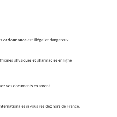
ns ordonnance
est illégal et dangereux.
officines physiques et pharmacies en ligne
voyez vos documents en amont.
nternationales si vous résidez hors de France.