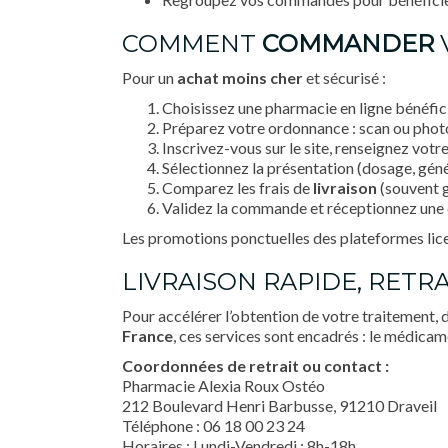
COMMENT
COMMANDER
Pour un
achat
moins cher
et sécurisé :
Choisissez une pharmacie en ligne bénéficia
Préparez votre ordonnance : scan ou photo 
Inscrivez-vous sur le site, renseignez votre
Sélectionnez la présentation (dosage, gén
Comparez les frais de
livraison
(souvent g
Validez la commande et réceptionnez une 
Les promotions ponctuelles des plateformes licen
LIVRAISON RAPIDE, RETR
Pour accélérer l’obtention de votre traitement,
France
, ces services sont encadrés : le médicam
Coordonnées de retrait ou contact :
Pharmacie Alexia Roux Ostéo
212 Boulevard Henri Barbusse, 91210 Draveil
Téléphone : 06 18 00 23 24
Horaires : Lundi-Vendredi : 8h-18h