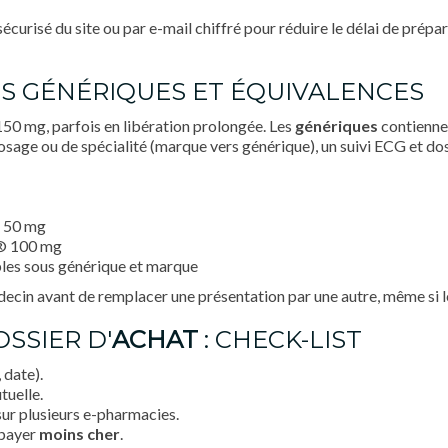
écurisé du site ou par e-mail chiffré pour réduire le délai de prép
S GÉNÉRIQUES ET ÉQUIVALENCES
150 mg, parfois en libération prolongée. Les
génériques
contienne
dosage ou de spécialité (marque vers générique), un suivi ECG et
 50 mg
® 100 mg
bles sous générique et marque
cin avant de remplacer une présentation par une autre, même si le 
SSIER D'
ACHAT
: CHECK-LIST
 date).
tuelle.
ur plusieurs e-pharmacies.
 payer
moins cher
.