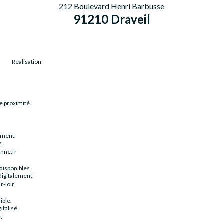
212 Boulevard Henri Barbusse
91210 Draveil
Réalisation
e proximité.
ement.
s
nne.fr
disponibles.
digitalement
-loir
ible.
italisé
t