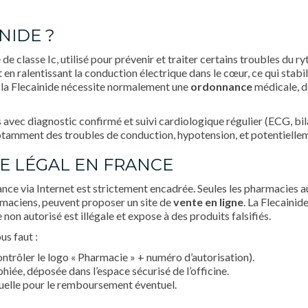
NIDE ?
 classe Ic, utilisé pour prévenir et traiter certains troubles du ryt
t en ralentissant la conduction électrique dans le cœur, ce qui sta
, la Flecainide nécessite normalement une
ordonnance
médicale, d
s avec diagnostic confirmé et suivi cardiologique régulier (ECG, bi
 notamment des troubles de conduction, hypotension, et potentielle
E LÉGAL EN FRANCE
nce via Internet est strictement encadrée. Seules les pharmacies au
armaciens, peuvent proposer un site de
vente en ligne
. La Flecaini
e non autorisé est illégale et expose à des produits falsifiés.
ous faut :
ontrôler le logo « Pharmacie » + numéro d’autorisation).
ée, déposée dans l’espace sécurisé de l’officine.
tuelle pour le remboursement éventuel.