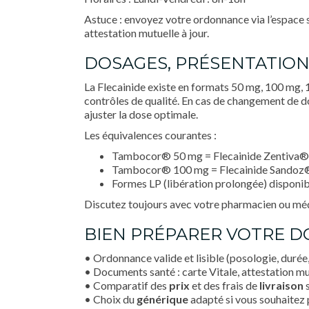
Astuce : envoyez votre ordonnance via l’espace s
attestation mutuelle à jour.
DOSAGES, PRÉSENTATION
La Flecainide existe en formats 50 mg, 100 mg, 
contrôles de qualité. En cas de changement de 
ajuster la dose optimale.
Les équivalences courantes :
Tambocor® 50 mg = Flecainide Zentiva®
Tambocor® 100 mg = Flecainide Sandoz
Formes LP (libération prolongée) disponi
Discutez toujours avec votre pharmacien ou méde
BIEN PRÉPARER VOTRE DO
• Ordonnance valide et lisible (posologie, durée,
• Documents santé : carte Vitale, attestation mu
• Comparatif des
prix
et des frais de
livraison
s
• Choix du
générique
adapté si vous souhaitez