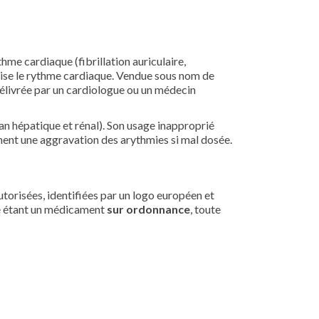
hme cardiaque (fibrillation auriculaire,
bilise le rythme cardiaque. Vendue sous nom de
élivrée par un cardiologue ou un médecin
lan hépatique et rénal). Son usage inapproprié
ment une aggravation des arythmies si mal dosée.
torisées, identifiées par un logo européen et
de étant un médicament
sur ordonnance
, toute