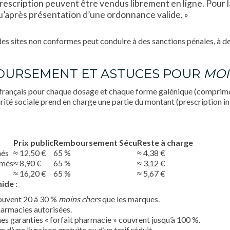
rescription peuvent être vendus librement en ligne. Pour 
u’après présentation d’une ordonnance valide. »
des sites non conformes peut conduire à des sanctions pénales, à de
BOURSEMENT ET ASTUCES POUR
MOI
at français pour chaque dosage et chaque forme galénique (comprimé
rité sociale prend en charge une partie du montant (prescription ini
Prix public
Remboursement Sécu
Reste à charge
més
≈ 12,50 €
65 %
≈ 4,38 €
imés
≈ 8,90 €
65 %
≈ 3,12 €
≈ 16,20 €
65 %
≈ 5,67 €
nide
:
ouvent 20 à 30 %
moins chers
que les marques.
harmacies autorisées.
nes garanties « forfait pharmacie » couvrent jusqu’à 100 %.
une livraison gratuite ou d’un tarif réduit.