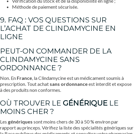
Vérification du stock et de la disponibilité en ligne ;
Méthode de paiement sécurisée.
9. FAQ : VOS QUESTIONS SUR
L’ACHAT DE CLINDAMYCINE EN
LIGNE
PEUT-ON COMMANDER DE LA
CLINDAMYCINE SANS
ORDONNANCE ?
Non. En
France
, la Clindamycine est un médicament soumis à
prescription. Tout achat
sans ordonnance
est interdit et expose
à des produits non conformes.
OÙ TROUVER LE
GÉNÉRIQUE
LE
MOINS CHER ?
Les
génériques
sont moins chers de 30 à 50 % environ par
rapport au princeps. Vérifiez la liste des spécialités génériques sur
la Base publique des médicaments et consultez votre pharmacien.