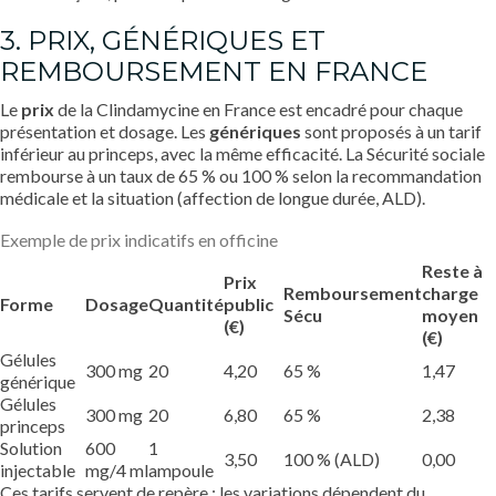
3. PRIX, GÉNÉRIQUES ET
REMBOURSEMENT EN FRANCE
Le
prix
de la Clindamycine en France est encadré pour chaque
présentation et dosage. Les
génériques
sont proposés à un tarif
inférieur au princeps, avec la même efficacité. La Sécurité sociale
rembourse à un taux de 65 % ou 100 % selon la recommandation
médicale et la situation (affection de longue durée, ALD).
Exemple de prix indicatifs en officine
Reste à
Prix
Remboursement
charge
Forme
Dosage
Quantité
public
Sécu
moyen
(€)
(€)
Gélules
300 mg
20
4,20
65 %
1,47
générique
Gélules
300 mg
20
6,80
65 %
2,38
princeps
Solution
600
1
3,50
100 % (ALD)
0,00
injectable
mg/4 ml
ampoule
Ces tarifs servent de repère : les variations dépendent du