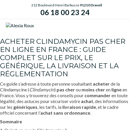
212 Boulevard Henri Barbusse
91210 Draveil
06 18 00 23 24
ME
ACHETER CLINDAMYCIN PAS CHER
EN LIGNE EN FRANCE : GUIDE
COMPLET SUR LE PRIX, LE
GÉNÉRIQUE, LA LIVRAISON ET LA
RÉGLEMENTATION
Ce guide s’adresse à toute personne souhaitant
acheter
de la
Clindamycine (
Clindamycin
)
pas cher
ou
moins cher
en
ligne
en
France. Vous y trouverez des conseils pour
commander
en toute
légalité, des astuces pour sécuriser votre
achat
, des informations
sur les
génériques
, les tarifs, la
livraison rapide
, et le cadre
officiel concernant l’
achat
sans ordonnance
.
Sommaire