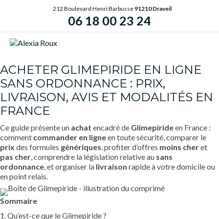
212 Boulevard Henri Barbusse
91210 Draveil
06 18 00 23 24
ME
ACHETER GLIMEPIRIDE EN LIGNE
SANS ORDONNANCE : PRIX,
LIVRAISON, AVIS ET MODALITÉS EN
FRANCE
Ce guide présente un
achat
encadré de
Glimepiride
en France :
comment
commander
en ligne
en toute sécurité, comparer le
prix
des formules
génériques
, profiter d’offres
moins cher
et
pas cher
, comprendre la législation relative au
sans
ordonnance
, et organiser la
livraison
rapide à votre domicile ou
en point relais.
Sommaire
1. Qu’est-ce que le Glimepiride ?