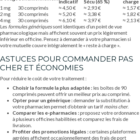
indicatif
Sécu (65 %)
charge
1 mg
30 comprimés
≈ 4,50 €
≈ 2,93 €
≈ 1,57 €
2 mg
30 comprimés
≈ 5,20 €
≈ 3,38 €
≈ 1,82 €
4 mg
30 comprimés
≈ 6,10 €
≈ 3,97 €
≈ 2,13 €
Les
formules génériques
sont identiques d’un point de vue
pharmacologique mais affichent souvent un prix légèrement
inférieur en officine. Pensez à demander à votre pharmacien si
votre mutuelle couvre intégralement le « reste à charge ».
ASTUCES POUR COMMANDER PAS
CHER ET ÉCONOMIES
Pour réduire le coût de votre traitement :
Choisir la formule la plus adaptée :
les boîtes de 90
comprimés peuvent offrir un meilleur prix au comprimé.
Opter pour un générique :
demander la substitution à
votre pharmacien permet d’obtenir un tarif
moins cher
.
Comparer les e-pharmacies :
proposez votre ordonnance
à plusieurs officines habilitées et comparez les frais de
livraison.
Profiter des promotions légales :
certaines plateformes
agréées affichent occasionnellement des frais de port