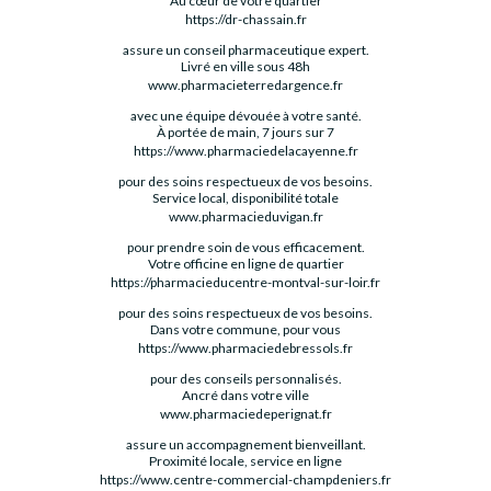
Au cœur de votre quartier
https://dr-chassain.fr
assure un conseil pharmaceutique expert.
Livré en ville sous 48h
www.pharmacieterredargence.fr
avec une équipe dévouée à votre santé.
À portée de main, 7 jours sur 7
https://www.pharmaciedelacayenne.fr
pour des soins respectueux de vos besoins.
Service local, disponibilité totale
www.pharmacieduvigan.fr
pour prendre soin de vous efficacement.
Votre officine en ligne de quartier
https://pharmacieducentre-montval-sur-loir.fr
pour des soins respectueux de vos besoins.
Dans votre commune, pour vous
https://www.pharmaciedebressols.fr
pour des conseils personnalisés.
Ancré dans votre ville
www.pharmaciedeperignat.fr
assure un accompagnement bienveillant.
Proximité locale, service en ligne
https://www.centre-commercial-champdeniers.fr