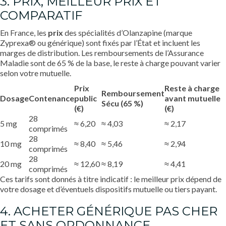
3. PRIX, MEILLEUR PRIX ET
COMPARATIF
En France, les
prix
des spécialités d’Olanzapine (marque
Zyprexa® ou générique) sont fixés par l’État et incluent les
marges de distribution. Les remboursements de l’Assurance
Maladie sont de 65 % de la base, le reste à charge pouvant varier
selon votre mutuelle.
Prix
Reste à charge
Remboursement
Dosage
Contenance
public
avant mutuelle
Sécu (65 %)
(€)
(€)
28
5 mg
≈ 6,20
≈ 4,03
≈ 2,17
comprimés
28
10 mg
≈ 8,40
≈ 5,46
≈ 2,94
comprimés
28
20 mg
≈ 12,60
≈ 8,19
≈ 4,41
comprimés
Ces tarifs sont donnés à titre indicatif : le meilleur prix dépend de
votre dosage et d’éventuels dispositifs mutuelle ou tiers payant.
4. ACHETER GÉNÉRIQUE PAS CHER
ET SANS ORDONNANCE