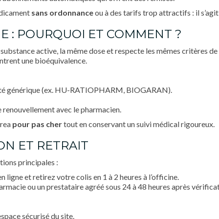
édicament
sans ordonnance
ou à des tarifs trop attractifs : il s’a
UE : POURQUOI ET COMMENT ?
ubstance active, la même dose et respecte les mêmes critères de 
ontrent une bioéquivalence.
écialité générique (ex. HU-RATIOPHARM, BIOGARAN).
e renouvellement avec le pharmacien.
urea
pour pas cher
tout en conservant un suivi médical rigoureux.
ON ET RETRAIT
ions principales :
igne et retirez votre colis en 1 à 2 heures à l’officine.
harmacie ou un prestataire agréé sous 24 à 48 heures après vérifica
space sécurisé du site.