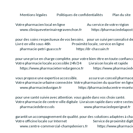
Mentions légales
Politiques de confidentialités
Plan du site
Votre pharmacien local en ligne
Au service de votre région
www.cliniqueveterinairegravenchon.fr
https://pharmaciedelapost
pour des soins respectueux de vos besoins.
pour un suivi personnalisé de
Livré en ville sous 48h
Proximité locale, service en ligne
pharmacie-petri-guasco.fr
https://dr-chassain.fr
pour une prise en charge complète.
pour votre bien-être en toute confianc
Votre pharmacie locale accessible 24h/24
Livraison locale et rapide
https://www.pharmacieterredargence.fr
https://www.pharmacied
vous propose une expertise accessible.
assure un conseil pharmace
Votre pharmacie urbaine connectée
Votre pharmacien du quartier en lign
www.pharmacieduvigan.fr
https://pharmacieducentre-montval
pour une santé suivie avec attention.
vous guide dans vos choix santé.
Votre pharmacie de centre-ville digitale
Livraison rapide dans votre secte
pharmaciedebressols
www.pharmaciedeperignat.fr
garantit un accompagnement de qualité.
pour des solutions adaptées à ch
Votre officine locale sur Internet
Service de proximité digit
www.centre-commercial-champdeniers.fr
https://www.pharmacie