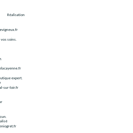
Réalisation
evigneux.fr
 vos soins.
e.
elacayenne.fr
utique expert.
e
-sur-loir.fr
ur
acun.
alisé
niogret.fr