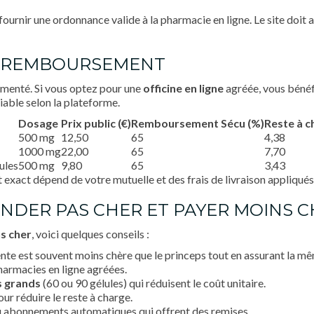
ournir une ordonnance valide à la pharmacie en ligne. Le site doit af
 ET REMBOURSEMENT
menté. Si vous optez pour une
officine en ligne
agréée, vous bénéfi
iable selon la plateforme.
Dosage
Prix public (€)
Remboursement Sécu (%)
Reste à c
500 mg
12,50
65
4,38
1000 mg
22,00
65
7,70
ules
500 mg
9,80
65
3,43
t exact dépend de votre mutuelle et des frais de livraison appliqués 
NDER PAS CHER ET PAYER MOINS 
s cher
, voici quelques conseils :
ente est souvent moins chère que le princeps tout en assurant la mê
harmacies en ligne agréées.
s grands
(60 ou 90 gélules) qui réduisent le coût unitaire.
ur réduire le reste à charge.
 abonnements automatiques qui offrent des remises.