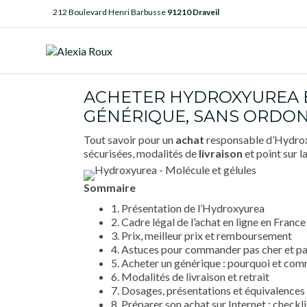
212 Boulevard Henri Barbusse
91210 Draveil
ACHETER HYDROXYUREA EN
GÉNÉRIQUE, SANS ORDO
Tout savoir pour un
achat
responsable d’Hydroxy
sécurisées, modalités de
livraison
et point sur l
Sommaire
1. Présentation de l’Hydroxyurea
2. Cadre légal de l’achat en ligne en France
3. Prix, meilleur prix et remboursement
4. Astuces pour commander pas cher et pa
5. Acheter un générique : pourquoi et com
6. Modalités de livraison et retrait
7. Dosages, présentations et équivalences
8. Préparer son achat sur Internet : checkli