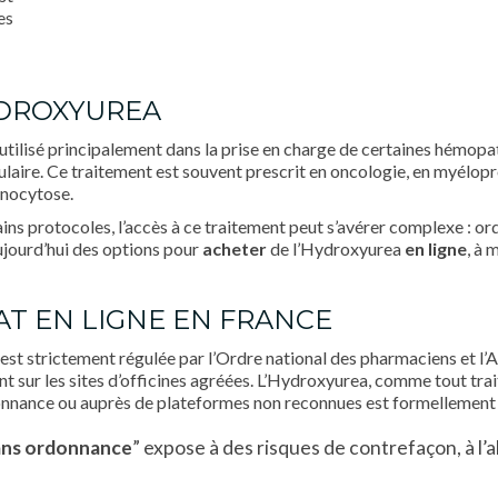
es
YDROXYUREA
tilisé principalement dans la prise en charge de certaines hémopath
lulaire. Ce traitement est souvent prescrit en oncologie, en myélopr
anocytose.
ins protocoles, l’accès à ce traitement peut s’avérer complexe : o
aujourd’hui des options pour
acheter
de l’Hydroxyurea
en ligne
, à 
HAT EN LIGNE EN FRANCE
 est strictement régulée par l’Ordre national des pharmaciens et l
 sur les sites d’officines agréées. L’Hydroxyurea, comme tout tra
donnance ou auprès de plateformes non reconnues est formellement
ans ordonnance
” expose à des risques de contrefaçon, à l’