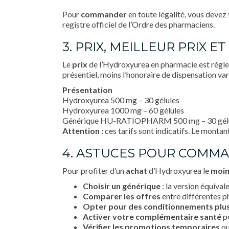
Pour
commander
en toute légalité, vous devez f
registre officiel de l’Ordre des pharmaciens.
3. PRIX, MEILLEUR PRIX
Le
prix
de l’Hydroxyurea en pharmacie est régle
présentiel, moins l’honoraire de dispensation var
Présentation
Hydroxyurea 500 mg – 30 gélules
Hydroxyurea 1000 mg – 60 gélules
Générique HU-RATIOPHARM 500 mg – 30 gél
Attention :
ces tarifs sont indicatifs. Le montan
4. ASTUCES POUR COMMA
Pour profiter d’un
achat
d’Hydroxyurea le
moin
Choisir un générique
: la version équival
Comparer les offres
entre différentes p
Opter pour des conditionnements plu
Activer votre complémentaire santé
po
Vérifier les promotions temporaires
ou