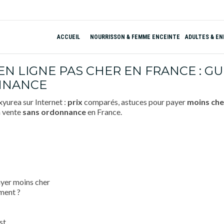
ACCUEIL
NOURRISSON & FEMME ENCEINTE
ADULTES & E
 LIGNE PAS CHER EN FRANCE : GUI
NNANCE
urea sur Internet :
prix
comparés, astuces pour payer
moins che
a vente
sans ordonnance
en France.
yer moins cher
ment ?
st