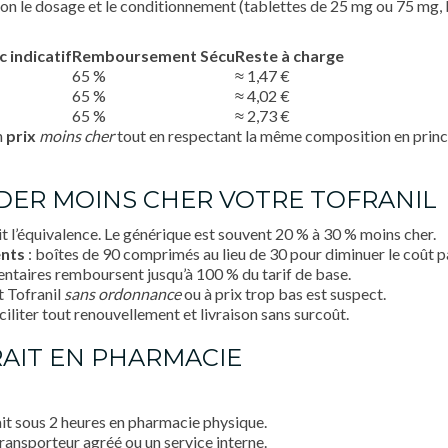
lon le dosage et le conditionnement (tablettes de 25 mg ou 75 mg, 
c indicatif
Remboursement Sécu
Reste à charge
65 %
≈ 1,47 €
65 %
≈ 4,02 €
65 %
≈ 2,73 €
n
prix
moins cher
tout en respectant la même composition en princip
ER MOINS CHER VOTRE TOFRANIL
t l’équivalence. Le générique est souvent 20 % à 30 % moins cher.
ents
: boîtes de 90 comprimés au lieu de 30 pour diminuer le coût pa
ntaires remboursent jusqu’à 100 % du tarif de base.
t Tofranil
sans ordonnance
ou à prix trop bas est suspect.
ciliter tout renouvellement et livraison sans surcoût.
RAIT EN PHARMACIE
it sous 2 heures en pharmacie physique.
transporteur agréé ou un service interne.