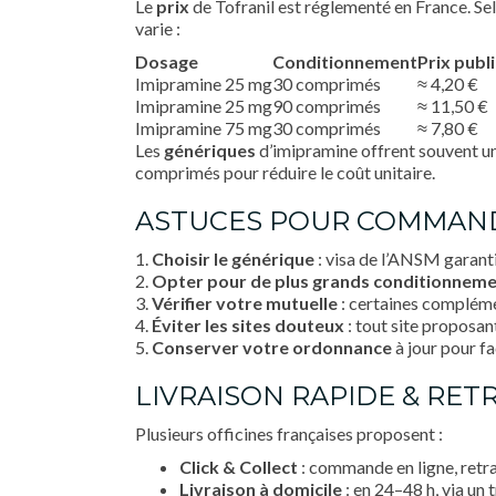
Le
prix
de Tofranil est réglementé en France. Se
varie :
Dosage
Conditionnement
Prix publi
Imipramine 25 mg
30 comprimés
≈ 4,20 €
Imipramine 25 mg
90 comprimés
≈ 11,50 €
Imipramine 75 mg
30 comprimés
≈ 7,80 €
Les
génériques
d’imipramine offrent souvent u
comprimés pour réduire le coût unitaire.
ASTUCES POUR COMMAND
1.
Choisir le générique
: visa de l’ANSM garanti
2.
Opter pour de plus grands conditionnem
3.
Vérifier votre mutuelle
: certaines compléme
4.
Éviter les sites douteux
: tout site proposan
5.
Conserver votre ordonnance
à jour pour fa
LIVRAISON RAPIDE & RET
Plusieurs officines françaises proposent :
Click & Collect
: commande en ligne, retra
Livraison à domicile
: en 24–48 h, via un 