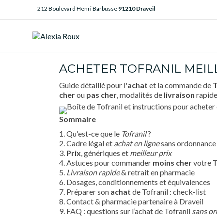
212 Boulevard Henri Barbusse
91210 Draveil
ACHETER TOFRANIL MEIL
Guide détaillé pour l'
achat
et la commande de
T
cher
ou
pas cher
, modalités de
livraison
rapide
Sommaire
1. Qu'est-ce que le
Tofranil
?
2. Cadre légal et
achat en ligne
sans ordonnance
3.
Prix
, génériques et
meilleur prix
4. Astuces pour commander
moins cher
votre T
5.
Livraison rapide
& retrait en pharmacie
6. Dosages, conditionnements et équivalences
7. Préparer son
achat
de Tofranil : check-list
8. Contact & pharmacie partenaire à Draveil
9. FAQ : questions sur l’achat de Tofranil
sans o