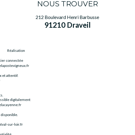
NOUS TROUVER
212 Boulevard Henri Barbusse
91210 Draveil
Réalisation
rtier connectée
elapostevigneux.fr
 et attentif.
e
ts.
sible digitalement
elacayenne.fr
 disponible.
al-sur-loir.fr
tialité.