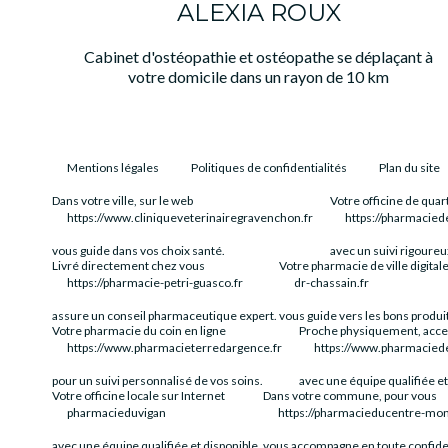
ALEXIA ROUX
Cabinet d'ostéopathie et ostéopathe se déplaçant à
votre domicile dans un rayon de 10 km
Mentions légales
Politiques de confidentialités
Plan du site
Dans votre ville, sur le web
Votre officine de qua
https://www.cliniqueveterinairegravenchon.fr
https://pharmacied
vous guide dans vos choix santé.
avec un suivi rigoureux
Livré directement chez vous
Votre pharmacie de ville digital
https://pharmacie-petri-guasco.fr
dr-chassain.fr
assure un conseil pharmaceutique expert.
vous guide vers les bons produi
Votre pharmacie du coin en ligne
Proche physiquement, acces
https://www.pharmacieterredargence.fr
https://www.pharmacied
pour un suivi personnalisé de vos soins.
avec une équipe qualifiée et
Votre officine locale sur Internet
Dans votre commune, pour vous
pharmacieduvigan
https://pharmacieducentre-montv
avec une équipe qualifiée et disponible.
vous accompagne en toute confiden