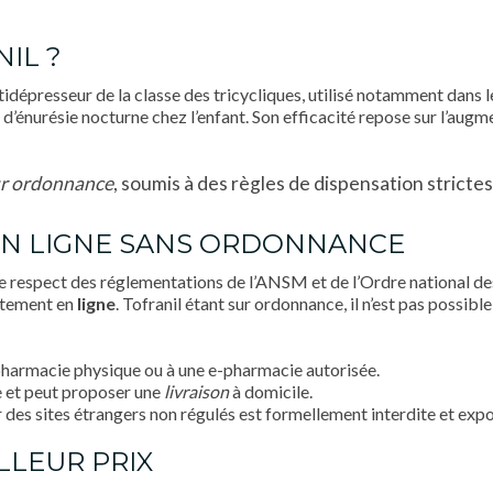
IL ?
ntidépresseur de la classe des tricycliques, utilisé notamment dans
 d’énurésie nocturne chez l’enfant. Son efficacité repose sur l’aug
r ordonnance
, soumis à des règles de dispensation stricte
EN LIGNE SANS ORDONNANCE
le respect des réglementations de l’ANSM et de l’Ordre national d
ctement en
ligne
. Tofranil étant sur ordonnance, il n’est pas possibl
pharmacie physique ou à une e-pharmacie autorisée.
 et peut proposer une
livraison
à domicile.
 des sites étrangers non régulés est formellement interdite et expos
LLEUR PRIX