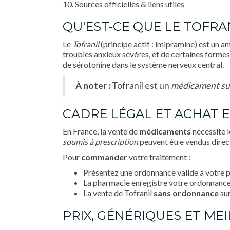
10. Sources officielles & liens utiles
QU'EST-CE QUE LE TOFRAN
Le
Tofranil
(principe actif : imipramine) est un a
troubles anxieux sévères, et de certaines formes
de sérotonine dans le système nerveux central.
À noter :
Tofranil est un
médicament su
CADRE LÉGAL ET ACHAT 
En France, la vente de
médicaments
nécessite 
soumis à prescription
peuvent être vendus dire
Pour
commander
votre traitement :
Présentez une ordonnance valide à votre 
La pharmacie enregistre votre ordonnance
La vente de Tofranil
sans ordonnance
sur
PRIX, GÉNÉRIQUES ET MEI