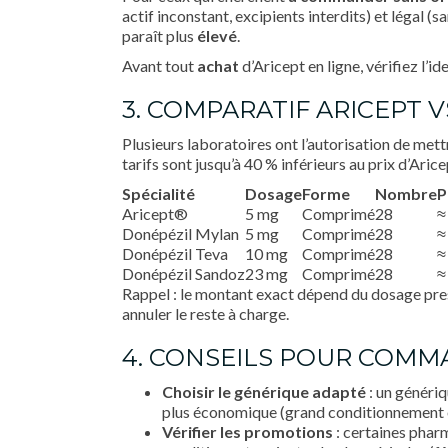
actif inconstant, excipients interdits) et légal (s
paraît plus
élevé
.
Avant tout
achat
d’Aricept en ligne, vérifiez l’i
3. COMPARATIF ARICEPT V
Plusieurs laboratoires ont l’autorisation de met
tarifs sont jusqu’à 40 % inférieurs au prix d’Aric
Spécialité
Dosage
Forme
Nombre
P
Aricept®
5 mg
Comprimé
28
≈
Donépézil Mylan
5 mg
Comprimé
28
≈
Donépézil Teva
10 mg
Comprimé
28
≈
Donépézil Sandoz
23 mg
Comprimé
28
≈
Rappel : le montant exact dépend du dosage presc
annuler le reste à charge.
4. CONSEILS POUR COMM
Choisir le générique adapté
: un génériq
plus économique (grand conditionnement o
Vérifier les promotions
: certaines phar