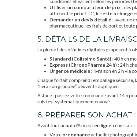
conditions et varient selon les périodes (f
Utiliser un comparateur de prix
: des pl
affichent le
prix
TTC, le
reste à charge
et
Demander un devis détaillé
: avant de
c
pharmaceutique, les frais de port et toute
5. DÉTAILS DE LA LIVRAIS
La plupart des officines digitales proposent trois
Standard (Colissimo Santé)
: 48 h en moy
Express (ChronoPharma 24 h)
: 24 h che
Urgence médicale
: livraison en 2 h via c
Chaque forfait comprend l’emballage sécurisé, la
“livraison groupée” peuvent s’appliquer.
Astuce : passez votre commande avant 14 h pour 
suivi est systématiquement envoyé.
6. PRÉPARER SON ACHAT 
Avant tout
achat
d’Aricept
en ligne
, réunissez :
Votre
ordonnance
actuelle (photographi