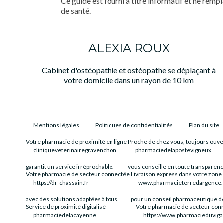
Ce guide est fourni à titre informatif et ne rem
de santé.
ALEXIA ROUX
Cabinet d'ostéopathie et ostéopathe se déplaçant à
votre domicile dans un rayon de 10 km
Mentions légales
Politiques de confidentialités
Plan du site
Votre pharmacie de proximité en ligne
Proche de chez vous, toujours ouve
cliniqueveterinairegravenchon
pharmaciedelapostevigneux
garantit un service irréprochable.
vous conseille en toute transparenc
Votre pharmacie de secteur connectée
Livraison express dans votre zone
https://dr-chassain.fr
www.pharmacieterredargence.
avec des solutions adaptées à tous.
pour un conseil pharmaceutique de
Service de proximité digitalisé
Votre pharmacie de secteur con
pharmaciedelacayenne
https://www.pharmacieduviga