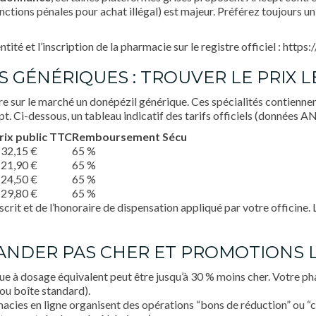
anctions pénales pour achat illégal) est majeur. Préférez toujours un 
dentité et l’inscription de la pharmacie sur le registre officiel : h
S GÉNÉRIQUES : TROUVER LE PRIX L
tre sur le marché un donépézil générique. Ces spécialités contienne
ept. Ci-dessous, un tableau indicatif des tarifs officiels (données 
rix public TTC
Remboursement Sécu
 32,15 €
65 %
 21,90 €
65 %
 24,50 €
65 %
 29,80 €
65 %
rit et de l’honoraire de dispensation appliqué par votre officine.
ANDER PAS CHER ET PROMOTIONS 
ue à dosage équivalent peut être jusqu’à 30 % moins cher. Votre ph
u boîte standard).
macies en ligne organisent des opérations “bons de réduction” ou 