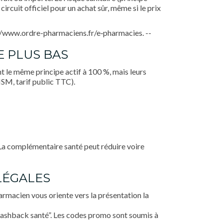
circuit officiel pour un achat sûr, même si le prix
ttps://www.ordre-pharmaciens.fr/e‐pharmacies. --
E PLUS BAS
nt le même principe actif à 100 %, mais leurs
ANSM, tarif public TTC).
 La complémentaire santé peut réduire voire
LÉGALES
armacien vous oriente vers la présentation la
“cashback santé”. Les codes promo sont soumis à