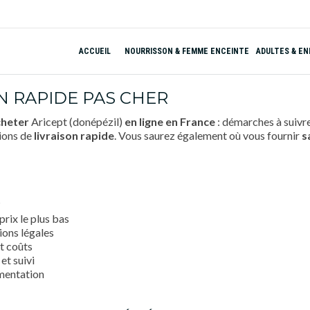
ACCUEIL
NOURRISSON & FEMME ENCEINTE
ADULTES & E
N RAPIDE PAS CHER
cheter
Aricept (donépézil)
en ligne
en France
: démarches à suivr
tions de
livraison rapide
. Vous saurez également où vous fournir
s
?
prix le plus bas
ions légales
et coûts
et suivi
ementation