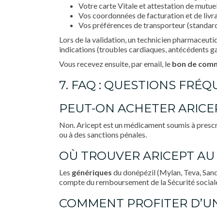
Votre carte Vitale et attestation de mutuell
Vos coordonnées de facturation et de livr
Vos préférences de transporteur (standard
Lors de la validation, un technicien pharmaceutiq
indications (troubles cardiaques, antécédents ga
Vous recevez ensuite, par email, le
bon de com
7. FAQ : QUESTIONS FRÉ
PEUT-ON ACHETER ARICE
Non. Aricept est un médicament soumis à prescri
ou à des sanctions pénales.
OÙ TROUVER ARICEPT AU 
Les
génériques
du donépézil (Mylan, Teva, Sando
compte du remboursement de la Sécurité sociale 
COMMENT PROFITER D’UN