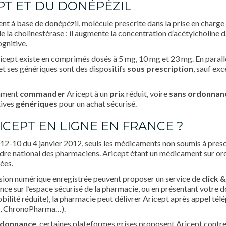
EPT ET DU DONÉPÉZIL
nt à base de donépézil, molécule prescrite dans la prise en charge
de la cholinestérase : il augmente la concentration d’acétylcholine d
gnitive.
icept existe en comprimés dosés à 5 mg, 10 mg et 23 mg. En parall
et ses génériques sont des dispositifs
sous prescription
, sauf ex
omment
commander
Aricept à un
prix
réduit, voire
sans ordonnan
tives
génériques
pour un achat sécurisé.
CEPT EN LIGNE EN FRANCE ?
2012-10 du 4 janvier 2012, seuls les médicaments non soumis à presc
rdre national des pharmaciens. Aricept étant un médicament sur ord
ées.
rsion numérique enregistrée peuvent proposer un service de
click &
ce sur l’espace sécurisé de la pharmacie, ou en présentant votre 
ilité réduite), la pharmacie peut délivrer Aricept après appel télé
té, ChronoPharma…).
rdonnance
, certaines plateformes grises proposent Aricept contref