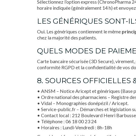
Sélectionnez l’option express (ChronoPharma 24 
horaire indiquée (généralement 14 h) et envoyez
LES GÉNÉRIQUES SONT-ILS
Oui. Les génériques contiennent le même
princi
chez la majorité des patients.
QUELS MODES DE PAIEME
Carte bancaire sécurisée (3D Secure), virement, 
conformité RGPD et la confidentialité de vos d
8. SOURCES OFFICIELLES 
• ANSM – Notice Aricept et génériques (Base 
• Ordre national des pharmaciens – Registre de
• Vidal – Monographies donépézil / Aricept.
• Service-public.fr – Démarches et législation s
• Contact local : 212 Boulevard Henri Barbuss
• Téléphone : 06 18 00 23 24
• Horaires : Lundi-Vendredi : 8h-18h