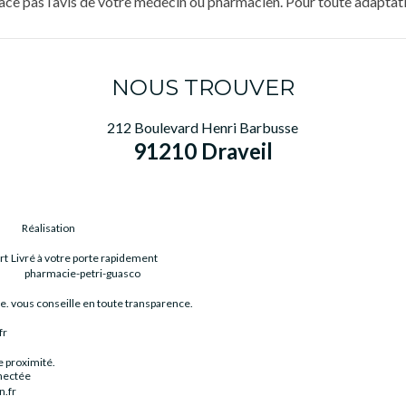
place pas l’avis de votre médecin ou pharmacien. Pour toute adaptat
NOUS TROUVER
212 Boulevard Henri Barbusse
91210 Draveil
Réalisation
rt
Livré à votre porte rapidement
pharmacie-petri-guasco
e.
vous conseille en toute transparence.
fr
 proximité.
nectée
n.fr