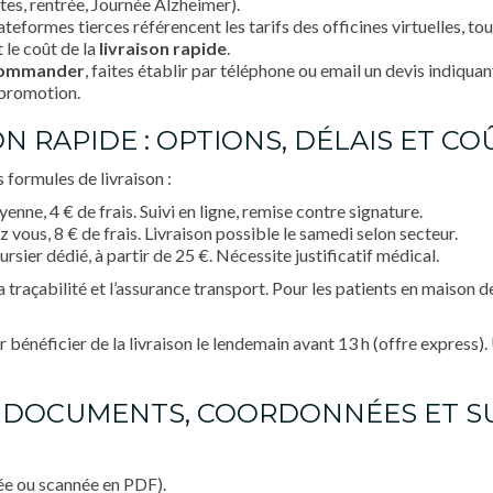
êtes, rentrée, Journée Alzheimer).
ateformes tierces référencent les tarifs des officines virtuelles, tou
 le coût de la
livraison rapide
.
ommander
, faites établir par téléphone ou email un devis indiqua
 promotion.
ON RAPIDE : OPTIONS, DÉLAIS ET CO
 formules de livraison :
enne, 4 € de frais. Suivi en ligne, remise contre signature.
z vous, 8 € de frais. Livraison possible le samedi selon secteur.
oursier dédié, à partir de 25 €. Nécessite justificatif médical.
 traçabilité et l’assurance transport. Pour les patients en maison d
bénéficier de la livraison le lendemain avant 13 h (offre express)
: DOCUMENTS, COORDONNÉES ET SU
ée ou scannée en PDF).