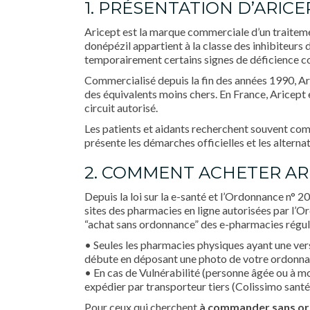
1. PRÉSENTATION D’ARIC
Aricept est la marque commerciale d’un traiteme
donépézil appartient à la classe des inhibiteurs 
temporairement certains signes de déficience co
Commercialisé depuis la fin des années 1990, Ar
des équivalents moins chers. En France, Aricept 
circuit autorisé.
Les patients et aidants recherchent souvent c
présente les démarches officielles et les alterna
2. COMMENT ACHETER ARI
Depuis la loi sur la e-santé et l’Ordonnance n° 
sites des pharmacies en ligne autorisées par l’O
“achat sans ordonnance” des e-pharmacies régul
• Seules les pharmacies physiques ayant une ve
débute en déposant une photo de votre ordonnan
• En cas de Vulnérabilité (personne âgée ou à mob
expédier par transporteur tiers (Colissimo san
Pour ceux qui cherchent
à commander
sans o