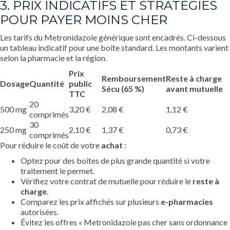
3. PRIX INDICATIFS ET STRATÉGIES
POUR PAYER MOINS CHER
Les tarifs du Metronidazole générique sont encadrés. Ci-dessous
un tableau indicatif pour une boîte standard. Les montants varient
selon la pharmacie et la région.
Prix
Remboursement
Reste à charge
Dosage
Quantité
public
Sécu (65 %)
avant mutuelle
TTC
20
500 mg
3,20 €
2,08 €
1,12 €
comprimés
30
250 mg
2,10 €
1,37 €
0,73 €
comprimés
Pour réduire le coût de votre
achat
:
Optez pour des boîtes de plus grande quantité si votre
traitement le permet.
Vérifiez votre contrat de mutuelle pour réduire le
reste à
charge
.
Comparez les prix affichés sur plusieurs
e-pharmacies
autorisées.
Évitez les offres « Metronidazole pas cher sans ordonnance