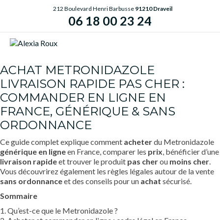
212 Boulevard Henri Barbusse
91210 Draveil
06 18 00 23 24
ME
ACHAT METRONIDAZOLE
LIVRAISON RAPIDE PAS CHER :
COMMANDER EN LIGNE EN
FRANCE, GÉNÉRIQUE & SANS
ORDONNANCE
Ce guide complet explique comment
acheter
du Metronidazole
générique
en ligne
en France, comparer les
prix
, bénéficier d’une
livraison rapide
et trouver le produit
pas cher
ou
moins cher
.
Vous découvrirez également les règles légales autour de la vente
sans ordonnance
et des conseils pour un
achat
sécurisé.
Sommaire
1. Qu’est-ce que le Metronidazole ?