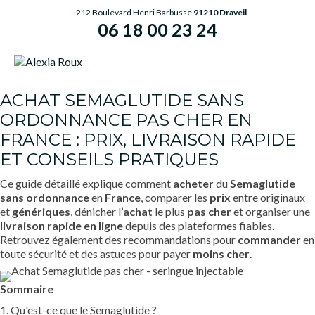
212 Boulevard Henri Barbusse
91210 Draveil
06 18 00 23 24
ME
ACHAT SEMAGLUTIDE SANS
ORDONNANCE PAS CHER EN
FRANCE : PRIX, LIVRAISON RAPIDE
ET CONSEILS PRATIQUES
Ce guide détaillé explique comment
acheter
du
Semaglutide
sans ordonnance
en
France
, comparer les
prix
entre originaux
et
génériques
, dénicher l’
achat
le plus
pas cher
et organiser une
livraison rapide
en ligne
depuis des plateformes fiables.
Retrouvez également des recommandations pour
commander
en
toute sécurité et des astuces pour payer
moins cher
.
Sommaire
1. Qu'est-ce que le Semaglutide ?