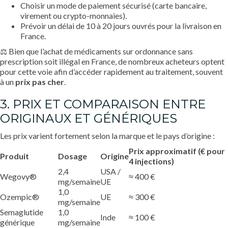
Choisir un mode de paiement sécurisé (carte bancaire,
virement ou crypto-monnaies).
Prévoir un délai de 10 à 20 jours ouvrés pour la livraison en
France.
⚖️ Bien que l’achat de médicaments sur ordonnance sans
prescription soit illégal en France, de nombreux acheteurs optent
pour cette voie afin d’accéder rapidement au traitement, souvent
à un
prix
pas cher
.
3. PRIX ET COMPARAISON ENTRE
ORIGINAUX ET GÉNÉRIQUES
Les prix varient fortement selon la marque et le pays d’origine :
Prix approximatif (€ pour
Produit
Dosage
Origine
4 injections)
2,4
USA /
Wegovy®
≈ 400 €
mg/semaine
UE
1,0
Ozempic®
UE
≈ 300 €
mg/semaine
Semaglutide
1,0
Inde
≈ 100 €
générique
mg/semaine