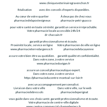
www.cliniqueveterinairegravenchon.fr
Réalisation
avec des conseils d'experts disponibles.
Au cœur de votre quartier
À deux pas de chez vous
pharmaciedelapostevigneux
pharmacie-petri-guasco
pour votre santé en toute sérénité.
garantit un service irréprochable.
Votre pharmacie locale accessible 24h/24
dr-chassain.fr
garantit professionnalisme et écoute.
Proximité locale, service en ligne
Votre pharmacien de ville en ligne
www.pharmacieterredargence.fr
pharmaciedelacayenne
assure votre bien-être au quotidien.
garantit qualité et confidentialité.
Dans votre zone, à votre service
www.pharmacieduvigan.fr
assure un conseil pharmaceutique expert.
Dans votre zone, à votre service
https://pharmacieducentre-montval-sur-loir.fr
avec un accompagnement personnalisé.
Livraison dans votre ville
Dans votre ville, sur le web
pharmaciedebressols
pharmaciedeperignat
vous guide dans vos choix santé.
garantit professionnalisme et écoute.
Votre pharmacie de centre-ville digitale
www.centre-commercial-champdeniers.fr