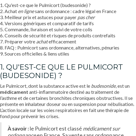
1. Qu'est-ce que le Pulmicort (budesonide) ?
2. Achat
en ligne
sans ordonnance : cadre légal en France
3. Meilleur prix et astuces pour payer
pas cher
4. Versions génériques et comparatif de tarifs
5. Commande, livraison et suivi de votre colis
6. Conseils de sécurité et risques de produits contrefaits
7. Préparer votre
achat
efficacement
8. FAQ : Pulmicort sans ordonnance, alternatives, pénuries
9. Sources officielles & liens utiles
1. QU'EST-CE QUE LE PULMICORT
(BUDESONIDE) ?
Le Pulmicort, dont la substance active est le
budesonide
, est un
médicament
anti-inflammatoire destiné au traitement de
l’asthme et de certaines bronchites chroniques obstructives. Il se
présente en inhalateur doseur ou en suspension pour nébulisation.
L’action locale sur les voies respiratoires en fait une thérapie de
fond pour prévenir les crises.
À savoir :
le Pulmicort est classé
médicament sur
ordonnance
en France. Sa vente sans ordonnance