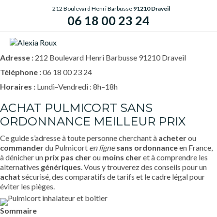
212 Boulevard Henri Barbusse
91210 Draveil
06 18 00 23 24
ME
Adresse :
212 Boulevard Henri Barbusse 91210 Draveil
Téléphone :
06 18 00 23 24
Horaires :
Lundi–Vendredi : 8h–18h
ACHAT PULMICORT SANS
ORDONNANCE MEILLEUR PRIX
Ce guide s’adresse à toute personne cherchant à
acheter
ou
commander
du Pulmicort
en ligne
sans ordonnance
en France,
à dénicher un
prix
pas cher
ou
moins cher
et à comprendre les
alternatives
génériques
. Vous y trouverez des conseils pour un
achat
sécurisé, des comparatifs de tarifs et le cadre légal pour
éviter les pièges.
Sommaire