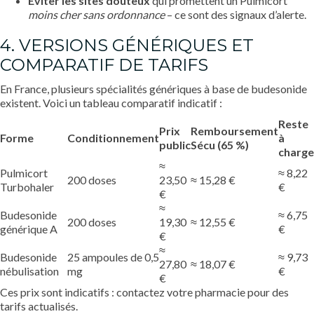
Éviter les sites douteux
qui promettent un Pulmicort
moins cher sans ordonnance
– ce sont des signaux d’alerte.
4. VERSIONS GÉNÉRIQUES ET
COMPARATIF DE TARIFS
En France, plusieurs spécialités génériques à base de budesonide
existent. Voici un tableau comparatif indicatif :
Reste
Prix
Remboursement
Forme
Conditionnement
à
public
Sécu (65 %)
charge
≈
Pulmicort
≈ 8,22
200 doses
23,50
≈ 15,28 €
Turbohaler
€
€
≈
Budesonide
≈ 6,75
200 doses
19,30
≈ 12,55 €
générique A
€
€
≈
Budesonide
25 ampoules de 0,5
≈ 9,73
27,80
≈ 18,07 €
nébulisation
mg
€
€
Ces prix sont indicatifs : contactez votre pharmacie pour des
tarifs actualisés.