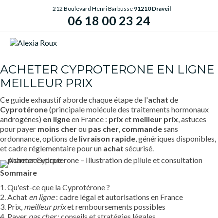
212 Boulevard Henri Barbusse
91210 Draveil
06 18 00 23 24
ME
ACHETER CYPROTERONE EN LIGNE
MEILLEUR PRIX
Ce guide exhaustif aborde chaque étape de l'
achat
de
Cyprotérone
(principale molécule des traitements hormonaux
androgènes)
en ligne
en France :
prix
et
meilleur prix
, astuces
pour payer
moins cher
ou
pas cher
,
commande
sans
ordonnance, options de
livraison rapide
, génériques disponibles,
et cadre réglementaire pour un
achat
sécurisé.
Sommaire
1. Qu'est-ce que la Cyprotérone ?
2. Achat
en ligne
: cadre légal et autorisations en France
3. Prix,
meilleur prix
et remboursements possibles
4. Payer
pas cher
: conseils et stratégies légales