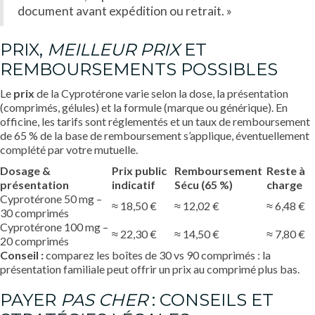
document avant expédition ou retrait. »
PRIX,
MEILLEUR PRIX
ET
REMBOURSEMENTS POSSIBLES
Le
prix
de la Cyprotérone varie selon la dose, la présentation
(comprimés, gélules) et la formule (marque ou générique). En
officine, les tarifs sont réglementés et un taux de remboursement
de 65 % de la base de remboursement s’applique, éventuellement
complété par votre mutuelle.
Dosage &
Prix public
Remboursement
Reste à
présentation
indicatif
Sécu (65 %)
charge
Cyprotérone 50 mg –
≈ 18,50 €
≈ 12,02 €
≈ 6,48 €
30 comprimés
Cyprotérone 100 mg –
≈ 22,30 €
≈ 14,50 €
≈ 7,80 €
20 comprimés
Conseil :
comparez les boîtes de 30 vs 90 comprimés : la
présentation familiale peut offrir un prix au comprimé plus bas.
PAYER
PAS CHER
: CONSEILS ET