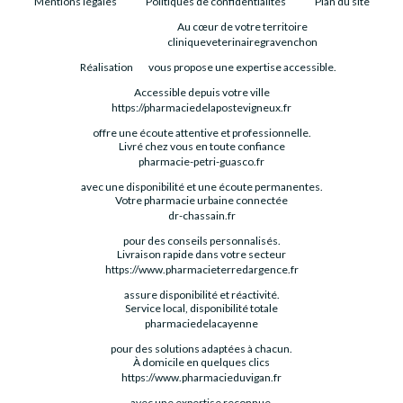
Mentions légales
Politiques de confidentialités
Plan du site
Au cœur de votre territoire
cliniqueveterinairegravenchon
Réalisation
vous propose une expertise accessible.
Accessible depuis votre ville
https://pharmaciedelapostevigneux.fr
offre une écoute attentive et professionnelle.
Livré chez vous en toute confiance
pharmacie-petri-guasco.fr
avec une disponibilité et une écoute permanentes.
Votre pharmacie urbaine connectée
dr-chassain.fr
pour des conseils personnalisés.
Livraison rapide dans votre secteur
https://www.pharmacieterredargence.fr
assure disponibilité et réactivité.
Service local, disponibilité totale
pharmaciedelacayenne
pour des solutions adaptées à chacun.
À domicile en quelques clics
https://www.pharmacieduvigan.fr
avec une expertise reconnue.