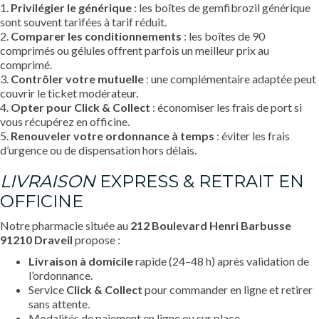
1.
Privilégier le générique
: les boîtes de gemfibrozil générique
sont souvent tarifées à tarif réduit.
2.
Comparer les conditionnements
: les boîtes de 90
comprimés ou gélules offrent parfois un meilleur prix au
comprimé.
3.
Contrôler votre mutuelle
: une complémentaire adaptée peut
couvrir le ticket modérateur.
4.
Opter pour Click & Collect
: économiser les frais de port si
vous récupérez en officine.
5.
Renouveler votre ordonnance à temps
: éviter les frais
d’urgence ou de dispensation hors délais.
LIVRAISON
EXPRESS & RETRAIT EN
OFFICINE
Notre pharmacie située au
212 Boulevard Henri Barbusse
91210 Draveil
propose :
Livraison à domicile
rapide (24–48 h) après validation de
l’ordonnance.
Service
Click & Collect
pour commander en ligne et retirer
sans attente.
Modalités de paiement en ligne ou sur place.