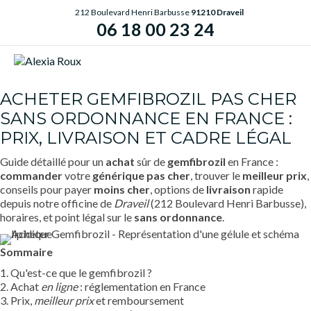
212 Boulevard Henri Barbusse
91210 Draveil
06 18 00 23 24
ME
ACHETER GEMFIBROZIL PAS CHER
SANS ORDONNANCE EN FRANCE :
PRIX, LIVRAISON ET CADRE LÉGAL
Guide détaillé pour un
achat
sûr de
gemfibrozil
en France :
commander
votre
générique
pas cher
, trouver le
meilleur prix
,
conseils pour payer
moins cher
, options de
livraison
rapide
depuis notre officine de
Draveil
(212 Boulevard Henri Barbusse),
horaires, et point légal sur le
sans ordonnance
.
Sommaire
1. Qu'est-ce que le gemfibrozil ?
2. Achat
en ligne
: réglementation en France
3. Prix,
meilleur prix
et remboursement