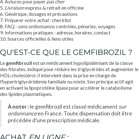
4. Astuces pour payer
pas cher
5.
Livraison
express & retrait en officine
6. Générique, dosages et précautions
7. Préparer votre
achat
: checklist
8. FAQ :
sans ordonnance
, contrôles, pénuries, voyages
9. Informations pratiques : adresse, horaires, contact
10. Sources officielles & liens utiles
QU'EST-CE QUE LE GEMFIBROZIL ?
Le
gemfibrozil
est un médicament hypolipidémiant de la classe
des fibrates, indiqué pour réduire les triglycérides et augmenter le
HDL-cholestérol. Il intervient dans la prise en charge de
l’hypertriglycéridémie familiale ou mixte. Son principe actif agit
en activant la lipoprotéine lipase pour accélérer le catabolisme
des lipides plasmatiques.
À noter :
le gemfibrozil est classé médicament
sur
ordonnance
en France. Toute dispensation doit être
précédée d’une prescription médicale.
ACHAT
EN LIGNE
: