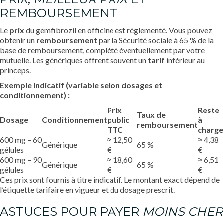
REMBOURSEMENT
Le
prix
du gemfibrozil en officine est réglementé. Vous pouvez
obtenir un
remboursement
par la Sécurité sociale à 65 % de la
base de remboursement, complété éventuellement par votre
mutuelle. Les génériques offrent souvent un
tarif
inférieur au
princeps.
Exemple indicatif (variable selon dosages et
conditionnement) :
Prix
Reste
Taux de
Dosage
Conditionnement
public
à
remboursement
TTC
charge
600 mg – 60
≈ 12,50
≈ 4,38
Générique
65 %
gélules
€
€
600 mg – 90
≈ 18,60
≈ 6,51
Générique
65 %
gélules
€
€
Ces prix sont fournis à titre indicatif. Le montant exact dépend de
l’étiquette tarifaire en vigueur et du dosage prescrit.
ASTUCES POUR PAYER
MOINS CHER