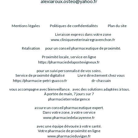
alexiaroux.osteo@yahoo.fr
Mentions légales
Politiques de confidentialités
Plan du site
Livraison express dans votre zone
www.cliniqueveterinairegravenchon.fr
Réalisation
pour un conseil pharmaceutique de proximité.
Proximité locale, service en ligne
https://pharmaciedelapostevigneux.fr
pour un suivi personnalisé de vos soins.
Service de proximité digitalisé
Livré directement chez vous
https://pharmacie-petri-guasco.fr
dr-chassain
vous accompagne avec bienveillance.
avec des solutions adaptées à tous.
À portée de main, 7 jours sur 7
pharmacieterredargence
assure un conseil pharmaceutique expert.
Dans votre zone, à votre service
www.pharmaciedelacayenne.fr
avec une équipe dévouée à votre santé.
Votre pharmacie de proximité en ligne
www.pharmacieduvigan.fr