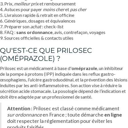
3. Prix,
meilleur prix
et remboursement
4. Astuces pour payer
moins cher
et
pas cher
5. Livraison rapide & retrait en officine
6. Génériques, dosages et équivalences
7. Préparer son
achat
: check-list
8. FAQ :
sans ordonnance
, avis, contrefaçon, voyages
9. Sources officielles & contacts utiles
QU'EST-CE QUE PRILOSEC
(OMÉPRAZOLE) ?
Prilosec est un médicament à base d'
oméprazole
, un inhibiteur
de la pompe à protons (IPP) indiquée dans les reflux gastro-
œsophagiens, l’ulcère gastroduodénal, et la prévention des lésions
induites par les anti-inflammatoires. Son action vise à réduire la
sécrétion acide stomacale. La posologie dépend de l’indication et
doit être adaptée par un professionnel de santé.
Attention :
Prilosec est classé comme médicament
sur ordonnance
en France ; toute démarche
en ligne
doit respecter la réglementation pour éviter les
produits falsifiés.