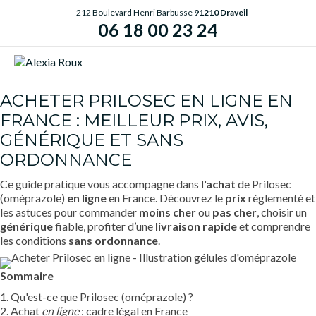
212 Boulevard Henri Barbusse
91210 Draveil
06 18 00 23 24
ME
ACHETER PRILOSEC EN LIGNE EN
FRANCE : MEILLEUR PRIX, AVIS,
GÉNÉRIQUE ET SANS
ORDONNANCE
Ce guide pratique vous accompagne dans
l'achat
de Prilosec
(oméprazole)
en ligne
en France. Découvrez le
prix
réglementé et
les astuces pour commander
moins cher
ou
pas cher
, choisir un
générique
fiable, profiter d’une
livraison rapide
et comprendre
les conditions
sans ordonnance
.
Sommaire
1. Qu'est-ce que Prilosec (oméprazole) ?
2. Achat
en ligne
: cadre légal en France