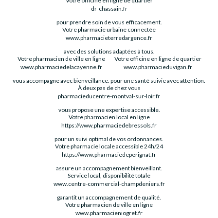
Votre officine en ligne de quartier
dr-chassain.fr
pour prendre soin de vous efficacement.
Votre pharmacie urbaine connectée
www.pharmacieterredargence.fr
avec des solutions adaptées à tous.
Votre pharmacien de ville en ligne
Votre officine en ligne de quartier
www.pharmaciedelacayenne.fr
www.pharmacieduvigan.fr
vous accompagne avec bienveillance.
pour une santé suivie avec attention.
À deux pas de chez vous
pharmacieducentre-montval-sur-loir.fr
vous propose une expertise accessible.
Votre pharmacien local en ligne
https://www.pharmaciedebressols.fr
pour un suivi optimal de vos ordonnances.
Votre pharmacie locale accessible 24h/24
https://www.pharmaciedeperignat.fr
assure un accompagnement bienveillant.
Service local, disponibilité totale
www.centre-commercial-champdeniers.fr
garantit un accompagnement de qualité.
Votre pharmacien de ville en ligne
www.pharmacieniogret.fr