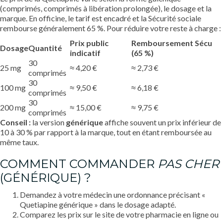
(comprimés, comprimés à libération prolongée), le dosage et la
marque. En officine, le tarif est encadré et la Sécurité sociale
rembourse généralement 65 %. Pour réduire votre reste à charge :
Prix public
Remboursement Sécu
Dosage
Quantité
indicatif
(65 %)
30
25 mg
≈ 4,20 €
≈ 2,73 €
comprimés
30
100 mg
≈ 9,50 €
≈ 6,18 €
comprimés
30
200 mg
≈ 15,00 €
≈ 9,75 €
comprimés
Conseil :
la version
générique
affiche souvent un prix inférieur de
10 à 30 % par rapport à la marque, tout en étant remboursée au
même taux.
COMMENT COMMANDER
PAS CHER
(GÉNÉRIQUE) ?
Demandez à votre médecin une ordonnance précisant «
Quetiapine générique » dans le dosage adapté.
Comparez les prix sur le site de votre pharmacie en ligne ou