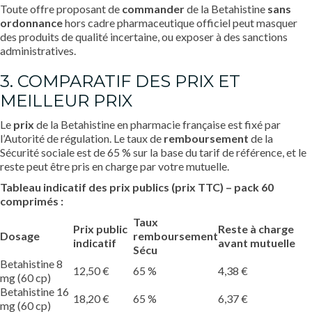
Toute offre proposant de
commander
de la Betahistine
sans
ordonnance
hors cadre pharmaceutique officiel peut masquer
des produits de qualité incertaine, ou exposer à des sanctions
administratives.
3. COMPARATIF DES PRIX ET
MEILLEUR PRIX
Le
prix
de la Betahistine en pharmacie française est fixé par
l’Autorité de régulation. Le taux de
remboursement
de la
Sécurité sociale est de 65 % sur la base du tarif de référence, et le
reste peut être pris en charge par votre mutuelle.
Tableau indicatif des prix publics (prix TTC) – pack 60
comprimés :
Taux
Prix public
Reste à charge
Dosage
remboursement
indicatif
avant mutuelle
Sécu
Betahistine 8
12,50 €
65 %
4,38 €
mg (60 cp)
Betahistine 16
18,20 €
65 %
6,37 €
mg (60 cp)