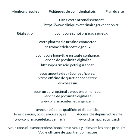
Mentions légales
Politiques de confidentialités
Plan du site
Dans votre arrondissement
https://www.cliniqueveterinairegravenchon.fr
Réalisation
pour votre santé prise au sérieux.
Votre pharmacie urbaine connectée
pharmaciedelapostevigneux
pour votre bien-être en toute confiance.
Service de proximité digitalisé
https://pharmacie-petri-guasco.fr
vous apporte des réponses fiables.
Votre officine de quartier connectée
dr-chassain
pour un suivi optimal de vos ordonnances.
Service de proximité digitalisé
www.pharmacieterredargence.fr
avec une équipe qualifiée et disponible.
Près de vous, où que vous soyez
Accessible depuis votre ville
www.pharmaciedelacayenne.fr
www.pharmacieduvigan.fr
vous conseille avec professionnalisme.
vous guide vers les bons produits.
Votre officine de quartier connectée